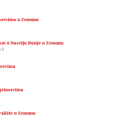
inovcima u Zemunu
kat u Naselju Busije u Zemunu
0
novcima
Ugrinovcima
gralište u Zemunu