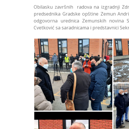
Obilasku završnih radova na izgradnji Zdr
predsednika Gradske opštine Zemun Andrija
odgovorna urednica Zemunskih novina So
Cvetković sa saradnicama i predstavnici Sekre
U
Zd
U
Uskoro Prvi Pacijenti u
Zdravstvenoj Ustanovi u
Ugrinovcima u Zemunu
U
Zd
U