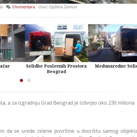
da
0 komentara
Izvor: Opština Zemun
račar
Selidbe Poslovnih Prostora
Međunarodne Seli
Beograd
ta, a za izgradnju Grad Beograd je izdvojio oko 230 miliona
amo da se urede zelene površine u dvorištu samog objekta