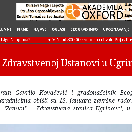
LUMNE
FIRME
NAJAVE
OGLASI
BEOGRAD INFO
UPOZNAVANJE
 u Zdravstvenoj Ustanovi u Ug
emun Gavrilo Kovačević i gradonačelnik Beo
saradnicima obišli su 13. januara završne rado
a ”Zemun” – Zdravstvena stanica Ugrinovci, u 