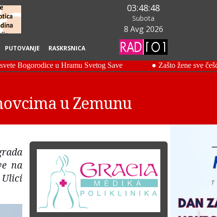
03:48:49
Subota
8 Avg 2026
PUTOVANJE
RASKRSNICA
rinovcima u Zemunu
grada
ve na
Ulici