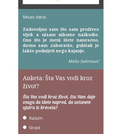
Misao dana:
Zadovoljan sam što sam proživeo
vijek a nisam nikome naškodio.
Ono što je meni štete naneseno,
davno sam zaboravio, gubitak je
lakše podnijeti nego kajanje.
Meša Selimović
Anketa: Šta Vas vodi kroz
život?
Šta Vas vodi kroz život, šta Vam daje
snagu da idete napred, da ustanete
ujutru iz kreveta?
Razum
Strast