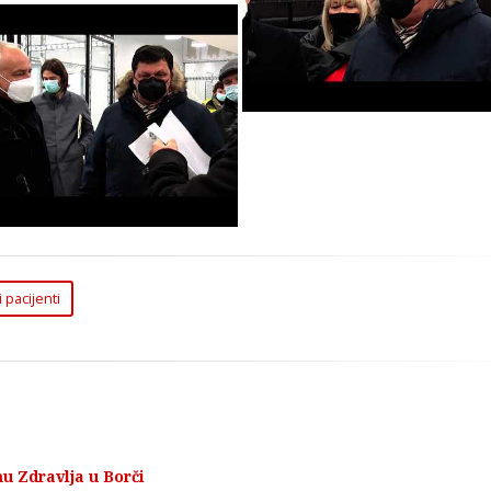
Zdravstvenoj Ustanovi
Ugrinovcima u Zemun
skoro Prvi Pacijenti u
ravstvenoj Ustanovi u
grinovcima u Zemunu
 pacijenti
u Zdravlja u Borči