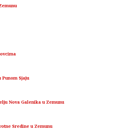
u Zemunu
novcima
u Punom Sjaju
selju Nova Galenika u Zemunu
votne Sredine u Zemunu