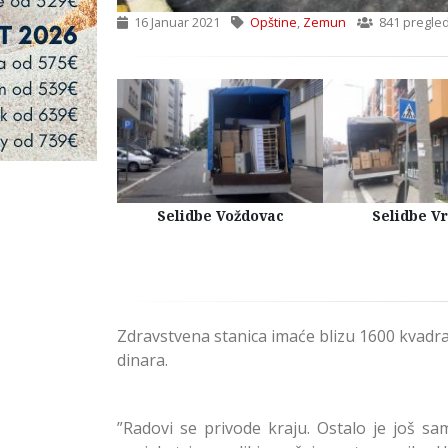
16 Januar 2021
Opštine
,
Zemun
841 pregle
Kuća Beograd
Selidbe Voždovac
Selidbe V
Zdravstvena stanica imaće blizu 1600 kvadra
dinara.
”Radovi se privode kraju. Ostalo je još s