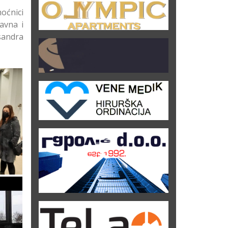
oćnici
avna i
sandra
u
 u
u
u