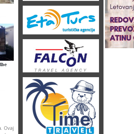
dbe
Selidbe Firme Beograd
Skladištenje Stvari Beogr
Magacin Lagerovanje
. Ovaj