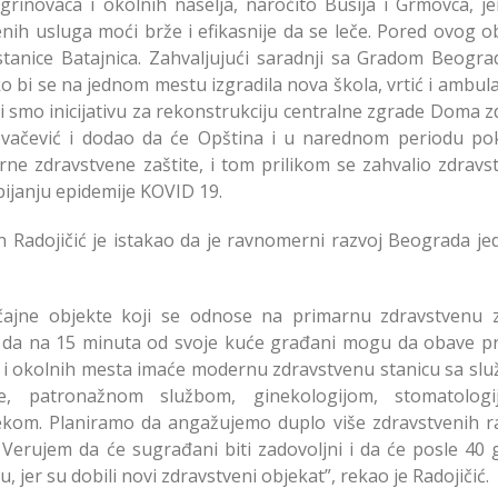
grinovaca i okolnih naselja, naročito Busija i Grmovca, je
h usluga moći brže i efikasnije da se leče. Pored ovog ob
stanice Batajnica. Zahvaljujući saradnji sa Gradom Beogr
ako bi se na jednom mestu izgradila nova škola, vrtić i ambul
i smo inicijativu za rekonstrukciju centralne zgrade Doma z
vačević i dodao da će Opština i u narednom periodu pok
arne zdravstvene zaštite, i tom prilikom se zahvalio zdrav
ijanju epidemije KOVID 19.
 Radojičić je istakao da je ravnomerni razvoj Beograda je
ajne objekte koji se odnose na primarnu zdravstvenu z
 da na 15 minuta od svoje kuće građani mogu da obave pr
 i okolnih mesta imaće modernu zdravstvenu stanicu sa sl
ce, patronažnom službom, ginekologijom, stomatolog
tekom. Planiramo da angažujemo duplo više zdravstvenih r
Verujem da će sugrađani biti zadovoljni i da će posle 40 
jer su dobili novi zdravstveni objekat”, rekao je Radojičić.