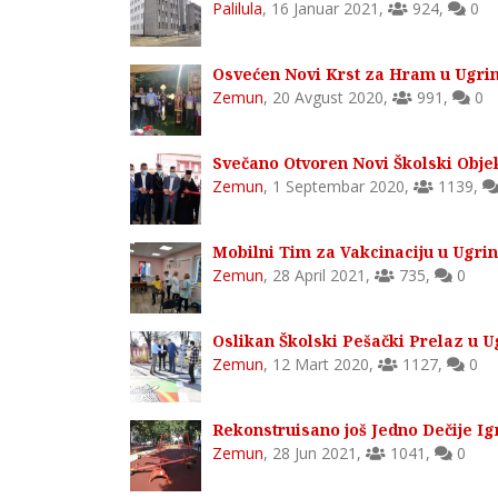
Palilula
,
16 Januar 2021
,
924
,
0
Osvećen Novi Krst za Hram u Ugr
Zemun
,
20 Avgust 2020
,
991
,
0
Svečano Otvoren Novi Školski Obje
Zemun
,
1 Septembar 2020
,
1139
,
Mobilni Tim za Vakcinaciju u Ugri
Zemun
,
28 April 2021
,
735
,
0
Oslikan Školski Pešački Prelaz u 
Zemun
,
12 Mart 2020
,
1127
,
0
Rekonstruisano još Jedno Dečije I
Zemun
,
28 Jun 2021
,
1041
,
0