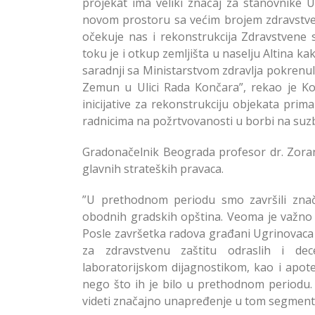
projekat ima veliki značaj za stanovnike U
novom prostoru sa većim brojem zdravstveni
očekuje nas i rekonstrukcija Zdravstvene 
toku je i otkup zemljišta u naselju Altina k
saradnji sa Ministarstvom zdravlja pokrenul
Zemun u Ulici Rada Končara”, rekao je Ko
inicijative za rekonstrukciju objekata prim
radnicima na požrtvovanosti u borbi na suzb
Gradonačelnik Beograda profesor dr. Zoran
glavnih strateških pravaca.
”U prethodnom periodu smo završili znač
obodnih gradskih opština. Veoma je važno
Posle završetka radova građani Ugrinovaca
za zdravstvenu zaštitu odraslih i de
laboratorijskom dijagnostikom, kao i apo
nego što ih je bilo u prethodnom periodu. 
videti značajno unapređenje u tom segmentu, 