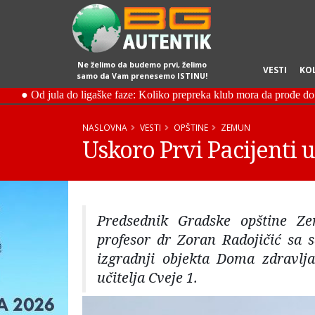
Ne želimo da budemo prvi, želimo
VESTI
KO
samo da Vam prenesemo ISTINU!
NASLOVNA
VESTI
OPŠTINE
ZEMUN
Uskoro Prvi Pacijenti
Predsednik Gradske opštine Z
profesor dr Zoran Radojičić sa 
izgradnji objekta Doma zdravlj
učitelja Cveje 1.