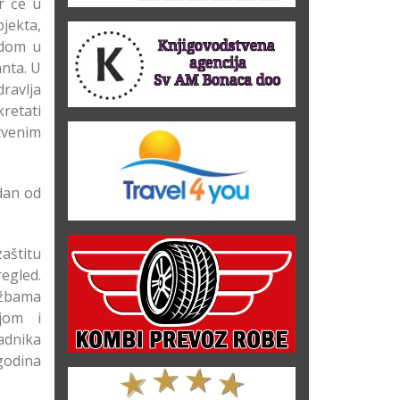
r će u
jekta,
adom u
anta. U
dravlja
retati
stvenim
dan od
aštitu
egled.
užbama
ijom i
adnika
godina