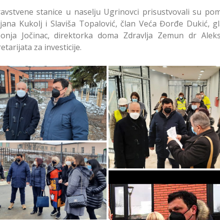
avstvene stanice u naselju Ugrinovci prisustvovali su pom
na Kukolj i Slaviša Topalović, član Veća Đorđe Dukić, gl
nja Jočinac, direktorka doma Zdravlja Zemun dr Alek
tarijata za investicije.
skoro Prvi Pacijenti u
ravstvenoj Ustanovi u
Uskoro Prvi Pacijenti 
grinovcima u Zemunu
Zdravstvenoj Ustanovi
Ugrinovcima u Zemun
skoro Prvi Pacijenti u
ravstvenoj Ustanovi u
grinovcima u Zemunu
Uskoro Prvi Pacijenti 