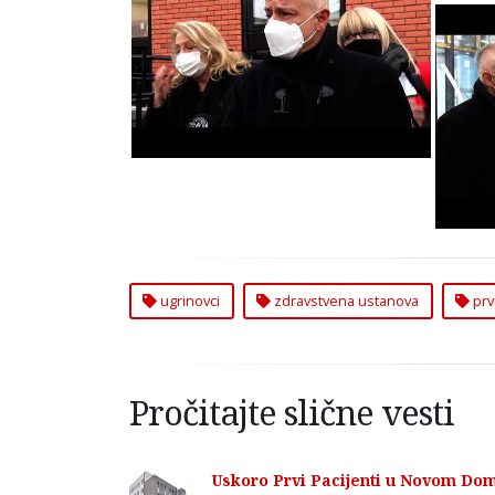
Uskoro Prvi Pacijenti u
Zdravstvenoj Ustanovi u
Ugrinovcima u Zemunuv
U
Zd
U
ugrinovci
zdravstvena ustanova
prvi
Pročitajte slične vesti
Uskoro Prvi Pacijenti u Novom Dom