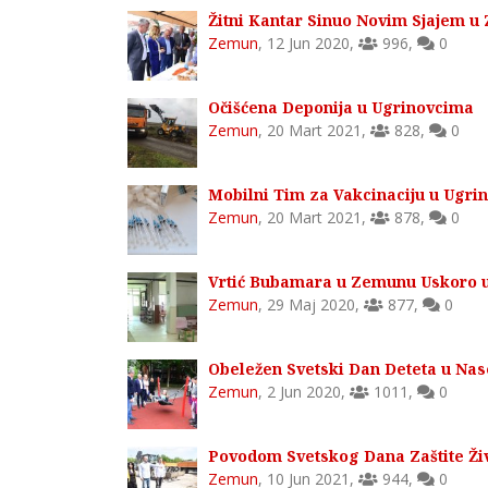
Žitni Kantar Sinuo Novim Sjajem 
Zemun
,
12 Jun 2020
,
996
,
0
Očišćena Deponija u Ugrinovcima
Zemun
,
20 Mart 2021
,
828
,
0
Mobilni Tim za Vakcinaciju u Ugri
Zemun
,
20 Mart 2021
,
878
,
0
Vrtić Bubamara u Zemunu Uskoro 
Zemun
,
29 Maj 2020
,
877
,
0
Obeležen Svetski Dan Deteta u Na
Zemun
,
2 Jun 2020
,
1011
,
0
Povodom Svetskog Dana Zaštite Ži
Zemun
,
10 Jun 2021
,
944
,
0