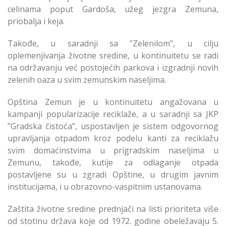
celinama poput Gardoša, užeg jezgra Zemuna,
priobalja i keja.
Takođe, u saradnji sa ”Zelenilom”, u cilju
oplemenjivanja životne sredine, u kontinuitetu se radi
na održavanju već postojećih parkova i izgradnji novih
zelenih oaza u svim zemunskim naseljima.
Opština Zemun je u kontinuitetu angažovana u
kampanji popularizacije reciklaže, a u saradnji sa JKP
”Gradska čistoća”, uspostavljen je sistem odgovornog
upravljanja otpadom kroz podelu kanti za reciklažu
svim domaćinstvima u prigradskim naseljima u
Zemunu, takođe, kutije za odlaganje otpada
postavljene su u zgradi Opštine, u drugim javnim
institucijama, i u obrazovno-vaspitnim ustanovama.
Zaštita životne sredine prednjači na listi prioriteta više
od stotinu država koje od 1972. godine obeležavaju 5.