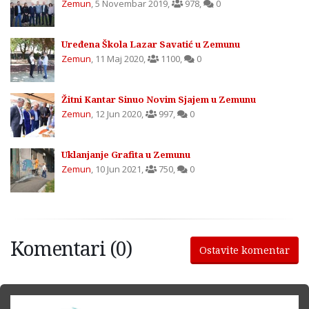
Zemun
,
5 Novembar 2019
,
978
,
0
Uređena Škola Lazar Savatić u Zemunu
Zemun
,
11 Maj 2020
,
1100
,
0
Žitni Kantar Sinuo Novim Sjajem u Zemunu
Zemun
,
12 Jun 2020
,
997
,
0
Uklanjanje Grafita u Zemunu
Zemun
,
10 Jun 2021
,
750
,
0
Komentari (0)
Ostavite komentar