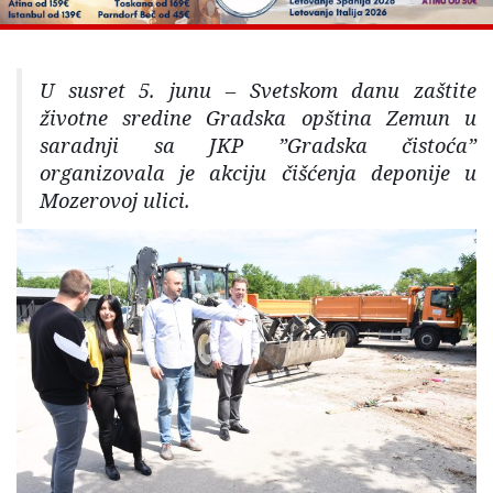
U susret 5. junu – Svetskom danu zaštite
životne sredine Gradska opština Zemun u
saradnji sa JKP ”Gradska čistoća”
organizovala je akciju čišćenja deponije u
Mozerovoj ulici.