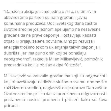
”Današnja akcija je samo jedna u nizu, i u tim svim
aktivnostima partneri su nam građani i javna
komunalna preduzeća. Uoči Svetskog dana zaštite
životne sredine još jednom apelujemo na nesavesne
građane da ne prave deponije, i ostavljaju kabasti
otpad ili prljaju zelene površine. Mnogo resursa i
energije trošimo tokom uklanjanja takvih deponija i
đubrišta, jer ima puno onih koji se ponašaju
neodgovorno”, rekao je Milan Milisavljević, pomoćnik
predsednika koji je obišao ekipe ”Čistoće”.
Milisavljević se zahvalio građanima koji su odgovorni i
koji obaveštavaju nadležne službe o svemu onome što
ruži životnu sredinu, naglasivši da je upravo Dan zaštite
životne sredine prilika da svi preuzmemo odgovornost i
postanemo nosioci promena i primeri kako se čuva
priroda.