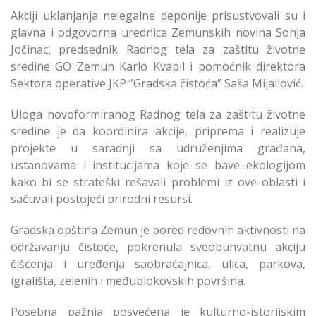
Akciji uklanjanja nelegalne deponije prisustvovali su i
glavna i odgovorna urednica Zemunskih novina Sonja
Jočinac, predsednik Radnog tela za zaštitu životne
sredine GO Zemun Karlo Kvapil i pomoćnik direktora
Sektora operative JKP ”Gradska čistoća” Saša Mijailović.
Uloga novoformiranog Radnog tela za zaštitu životne
sredine je da koordinira akcije, priprema i realizuje
projekte u saradnji sa udruženjima građana,
ustanovama i institucijama koje se bave ekologijom
kako bi se strateški rešavali problemi iz ove oblasti i
sačuvali postojeći prirodni resursi.
Gradska opština Zemun je pored redovnih aktivnosti na
održavanju čistoće, pokrenula sveobuhvatnu akciju
čišćenja i uređenja saobraćajnica, ulica, parkova,
igrališta, zelenih i međublokovskih površina.
Posebna pažnja posvećena je kulturno-istorijskim