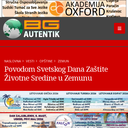
NASLOVNA
VESTI
OPŠTINE
ZEMUN
Povodom Svetskog Dana Zaštite
Životne Sredine u Zemunu