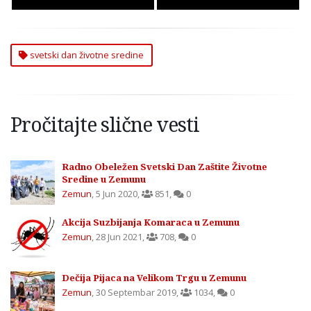
svetski dan životne sredine
Pročitajte slične vesti
Radno Obeležen Svetski Dan Zaštite Životne
Sredine u Zemunu
Zemun
,
5 Jun 2020
,
851
,
0
Akcija Suzbijanja Komaraca u Zemunu
Zemun
,
28 Jun 2021
,
708
,
0
Dečija Pijaca na Velikom Trgu u Zemunu
Zemun
,
30 Septembar 2019
,
1034
,
0