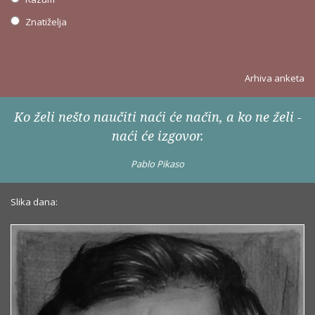
Znatiželja
Arhiva anketa
Ko želi nešto naučiti naći će način, a ko ne želi -
naći će izgovor.
Pablo Pikaso
Slika dana: