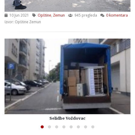
10 Jun 2021
Opštine
,
Zemun
945 pregleda
0 komentara
Izvor: Opštine Zemun
Selidbe Voždovac