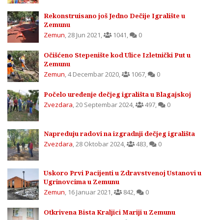
Rekonstruisano još Jedno Dečije Igralište u
Zemunu
Zemun
,
28 Jun 2021
,
1041
,
0
Očišćeno Stepenište kod Ulice Izletnički Put u
Zemunu
Zemun
,
4 Decembar 2020
,
1067
,
0
Počelo uređenje dečjeg igrališta u Blagajskoj
Zvezdara
,
20 Septembar 2024
,
497
,
0
Napreduju radovi na izgradnji dečjeg igrališta
Zvezdara
,
28 Oktobar 2024
,
483
,
0
Uskoro Prvi Pacijenti u Zdravstvenoj Ustanovi u
Ugrinovcima u Zemunu
Zemun
,
16 Januar 2021
,
842
,
0
Otkrivena Bista Kraljici Mariji u Zemunu