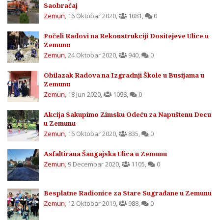
Saobraćaj
Zemun
,
16 Oktobar 2020
,
1081
,
0
Počeli Radovi na Rekonstrukciji Dositejeve Ulice u
Zemunu
Zemun
,
24 Oktobar 2020
,
940
,
0
Obilazak Radova na Izgradnji Škole u Busijama u
Zemunu
Zemun
,
18 Jun 2020
,
1098
,
0
Akcija Sakupimo Zimsku Odeću za Napuštenu Decu
u Zemunu
Zemun
,
16 Oktobar 2020
,
835
,
0
Asfaltirana Šangajska Ulica u Zemunu
Zemun
,
9 Decembar 2020
,
1105
,
0
Besplatne Radionice za Stare Sugrađane u Zemunu
Zemun
,
12 Oktobar 2019
,
988
,
0