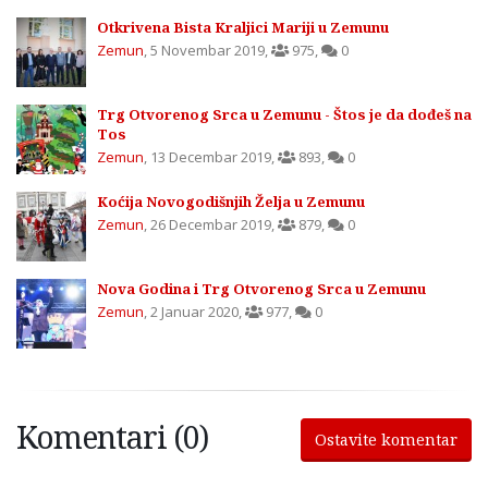
Otkrivena Bista Kraljici Mariji u Zemunu
Zemun
,
5 Novembar 2019
,
975
,
0
Trg Otvorenog Srca u Zemunu - Štos je da dođeš na
Tos
Zemun
,
13 Decembar 2019
,
893
,
0
Koćija Novogodišnjih Želja u Zemunu
Zemun
,
26 Decembar 2019
,
879
,
0
Nova Godina i Trg Otvorenog Srca u Zemunu
Zemun
,
2 Januar 2020
,
977
,
0
Komentari (0)
Ostavite komentar