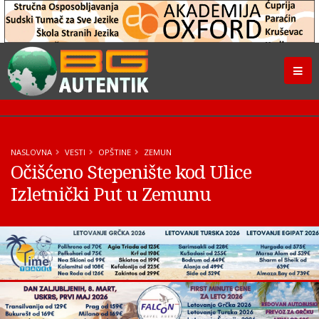
NASLOVNA
VESTI
OPŠTINE
ZEMUN
Očišćeno Stepenište kod Ulice
Izletnički Put u Zemunu