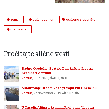
zemun
opština zemun
očišćeno stepenište
izletnički put
Pročitajte slične vesti
Radno Obeležen Svetski Dan Zaštite Životne
Sredine u Zemunu
Zemun
,
5 Jun 2020
,
851
,
0
Asfaltiranje Ulice u Naselju Vojni Put u Zemunu
Zemun
,
22 Novembar 2019
,
1185
,
0
U Naselju Altina u Zemunu Prohodne Ulice za