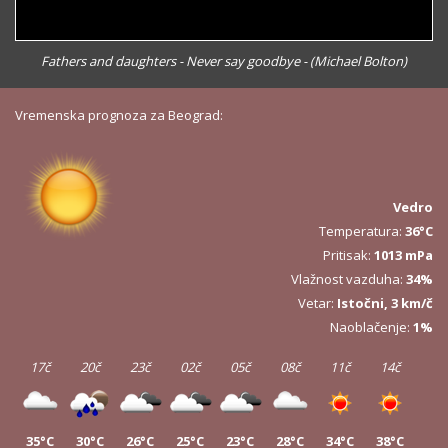
Fathers and daughters - Never say goodbye - (Michael Bolton)
Vremenska prognoza za Beograd:
Vedro
Temperatura:
36°C
Pritisak:
1013 mPa
Vlažnost vazduha:
34%
Vetar:
Istočni, 3 km/č
Naoblačenje:
1%
17č
20č
23č
02č
05č
08č
11č
14č
35°C
30°C
26°C
25°C
23°C
28°C
34°C
38°C