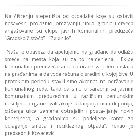
Na čišćenju stepeništa od otpadaka koje su ostavili
nesavesni prolaznici, orezivanju šiblja, granja i drveća
angažovane su ekipe javnih komunalnih preduzeća
”Gradska čistoća” i ”Zelenilo”.
”Naša je obaveza da apelujemo na građane da odlažu
smeće na mesta koja su za to namenjena. Ekipe
komunalnih preduzeća su tu da urade svoj deo posla, a
na građanima je da vode računa o sredini u kojoj žive. U
proteklom periodu stavili smo akcenat na održavanje
komunalnog reda, tako da smo u saradnji sa javnim
komunalnim preduzećima u različitim zemunskim
naseljima organizovali akcije uklanjanja mini deponija,
čišćenja ulica, zamene dotrajalih i postavljanje novih
kontejnera, a građanima su podeljene kante za
odlaganje smeća i reciklažnog otpada”, rekao je
predsednik Kovačević.