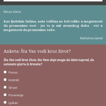
Misao dana:
Kao ljudskim bićima, naša veličina ne leži toliko u mogućnosti
da promenimo svet - jer to je mit atomskog doba - već u
mogućnosti da promenimo sebe.
Mahatma Gandi
Anketa: Šta Vas vodi kroz život?
Šta Vas vodi kroz život, šta Vam daje snagu da idete napred, da
ustanete ujutru iz kreveta?
Ponos
Instinkt
Strast
Poverenje
Ljubav