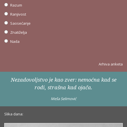
Razum
Ranjivost
Saosećanje
Znatiželja
Nada
Arhiva anketa
Nezadovoljstvo je kao zver: nemoćna kad se
rodi, strašna kad ojača.
Meša Selimović
Slika dana: