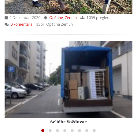
4 Decembar 2020
Opštine
,
Zemun
1059 pregleda
0 komentara
Izvor: Opština Zemun
Selidbe Voždovac