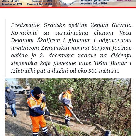
Predsednik Gradske opštine Zemun Gavrilo
Kovačević sa saradnicima članom Veća
Dejanom Škaljcem i glavnom i odgovornom
urednicom Zemunskih novina Sonjom Jočinac
obišao je 2. decembra radove na čišćenju
stepeništa koje povezuje ulice Tošin Bunar i
Izletnički put u dužini od oko 300 metara.