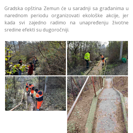
Gradska opština Zemun će u saradnji sa građanima u
narednom periodu organizovati ekološke akcije, jer
kada svi zajedno radimo na unapređenju životne
sredine efekti su dugoročniji.
Očišćeno Stepenište
Očišćeno Stepenište
kod Ulice Izletnički
kod Ulice Izletnički
Put u Zemunu
Put u Zemunu
Očišćeno Stepenište
kod Ulice Izletnički
Put u Zemunu
Očišćeno Stepenište
kod Ulice Izletnički
Put u Zemunu