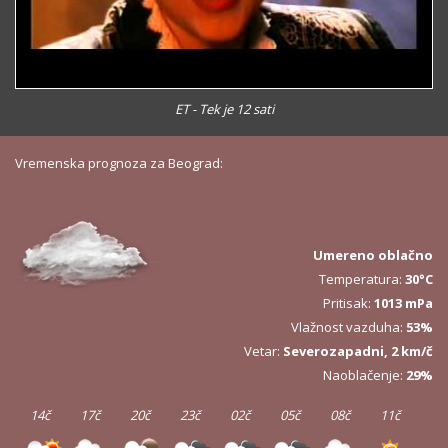
ET - Tek je 12 sati
Vremenska prognoza za Beograd:
Umereno oblačno
Temperatura:
30°C
Pritisak:
1013 mPa
Vlažnost vazduha:
53%
Vetar:
Severozapadni, 2 km/č
Naoblačenje:
29%
14č
17č
20č
23č
02č
05č
08č
11č