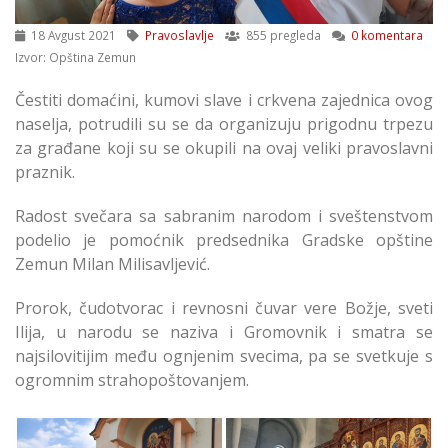
18 Avgust 2021
Pravoslavlje
855 pregleda
0 komentara
Izvor: Opština Zemun
Čestiti domaćini, kumovi slave i crkvena zajednica ovog
naselja, potrudili su se da organizuju prigodnu trpezu
za građane koji su se okupili na ovaj veliki pravoslavni
praznik.
Radost svečara sa sabranim narodom i sveštenstvom
podelio je pomoćnik predsednika Gradske opštine
Zemun Milan Milisavljević.
Prorok, čudotvorac i revnosni čuvar vere Božje, sveti
Ilija, u narodu se naziva i Gromovnik i smatra se
najsilovitijim među ognjenim svecima, pa se svetkuje s
ogromnim strahopoštovanjem.