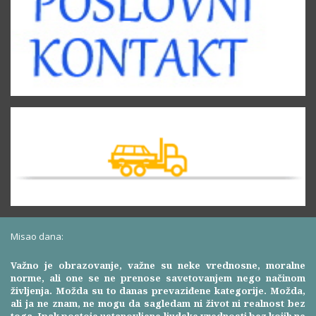
Misao dana:
Važno je obrazovanje, važne su neke vrednosne, moralne
norme, ali one se ne prenose savetovanjem nego načinom
življenja. Možda su to danas prevaziđene kategorije. Možda,
ali ja ne znam, ne mogu da sagledam ni život ni realnost bez
toga. Ipak postoje ustanovljene ljudske vrednosti bez kojih ne