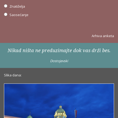
Znatiželja
Saosećanje
Arhiva anketa
Nikad ništa ne preduzimajte dok vas drži bes.
Dostojevski
Slika dana: