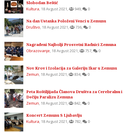
Slobodan Beštić
Kultura
,
18 Avgust 2021
,
949
,
0
Na dan Ustanka Položeni Venci u Zemunu
Društvo
,
18 Avgust 2021
,
736
,
0
Nagrađeni Najbolji Prosvetni Radnici Zemuna
Obrazovanje
,
18 Avgust 2021
,
757
,
0
Nov Krov i Izolacija za Galeriju Ikar u Zemunu
Zemun
,
18 Avgust 2021
,
834
,
0
Peta Roštiljijada Članova Društva za Cerebralnu i
Dečiju Paralizu Zemuna
Zemun
,
18 Avgust 2021
,
842
,
0
Koncert Zemunu S Ljubavlju
Kultura
,
18 Avgust 2021
,
782
,
0