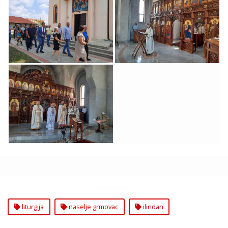
U Grmovcu
U Grmovcu
Tradicionalno
Tradicionalno
Proslavljen Ilindan
Proslavljen Ilindan
Liturgija
Naselje Grmovcu
Tradicionalno
Proslavljen Ilindan
liturgija
naselje grmovac
ilindan