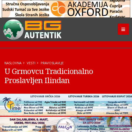
NASLOVNA
VESTI
PRAVOSLAVLJE
U Grmovcu Tradicionalno
Proslavljen Ilindan