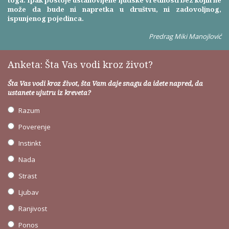
može da bude ni napretka u društvu, ni zadovoljnog,
ispunjenog pojedinca.
Predrag Miki Manojlović
Anketa: Šta Vas vodi kroz život?
Šta Vas vodi kroz život, šta Vam daje snagu da idete napred, da
ustanete ujutru iz kreveta?
Razum
Poverenje
Instinkt
Nada
Strast
Ljubav
Ranjivost
Ponos