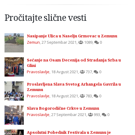
Pročitajte slične vesti
Nasipanje Ulica u Naselju Grmovac u Zemunu
Zemun
,
27 Septembar 2021
,
1089
,
0
Sećanje na Osam Decenija od Stradanja Srba u
Glini
Pravoslavlje
,
18 Avgust 2021
,
737
,
0
Proslavljena Slava Svetog Arhangela Gavrila u
Zemunu
Pravoslavlje
,
18 Avgust 2021
,
783
,
0
Slava Bogorodične Crkve u Zemunu
Pravoslavlje
,
27 Septembar 2021
,
993
,
0
Apsolutni Pobednik Festivala u Zemunu je