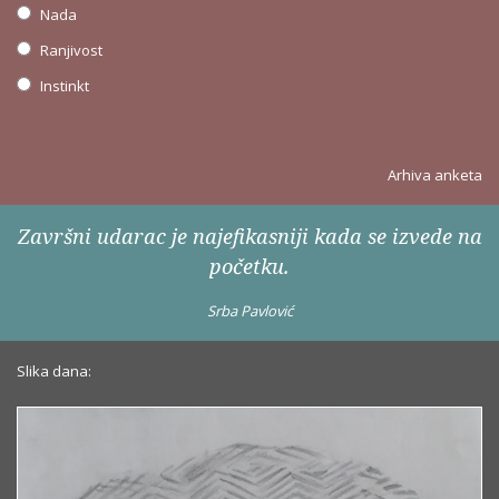
Nada
Ranjivost
Instinkt
Arhiva anketa
Završni udarac je najefikasniji kada se izvede na
početku.
Srba Pavlović
Slika dana: