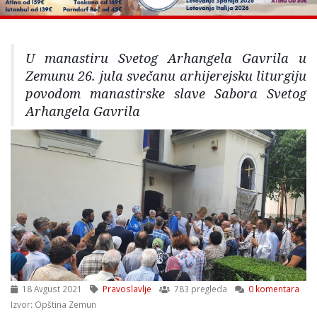
U manastiru Svetog Arhangela Gavrila u
Zemunu 26. jula svečanu arhijerejsku liturgiju
povodom manastirske slave Sabora Svetog
Arhangela Gavrila
18 Avgust 2021
Pravoslavlje
783 pregleda
0 komentara
Izvor: Opština Zemun