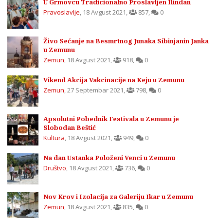
U Grmovcu Tradicionalno Proslavljen Ilindan
Pravoslavlje
,
18 Avgust 2021
,
857
,
0
Živo Sećanje na Besmrtnog Junaka Sibinjanin Janka
u Zemunu
Zemun
,
18 Avgust 2021
,
918
,
0
Vikend Akcija Vakcinacije na Keju u Zemunu
Zemun
,
27 Septembar 2021
,
798
,
0
Apsolutni Pobednik Festivala u Zemunu je
Slobodan Beštić
Kultura
,
18 Avgust 2021
,
949
,
0
Na dan Ustanka Položeni Venci u Zemunu
Društvo
,
18 Avgust 2021
,
736
,
0
Nov Krov i Izolacija za Galeriju Ikar u Zemunu
Zemun
,
18 Avgust 2021
,
835
,
0