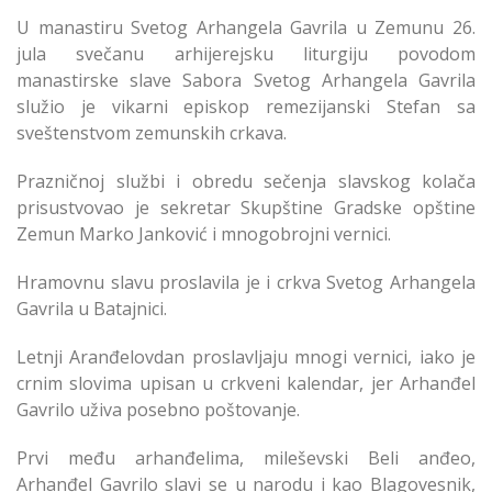
U manastiru Svetog Arhangela Gavrila u Zemunu 26.
jula svečanu arhijerejsku liturgiju povodom
manastirske slave Sabora Svetog Arhangela Gavrila
služio je vikarni episkop remezijanski Stefan sa
sveštenstvom zemunskih crkava.
Prazničnoj službi i obredu sečenja slavskog kolača
prisustvovao je sekretar Skupštine Gradske opštine
Zemun Marko Janković i mnogobrojni vernici.
Hramovnu slavu proslavila je i crkva Svetog Arhangela
Gavrila u Batajnici.
Letnji Aranđelovdan proslavljaju mnogi vernici, iako je
crnim slovima upisan u crkveni kalendar, jer Arhanđel
Gavrilo uživa posebno poštovanje.
Prvi među arhanđelima, mileševski Beli anđeo,
Arhanđel Gavrilo slavi se u narodu i kao Blagovesnik,