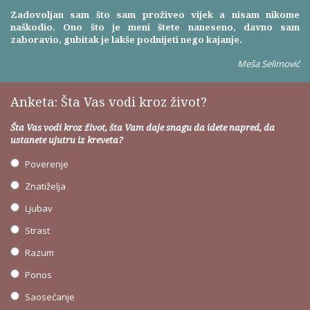
Zadovoljan sam što sam proživeo vijek a nisam nikome
naškodio. Ono što je meni štete naneseno, davno sam
zaboravio, gubitak je lakše podnijeti nego kajanje.
Meša Selimović
Anketa: Šta Vas vodi kroz život?
Šta Vas vodi kroz život, šta Vam daje snagu da idete napred, da
ustanete ujutru iz kreveta?
Poverenje
Znatiželja
Ljubav
Strast
Razum
Ponos
Saosećanje