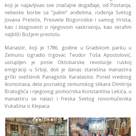
koji je najavljivao sve značajne događaje, od Postanja,
nebeske borbe sa ”palim” anđelima, rođenja Svetog
Jovana Preteče, Presvete Bogorodice i samog Hrista,
kao i blagovesti o njegovom vaskrsenju, kao serafim
najbliži Božjem prestolu.
Manastir, koji je 1786. godine u Gradskom parku u
Zemunu izgradio trgovac Teodor Toša Apostolović,
ustupljen je posle Oktobarske revolucije ruskoj
emigraciji u Srbiji, dok je danas starešina manastira
grčki sveštenik Panagiotis Karatasios. Pored vrednog
ikonostasa, dela poznatog zemunskog slikara Dimitrija
Bratoglića i njegovog pomoćnika Konstantina Lekića, u
manastiru se nalazi i freska Svetog novomučenika
Vukašina iz Klepaca.
Proslavljena Slava