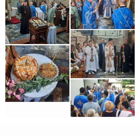
Svetog Arhangela
Proslavljena Slava
Gavrila Zemun
Svetog Arhangela
Gavrila u Zemunu
Proslavljena Slava
Svetog Arhangela
Gavrila
Proslavljena Slava
Manastira Svetog
Arhangela Gavrila
Proslavljena Slava
Manastira Svetog
Arhangela Gavrila u
Zemunu