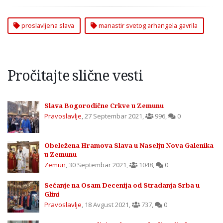
proslavljena slava
manastir svetog arhangela gavrila
Pročitajte slične vesti
Slava Bogorodične Crkve u Zemunu
Pravoslavlje
,
27 Septembar 2021
,
996
,
0
Obeležena Hramova Slava u Naselju Nova Galenika
u Zemunu
Zemun
,
30 Septembar 2021
,
1048
,
0
Sećanje na Osam Decenija od Stradanja Srba u
Glini
Pravoslavlje
,
18 Avgust 2021
,
737
,
0