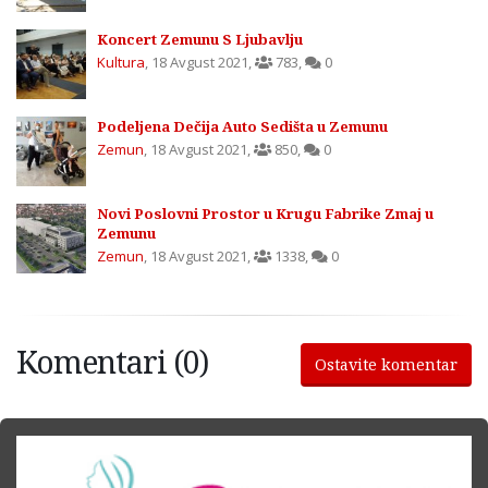
Koncert Zemunu S Ljubavlju
Kultura
,
18 Avgust 2021
,
783
,
0
Podeljena Dečija Auto Sedišta u Zemunu
Zemun
,
18 Avgust 2021
,
850
,
0
Novi Poslovni Prostor u Krugu Fabrike Zmaj u
Zemunu
Zemun
,
18 Avgust 2021
,
1338
,
0
Komentari (0)
Ostavite komentar