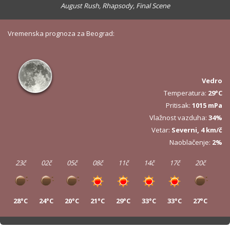
August Rush, Rhapsody, Final Scene
Vremenska prognoza za Beograd:
Vedro
Temperatura:
29°C
Pritisak:
1015 mPa
Vlažnost vazduha:
34%
Vetar:
Severni, 4 km/č
Naoblačenje:
2%
23č
02č
05č
08č
11č
14č
17č
20č
28°C
24°C
20°C
21°C
29°C
33°C
33°C
27°C
23č
02č
05č
08č
11č
14č
17č
20č