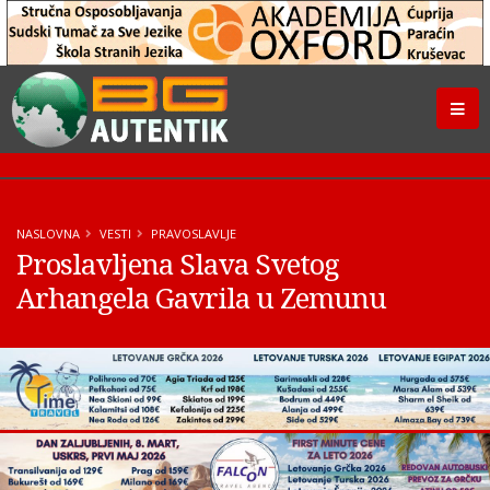
NASLOVNA
VESTI
PRAVOSLAVLJE
Proslavljena Slava Svetog
Arhangela Gavrila u Zemunu