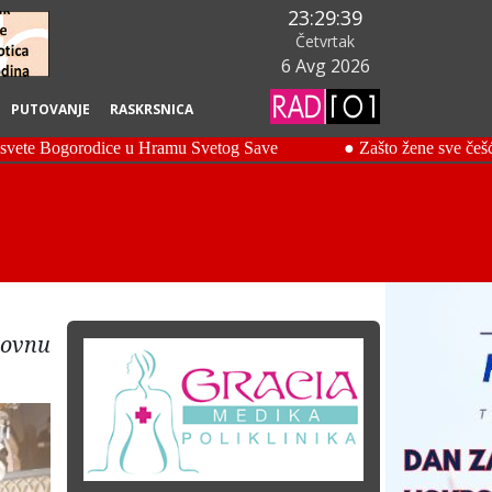
23:29:40
Četvrtak
6 Avg 2026
PUTOVANJE
RASKRSNICA
movnu