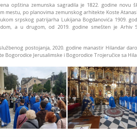
ena opština zemunska sagradila je 1822. godine novu š
 tom mestu, po planovima zemunskog arhitekte Koste Atanas
 rukom srpskog patrijarha Lukijana Bogdanovića 1909. god
ki dom, a u drugom, od 2019. godine smešten je Arhiv 
službenog postojanja, 2020. godine manastir Hilandar daro
Bogorodice Jerusalimske i Bogorodice Trojeručice sa Hila
ava Bogorodične Crkve
Slava Bogorodične Crk
Zemun