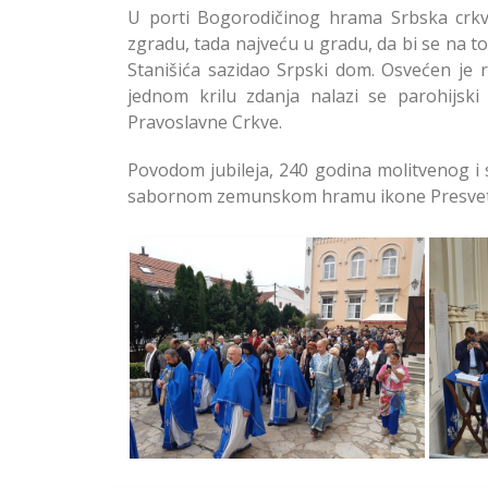
U porti Bogorodičinog hrama Srbska crkv
zgradu, tada najveću u gradu, da bi se na
Stanišića sazidao Srpski dom. Osvećen je
jednom krilu zdanja nalazi se parohijs
Pravoslavne Crkve.
Povodom jubileja, 240 godina molitvenog i 
sabornom zemunskom hramu ikone Presvete 
Slava Bogorodične Crkve u
Sl
Zemunu