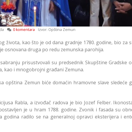
da
0 komentara
Izvor: Opština Zemun
g života, kao što je od dana gradnje 1780. godine, bio za 
 je osnovana druga po redu zemunska parohija.
 sabranju prisustvovali su predsednik Skupštine Gradske o
ija, kao i mnogobrojni građani Zemuna.
ka opština Zemun biće domaćin hramovne slave sledeće g
ijusa Rabla, a izvođač radova je bio Jozef Felber. Ikonosta
ostavljen je u hram 1788. godine. Zvonik i fasada su obno
a godina radilo se na generalnoj opravci eksterijera i ente