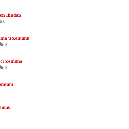
en Ilindan
0
cima u Zemunu
0
nici Zemuna
0
Zemunu
emunu