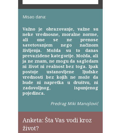
Misao dana:
Važno je obrazovanje, važne su
neke vrednosne, moralne norme,
ali one se ne prenose
savetovanjem nego načinom
življenja. Možda su to danas
prevaziđene kategorije. Možda, ali
ja ne znam, ne mogu da sagledam
ni život ni realnost bez toga. Ipak
postoje ustanovljene ljudske
vrednosti bez kojih ne može da
bude ni napretka u društvu, ni
zadovoljnog, ispunjenog
pojedinca.
Predrag Miki Manojlović
Anketa: Šta Vas vodi kroz
život?