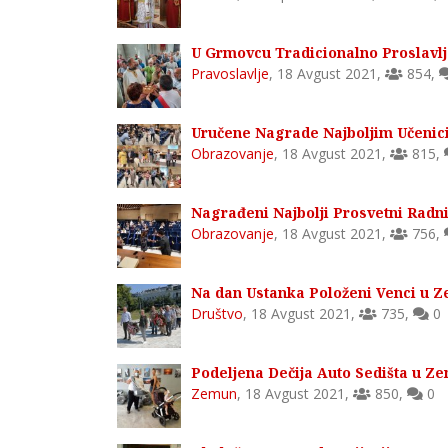
U Grmovcu Tradicionalno Proslavlj
Pravoslavlje
,
18 Avgust 2021
,
854
,
Uručene Nagrade Najboljim Učeni
Obrazovanje
,
18 Avgust 2021
,
815
,
Nagrađeni Najbolji Prosvetni Rad
Obrazovanje
,
18 Avgust 2021
,
756
,
Na dan Ustanka Položeni Venci u 
Društvo
,
18 Avgust 2021
,
735
,
0
Podeljena Dečija Auto Sedišta u Z
Zemun
,
18 Avgust 2021
,
850
,
0