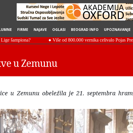
LUMNE
FIRME
NAJAVE
OGLASI
BEOGRAD INFO
UPOZNAVANJE
kve u Zemunu
ice u Zemunu obeležila je 21. septembra hra