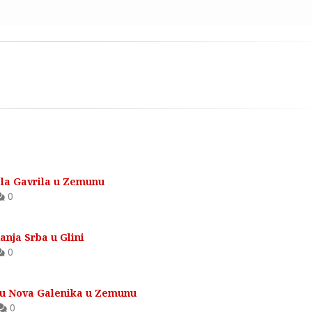
ela Gavrila u Zemunu
0
anja Srba u Glini
0
ju Nova Galenika u Zemunu
0