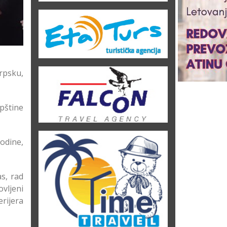
srpsku,
pštine
odine,
s, rad
vljeni
rijera