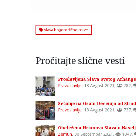
slava bogorodične crkve
Pročitajte slične vesti
Proslavljena Slava Svetog Arhang
Pravoslavlje
,
18 Avgust 2021
,
782
,
Sećanje na Osam Decenija od Strad
Pravoslavlje
,
18 Avgust 2021
,
737
,
Obeležena Hramova Slava u Nasel
Zemun
,
30 Septembar 2021
,
1047
,