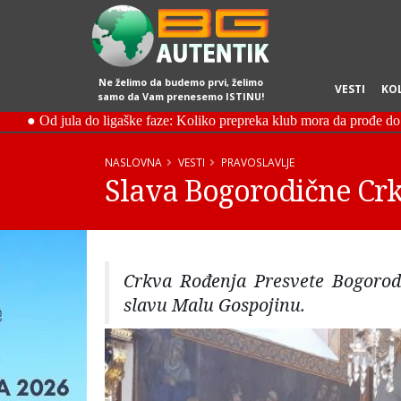
Ne želimo da budemo prvi, želimo
VESTI
KO
samo da Vam prenesemo ISTINU!
NASLOVNA
VESTI
PRAVOSLAVLJE
Slava Bogorodične Cr
Crkva Rođenja Presvete Bogorod
slavu Malu Gospojinu.