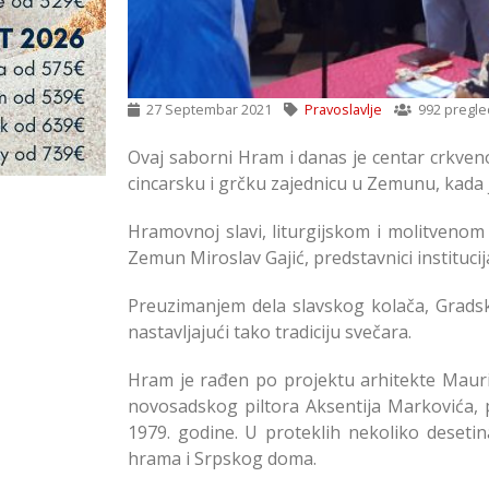
27 Septembar 2021
Pravoslavlje
992 pregle
Ovaj saborni Hram i danas je centar crkveno
cincarsku i grčku zajednicu u Zemunu, kada
Hramovnoj slavi, liturgijskom i molitvenom
Zemun Miroslav Gajić, predstavnici instituc
Preuzimanjem dela slavskog kolača, Grads
nastavljajući tako tradiciju svečara.
Hram je rađen po projektu arhitekte Mauric
novosadskog piltora Aksentija Markovića, p
1979. godine. U proteklih nekoliko desetin
hrama i Srpskog doma.