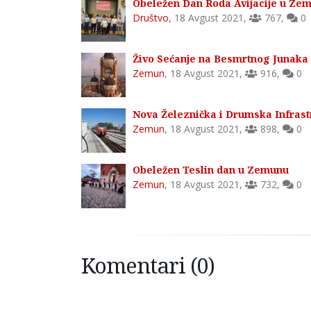
Obeležen Dan Roda Avijacije u Ze
Društvo
,
18 Avgust 2021
,
767
,
0
Živo Sećanje na Besmrtnog Junaka
Zemun
,
18 Avgust 2021
,
916
,
0
Nova Železnička i Drumska Infras
Zemun
,
18 Avgust 2021
,
898
,
0
Obeležen Teslin dan u Zemunu
Zemun
,
18 Avgust 2021
,
732
,
0
Komentari (0)