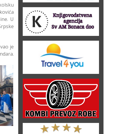
kolsku
kovića
ine. U
Srpske
vao je
ndara.
ve