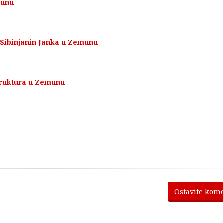
munu
 Sibinjanin Janka u Zemunu
truktura u Zemunu
Ostavite kom