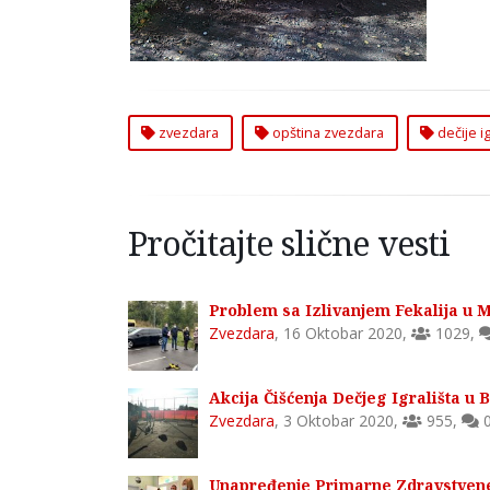
zvezdara
opština zvezdara
dečije ig
Pročitajte slične vesti
Problem sa Izlivanjem Fekalija u 
Zvezdara
,
16 Oktobar 2020
,
1029
,
Akcija Čišćenja Dečjeg Igrališta u
Zvezdara
,
3 Oktobar 2020
,
955
,
Unapređenje Primarne Zdravstvene