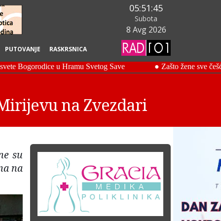
05:51:46
Subota
8 Avg 2026
PUTOVANJE
RASKRSNICA
 Mirijevu na Zvezdari
ne su
na na