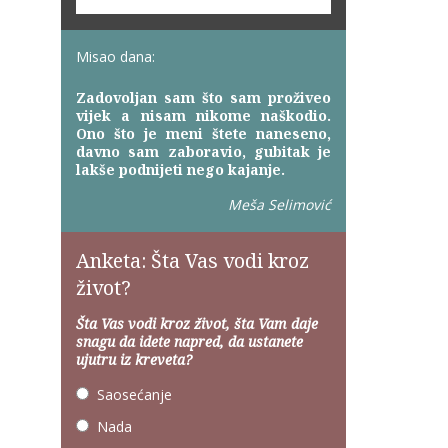
Misao dana:
Zadovoljan sam što sam proživeo
vijek a nisam nikome naškodio.
Ono što je meni štete naneseno,
davno sam zaboravio, gubitak je
lakše podnijeti nego kajanje.
Meša Selimović
Anketa: Šta Vas vodi kroz
život?
Šta Vas vodi kroz život, šta Vam daje
snagu da idete napred, da ustanete
ujutru iz kreveta?
Saosećanje
Nada