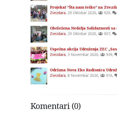
Projekat “Šta nam teško” na Zvezd
Zvezdara
,
29 Oktobar 2020
,
929
,
Obeležena Nedelja Solidarnosti sa
Zvezdara
,
29 Oktobar 2020
,
907
,
Uspešna akcija Udruženja ZEC „Sa
Zvezdara
,
3 Novembar 2020
,
939
,
Održana Nova Eko Radionica Udruže
Zvezdara
,
8 Novembar 2020
,
916
,
Komentari (0)