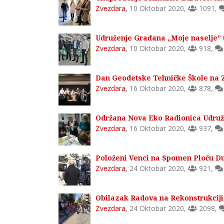
Zvezdara
,
10 Oktobar 2020
,
1091
,
Udruženje Građana „Moje naselje” 
Zvezdara
,
10 Oktobar 2020
,
918
,
Dan Geodetske Tehničke Škole na 
Zvezdara
,
16 Oktobar 2020
,
878
,
Održana Nova Eko Radionica Udruže
Zvezdara
,
16 Oktobar 2020
,
937
,
Položeni Venci na Spomen Ploču Du
Zvezdara
,
24 Oktobar 2020
,
921
,
Obilazak Radova na Rekonstrukciji
Zvezdara
,
24 Oktobar 2020
,
2098
,