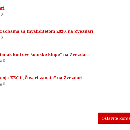
ari
0
 Osobama sa Invaliditetom 2020. na Zvezdari
0
stanak kod dve šumske klupe“ na Zvezdari
0
nja ZEC i „Čuvari zanata” na Zvezdari
0
Ostavite kom