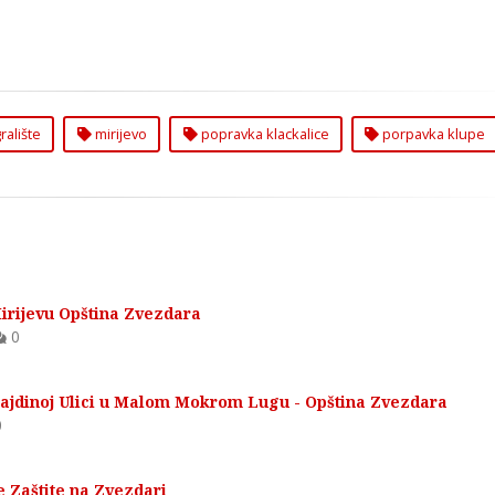
ralište
mirijevo
popravka klackalice
porpavka klupe
Mirijevu Opština Zvezdara
0
 Bajdinoj Ulici u Malom Mokrom Lugu - Opština Zvezdara
0
 Zaštite na Zvezdari