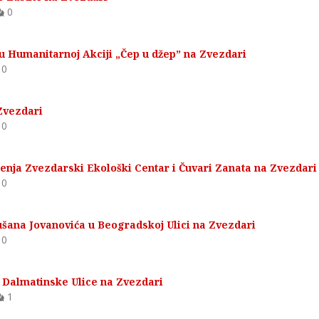
0
u Humanitarnoj Akciji „Čep u džep” na Zvezdari
0
Zvezdari
0
nja Zvezdarski Ekološki Centar i Čuvari Zanata na Zvezdari
0
šana Jovanovića u Beogradskoj Ulici na Zvezdari
0
 Dalmatinske Ulice na Zvezdari
1