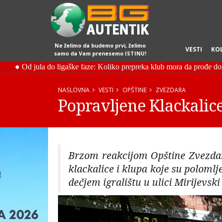
Ne želimo da budemo prvi, želimo
VESTI
KO
samo da Vam prenesemo ISTINU!
NASLOVNA
VESTI
OPŠTINE
ZVEZDARA
Popravljene Klackalice
Brzom reakcijom Opštine Zvezdar
klackalice i klupa koje su poloml
dečjem igralištu u ulici Mirijevski