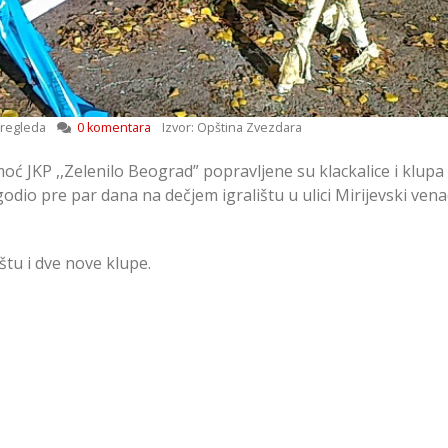
regleda
0 komentara
Izvor: Opština Zvezdara
 JKP ,,Zelenilo Beograd” popravljene su klackalice i klupa
dio pre par dana na dečjem igralištu u ulici Mirijevski vena
ištu i dve nove klupe.