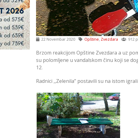
22 Novembar 2020
Opštine
,
Zvezdara
912 p
Brzom reakcijom Opštine Zvezdara a uz pomoć
su polomljene u vandalskom činu koji se dogo
12.
Radnici ,,Zelenila” postavili su na istom igral
Popravljene Klackalice i Klupa
na Dečjem Igralištu u Mirijevu
na Zvezdari