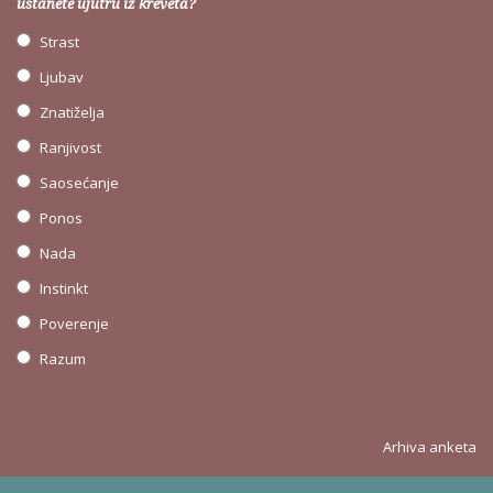
ustanete ujutru iz kreveta?
Strast
Ljubav
Znatiželja
Ranjivost
Saosećanje
Ponos
Nada
Instinkt
Poverenje
Razum
Arhiva anketa