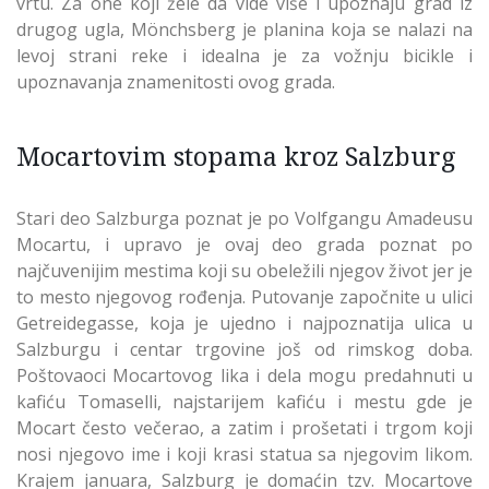
vrtu. Za one koji žele da vide više i upoznaju grad iz
drugog ugla, Mönchsberg je planina koja se nalazi na
levoj strani reke i idealna je za vožnju bicikle i
upoznavanja znamenitosti ovog grada.
Mocartovim stopama kroz Salzburg
Stari deo Salzburga poznat je po Volfgangu Amadeusu
Mocartu, i upravo je ovaj deo grada poznat po
najčuvenijim mestima koji su obeležili njegov život jer je
to mesto njegovog rođenja. Putovanje započnite u ulici
Getreidegasse, koja je ujedno i najpoznatija ulica u
Salzburgu i centar trgovine još od rimskog doba.
Poštovaoci Mocartovog lika i dela mogu predahnuti u
kafiću Tomaselli, najstarijem kafiću i mestu gde je
Mocart često večerao, a zatim i prošetati i trgom koji
nosi njegovo ime i koji krasi statua sa njegovim likom.
Krajem januara, Salzburg je domaćin tzv. Mocartove