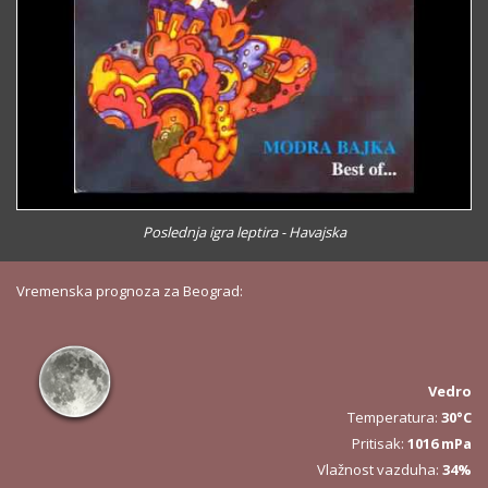
Poslednja igra leptira - Havajska
Vremenska prognoza za Beograd:
Vedro
Temperatura:
30°C
Pritisak:
1016 mPa
Vlažnost vazduha:
34%