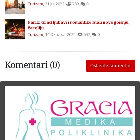
Turizam
,
21 Jul 2022
,
789
,
0
Pariz: Grad ljubavi i romantike budi novogoišnju
čaroliju
Turizam
,
14 Oktobar 2022
,
647
,
0
Komentari (0)
Ostavite komentar