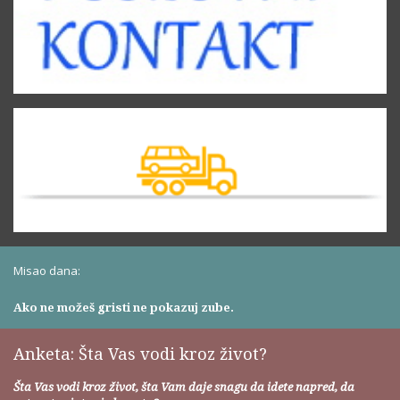
Misao dana:
Ako ne možeš gristi ne pokazuj zube.
Anketa: Šta Vas vodi kroz život?
Šta Vas vodi kroz život, šta Vam daje snagu da idete napred, da