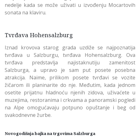
nedelje kada se može uživati u izvođenju Mocartovih
sonata na klaviru.
Tvrđava Hohensalzburg
Iznad krovova starog grada uzdiže se najpoznatija
tvrđava u Salzburgu, tvrđava Hohensalzburg. Ova
tvrđava predstavlja najistaknutiju zamenitost
Salzburga, a upravo je sam put posete posebna
atrakcija. Naime, prilikom posete tvrđavi se vozite
žičarom ili planinarite do nje. Međutim, kada jednom
osetite prijatnu hladnoću njenih zidova, uživaćete u
muzejima, restoranima i crkvama a panoramski pogledi
na Alpe omogućavaju potpuno opuštanje i beg od
svakodnevne žurbe.
Novogodišnja bajka na trgovima Salzburga