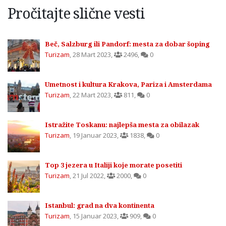
Pročitajte slične vesti
Beč, Salzburg ili Pandorf: mesta za dobar šoping
Turizam
,
28 Mart 2023
,
2496
,
0
Umetnost i kultura Krakova, Pariza i Amsterdama
Turizam
,
22 Mart 2023
,
811
,
0
Istražite Toskanu: najlepša mesta za obilazak
Turizam
,
19 Januar 2023
,
1838
,
0
Top 3 jezera u Italiji koje morate posetiti
Turizam
,
21 Jul 2022
,
2000
,
0
Istanbul: grad na dva kontinenta
Turizam
,
15 Januar 2023
,
909
,
0