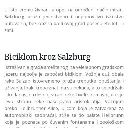
U isto vreme živhan, a opet na određeni način miran,
Salzburg
pruža jedinstveno i neponovljivo iskustvo
putovanja, bez obzira da li ovaj grad posećujete leti ili
zimi.
Biciklom kroz Salzburg
Istraživanje grada smeštenog na velelepnom gradskom
jezeru najbolje je započeti biciklom. Vožnja duž obala
reke Salzah istovremeno pruža trenutke opuštanja i
uživanja. Ipak, treba znati da su nekada, a to se održalo
i do danas, na desnoj strani reke živeli siromašni, dok je
levu stranu reke naseljavala aristokratija. Vožnjom
preko Hellbrunner Allee, ulicom koja je zatvorena za
automobilski saobraćaj, stiže se do palate Hellbrunn
koja je poznata po čuvenim fontanama i zoološkom