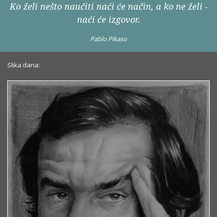
Ko želi nešto naučiti naći će način, a ko ne želi -
naći će izgovor.
Pablo Pikaso
Slika dana: