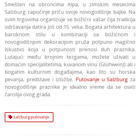
Smešten na obroncima Alpa, u zimskim mesecima
Salzburg započinje priču svoje novogodišnje bajke. Na
svim trgovima organizuje se božićni vašar čija tradicija
održavanja datira još od 15. veka. Bogata arhitektura u
baroknom stilu u kombinaciji sa božićnom i
novogodišnjom dekoracijom pruža potpuno magično
iskustvo koja u potpunosti prenosi duh praznika.
Lutajući među brojnim tezgama, možete uživati u
domaćim specijalitetima, kuvanom vinu (Glühwein)) ali i
bogatim kulturnim događajima, kao što su horska
pevanja, predstave i izložbe.
Putovanje u Salzburg
za
novogodišnje praznike je idealno vreme da se oseti
čarolija ovog grada.
salzburg putovanje