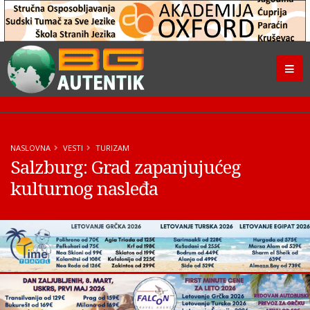
NASLOVNA
VESTI
TURIZAM
Salzburg: Grad zapanjujućeg
kulturnog nasleđa