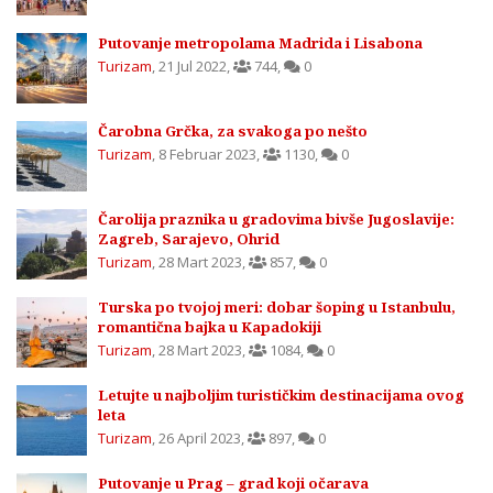
Putovanje metropolama Madrida i Lisabona
Turizam
,
21 Jul 2022
,
744
,
0
Čarobna Grčka, za svakoga po nešto
Turizam
,
8 Februar 2023
,
1130
,
0
Čarolija praznika u gradovima bivše Jugoslavije:
Zagreb, Sarajevo, Ohrid
Turizam
,
28 Mart 2023
,
857
,
0
Turska po tvojoj meri: dobar šoping u Istanbulu,
romantična bajka u Kapadokiji
Turizam
,
28 Mart 2023
,
1084
,
0
Letujte u najboljim turističkim destinacijama ovog
leta
Turizam
,
26 April 2023
,
897
,
0
Putovanje u Prag – grad koji očarava