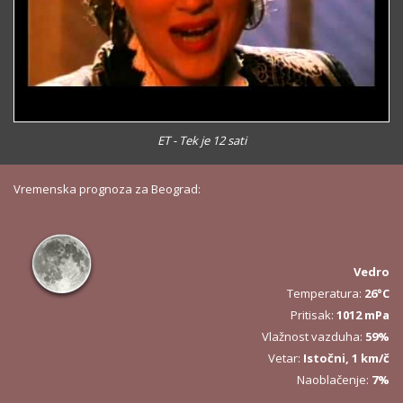
ET - Tek je 12 sati
Vremenska prognoza za Beograd:
Vedro
Temperatura:
26°C
Pritisak:
1012 mPa
Vlažnost vazduha:
59%
Vetar:
Istočni, 1 km/č
Naoblačenje:
7%