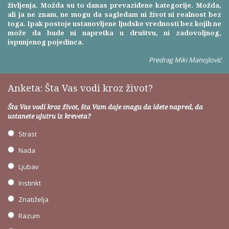
življenja. Možda su to danas prevaziđene kategorije. Možda,
ali ja ne znam, ne mogu da sagledam ni život ni realnost bez
toga. Ipak postoje ustanovljene ljudske vrednosti bez kojih ne
može da bude ni napretka u društvu, ni zadovoljnog,
ispunjenog pojedinca.
Predrag Miki Manojlović
Anketa: Šta Vas vodi kroz život?
Šta Vas vodi kroz život, šta Vam daje snagu da idete napred, da
ustanete ujutru iz kreveta?
Strast
Nada
Ljubav
Instinkt
Znatiželja
Razum