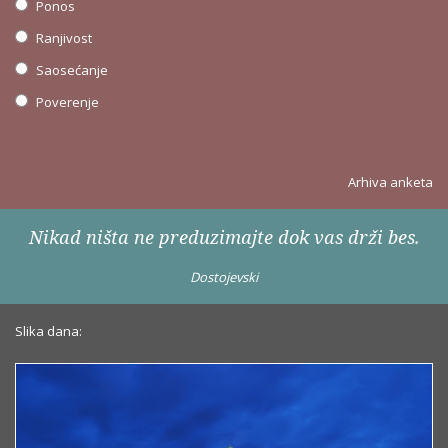
Ponos
Ranjivost
Saosećanje
Poverenje
Arhiva anketa
Nikad ništa ne preduzimajte dok vas drži bes.
Dostojevski
Slika dana: