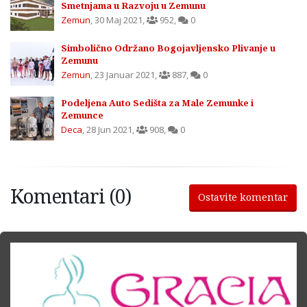
Smetnjama u Razvoju u Zemunu
Zemun
,
30 Maj 2021
,
952
,
0
Simbolično Održano Bogojavljensko Plivanje u
Zemunu
Zemun
,
23 Januar 2021
,
887
,
0
Podeljena Auto Sedišta za Male Zemunke i
Zemunce
Deca
,
28 Jun 2021
,
908
,
0
Komentari (0)
Ostavite komentar