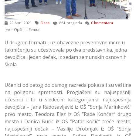
29 April 2021
Deca
861 pregleda
0 komentara
Izvor Opština Zemun
U drugom formatu, uz obavezne preventivne mere u
takmičenju su učestvovala po dva predstavnika, jedna
devojčica i jedan dečak, iz sedam zemunskih osnovnih
škola.
Učenici od petog do osmog razreda pokazali su veštine
na poligonu spretnosti. Proglašeni su najuspešniji
učesnici i to u sledećim kategorijama: najuspešnija
devojčica – Jana Radosavljević iz OŠ ”Sonja Marinković”
prvo mesto, Teodora Elez iz OŠ ”Rade Končar” drugo
mesto i Danica Burić iz OŠ ”Patar Kočić” treće mesto;
najuspešniji dečak – Vasilije Drobnjak iz OŠ ”Sonja