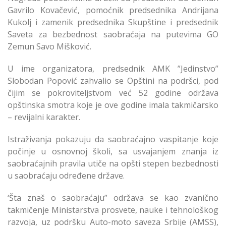
Gavrilo Kovačević, pomoćnik predsednika Andrijana
Kukolj i zamenik predsednika Skupštine i predsednik
Saveta za bezbednost saobraćaja na putevima GO
Zemun Savo Mišković.
U ime organizatora, predsednik AMK ”Jedinstvo”
Slobodan Popović zahvalio se Opštini na podršci, pod
čijim se pokroviteljstvom već 52 godine održava
opštinska smotra koje je ove godine imala takmičarsko
– revijalni karakter.
Istraživanja pokazuju da saobraćajno vaspitanje koje
počinje u osnovnoj školi, sa usvajanjem znanja iz
saobraćajnih pravila utiče na opšti stepen bezbednosti
u saobraćaju određene države.
‘Šta znaš o saobraćaju” održava se kao zvanično
takmičenje Ministarstva prosvete, nauke i tehnološkog
razvoja, uz podršku Auto-moto saveza Srbije (AMSS),