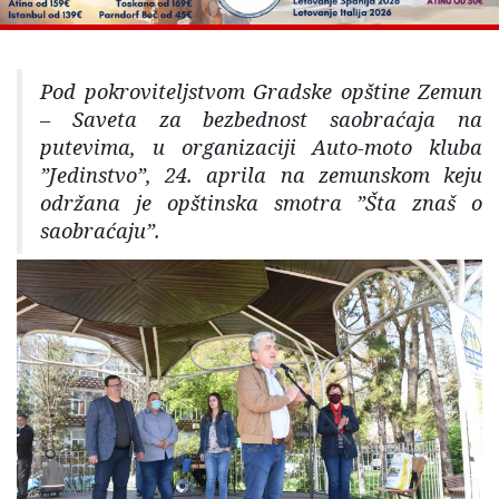
Pod pokroviteljstvom Gradske opštine Zemun
– Saveta za bezbednost saobraćaja na
putevima, u organizaciji Auto-moto kluba
”Jedinstvo”, 24. aprila na zemunskom keju
održana je opštinska smotra ”Šta znaš o
saobraćaju”.