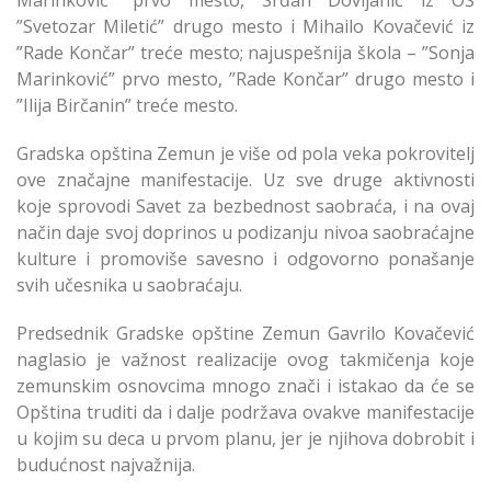
Marinković” prvo mesto, Srđan Dovijanić iz OŠ
”Svetozar Miletić” drugo mesto i Mihailo Kovačević iz
”Rade Končar” treće mesto; najuspešnija škola – ”Sonja
Marinković” prvo mesto, ”Rade Končar” drugo mesto i
”Ilija Birčanin” treće mesto.
Gradska opština Zemun je više od pola veka pokrovitelj
ove značajne manifestacije. Uz sve druge aktivnosti
koje sprovodi Savet za bezbednost saobraća, i na ovaj
način daje svoj doprinos u podizanju nivoa saobraćajne
kulture i promoviše savesno i odgovorno ponašanje
svih učesnika u saobraćaju.
Predsednik Gradske opštine Zemun Gavrilo Kovačević
naglasio je važnost realizacije ovog takmičenja koje
zemunskim osnovcima mnogo znači i istakao da će se
Opština truditi da i dalje podržava ovakve manifestacije
u kojim su deca u prvom planu, jer je njihova dobrobit i
budućnost najvažnija.