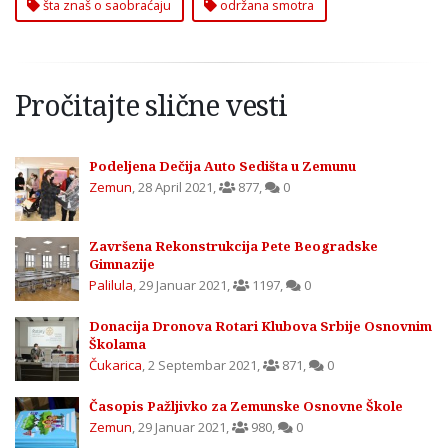
šta znaš o saobraćaju
održana smotra
Pročitajte slične vesti
Podeljena Dečija Auto Sedišta u Zemunu
Zemun
,
28 April 2021
,
877
,
0
Završena Rekonstrukcija Pete Beogradske
Gimnazije
Palilula
,
29 Januar 2021
,
1197
,
0
Donacija Dronova Rotari Klubova Srbije Osnovnim
Školama
Čukarica
,
2 Septembar 2021
,
871
,
0
Časopis Pažljivko za Zemunske Osnovne Škole
Zemun
,
29 Januar 2021
,
980
,
0