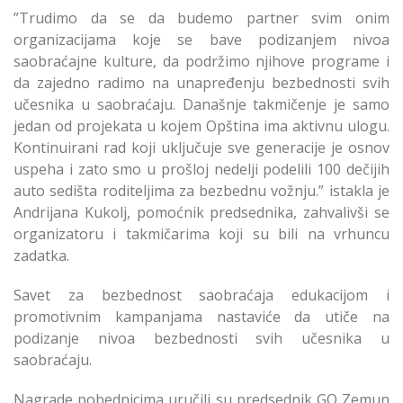
”Trudimo da se da budemo partner svim onim
organizacijama koje se bave podizanjem nivoa
saobraćajne kulture, da podržimo njihove programe i
da zajedno radimo na unapređenju bezbednosti svih
učesnika u saobraćaju. Današnje takmičenje je samo
jedan od projekata u kojem Opština ima aktivnu ulogu.
Kontinuirani rad koji uključuje sve generacije je osnov
uspeha i zato smo u prošloj nedelji podelili 100 dečijih
auto sedišta roditeljima za bezbednu vožnju.” istakla je
Andrijana Kukolj, pomoćnik predsednika, zahvalivši se
organizatoru i takmičarima koji su bili na vrhuncu
zadatka.
Savet za bezbednost saobraćaja edukacijom i
promotivnim kampanjama nastaviće da utiče na
podizanje nivoa bezbednosti svih učesnika u
saobraćaju.
Nagrade pobednicima uručili su predsednik GO Zemun