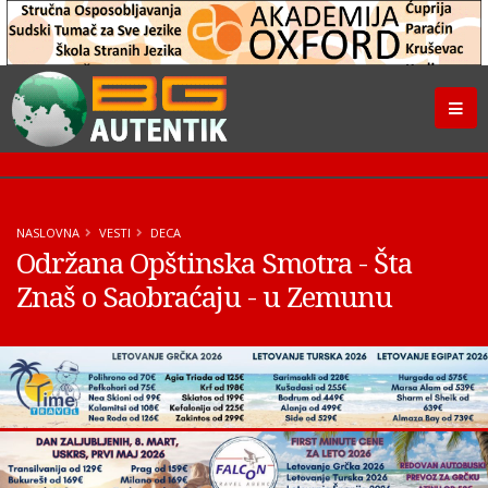
NASLOVNA
VESTI
DECA
Održana Opštinska Smotra - Šta
Znaš o Saobraćaju - u Zemunu