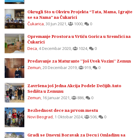
Okrugli Sto u Okviru Projekta “Tata, Mama, Igrajte
se sa Nama” na Čukarici
Čukarica
,
30 Jun 2021
,
1000
,
0
Opremanje Prostora u Vrtiću Gorica u Sremčici na
Čukarici
Deca
,
4 Decembar 2020
,
1024
,
0
Predavanje za Maturante ''Još Uvek Vozim'' Zemun
Zemun
,
20 Decembar 2019
,
919
,
0
Završena još Jedna Akcija Podele Dečijih Auto
Sedišta u Zemunu
Zemun
,
16 Januar 2021
,
886
,
0
Bezbednost dece na prvom mestu
Novi Beograd
,
1 Oktobar 2024
,
506
,
0
Gradi se Dnevni Boravak za Decu i Omladinu sa