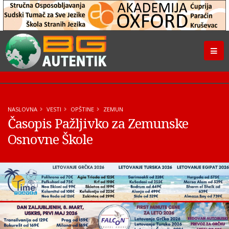
NASLOVNA
VESTI
OPŠTINE
ZEMUN
Časopis Pažljivko za Zemunske
Osnovne Škole