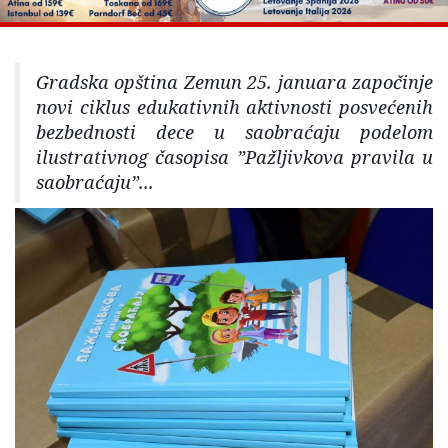
Gradska opština Zemun 25. januara započinje
novi ciklus edukativnih aktivnosti posvećenih
bezbednosti dece u saobraćaju podelom
ilustrativnog časopisa ”Pažljivkova pravila u
saobraćaju”...