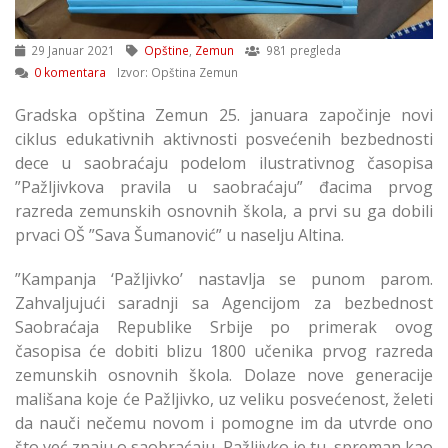
29 Januar 2021
Opštine
,
Zemun
981 pregleda
0 komentara
Izvor: Opština Zemun
Gradska opština Zemun 25. januara započinje novi
ciklus edukativnih aktivnosti posvećenih bezbednosti
dece u saobraćaju podelom ilustrativnog časopisa
”Pažljivkova pravila u saobraćaju” đacima prvog
razreda zemunskih osnovnih škola, a prvi su ga dobili
prvaci OŠ ”Sava Šumanović” u naselju Altina.
”Kampanja ‘Pažljivko’ nastavlja se punom parom.
Zahvaljujući saradnji sa Agencijom za bezbednost
Saobraćaja Republike Srbije po primerak ovog
časopisa će dobiti blizu 1800 učenika prvog razreda
zemunskih osnovnih škola. Dolaze nove generacije
mališana koje će Pažljivko, uz veliku posvećenost, želeti
da nauči nečemu novom i pomogne im da utvrde ono
što već znaju o saobraćaju. Pažljivko je tu, spreman kao