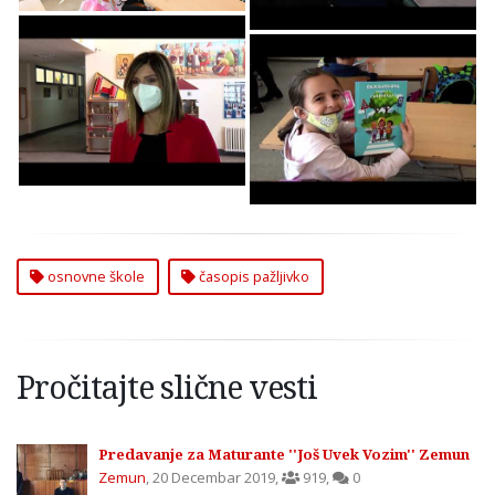
Časopis Pažljivko za
Časopis Pažljivko za
Zemunske Osnovne
Zemunske Osnovne
Škole
Škole
osnovne škole
časopis pažljivko
Pročitajte slične vesti
Predavanje za Maturante ''Još Uvek Vozim'' Zemun
Zemun
,
20 Decembar 2019
,
919
,
0