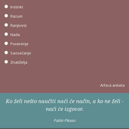
Instinkt
Razum
Ranjivost
Nada
Poverenje
Saosećanje
Znatiželja
Arhiva anketa
Ko želi nešto naučiti naći će način, a ko ne želi -
naći će izgovor.
Pablo Pikaso