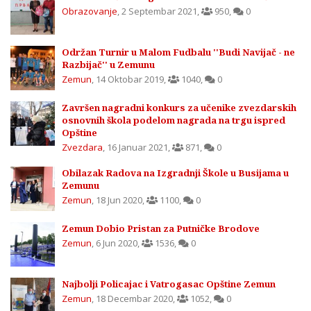
Obrazovanje
,
2 Septembar 2021
,
950
,
0
Održan Turnir u Malom Fudbalu ''Budi Navijač - ne
Razbijač'' u Zemunu
Zemun
,
14 Oktobar 2019
,
1040
,
0
Završen nagradni konkurs za učenike zvezdarskih
osnovnih škola podelom nagrada na trgu ispred
Opštine
Zvezdara
,
16 Januar 2021
,
871
,
0
Obilazak Radova na Izgradnji Škole u Busijama u
Zemunu
Zemun
,
18 Jun 2020
,
1100
,
0
Zemun Dobio Pristan za Putničke Brodove
Zemun
,
6 Jun 2020
,
1536
,
0
Najbolji Policajac i Vatrogasac Opštine Zemun
Zemun
,
18 Decembar 2020
,
1052
,
0