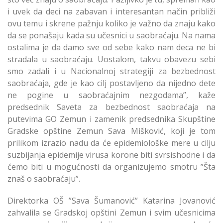
i uvek da deci na zabavan i interesantan način približi
ovu temu i skrene pažnju koliko je važno da znaju kako
da se ponašaju kada su učesnici u saobraćaju. Na nama
ostalima je da damo sve od sebe kako nam deca ne bi
stradala u saobraćaju. Uostalom, takvu obavezu sebi
smo zadali i u Nacionalnoj strategiji za bezbednost
saobraćaja, gde je kao cilj postavljeno da nijedno dete
ne pogine u saobraćajnim nezgodama”, kaže
predsednik Saveta za bezbednost saobraćaja na
putevima GO Zemun i zamenik predsednika Skupštine
Gradske opštine Zemun Sava Mišković, koji je tom
prilikom izrazio nadu da će epidemiološke mere u cilju
suzbijanja epidemije virusa korone biti svrsishodne i da
ćemo biti u mogućnosti da organizujemo smotru ”Šta
znaš o saobraćaju”.
Direktorka OŠ ”Sava Šumanović” Katarina Jovanović
zahvalila se Gradskoj opštini Zemun i svim učesnicima