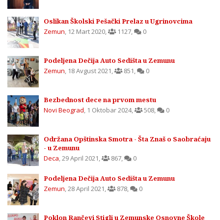
Oslikan Školski Pešački Prelaz u Ugrinovcima
Zemun
,
12 Mart 2020
,
1127
,
0
Podeljena Dečija Auto Sedišta u Zemunu
Zemun
,
18 Avgust 2021
,
851
,
0
Bezbednost dece na prvom mestu
Novi Beograd
,
1 Oktobar 2024
,
508
,
0
Održana Opštinska Smotra - Šta Znaš o Saobraćaju
- u Zemunu
Deca
,
29 April 2021
,
867
,
0
Podeljena Dečija Auto Sedišta u Zemunu
Zemun
,
28 April 2021
,
878
,
0
Poklon Rančevi Stigli u Zemunske Osnovne Škole