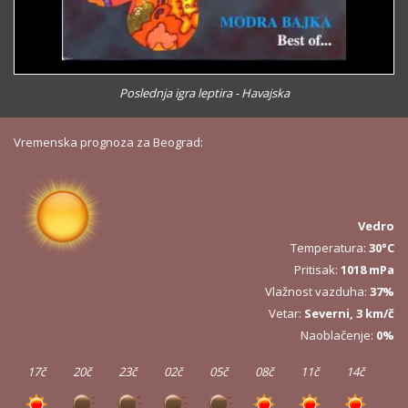
Poslednja igra leptira - Havajska
Vremenska prognoza za Beograd:
Vedro
Temperatura:
30°C
Pritisak:
1018 mPa
Vlažnost vazduha:
37%
Vetar:
Severni, 3 km/č
Naoblačenje:
0%
17č
20č
23č
02č
05č
08č
11č
14č