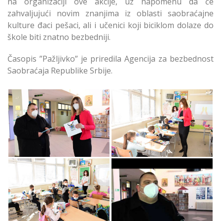
na organizaciji ove akcije, uz napomenu da će
zahvaljujući novim znanjima iz oblasti saobraćajne
kulture đaci pešaci, ali i učenici koji biciklom dolaze do
škole biti znatno bezbedniji.
Časopis ”Pažljivko” je priredila Agencija za bezbednost
Saobraćaja Republike Srbije.
Časopis Pažljivko za
Časopis Pažljivko za
Zemunske Osnovne
Zemunske Osnovne
Škole
Škole
Časopis Pažljivko za
Časopis Pažljivko za
Zemunske Osnovne
Zemunske Osnovne
Škole
Škole