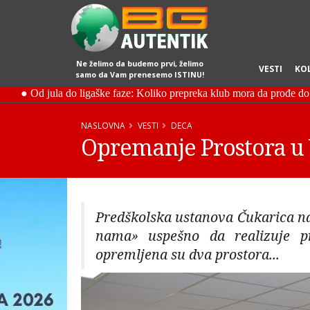
Ne želimo da budemo prvi, želimo
VESTI
KO
samo da Vam prenesemo ISTINU!
NASLOVNA
VESTI
DECA
Opremanje Prostora u 
Predškolska ustanova Čukarica nas
nama» uspešno da realizuje pr
opremljena su dva prostora...