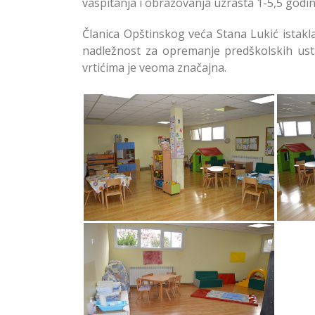
vaspitanja i obrazovanja uzrasta 1-5,5 godi
Članica Opštinskog veća Stana Lukić istakl
nadležnost za opremanje predškolskih ust
vrtićima je veoma značajna.
Opremanje Prostora u Vrtiću
Opre
Gorica u Sremčici na Čukarici
Goric
Opremanje Prostora u Vrtiću
Gorica u Sremčici na Čukarici