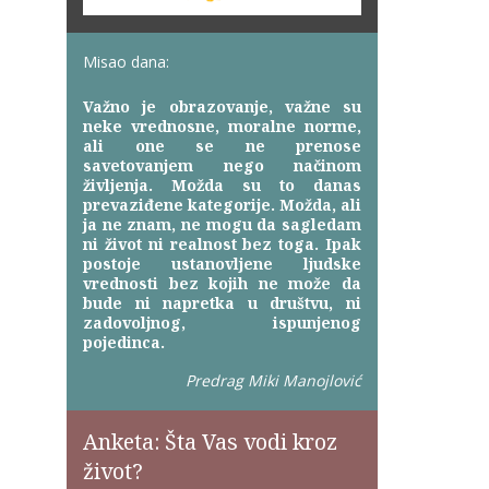
Misao dana:
Važno je obrazovanje, važne su
neke vrednosne, moralne norme,
ali one se ne prenose
savetovanjem nego načinom
življenja. Možda su to danas
prevaziđene kategorije. Možda, ali
ja ne znam, ne mogu da sagledam
ni život ni realnost bez toga. Ipak
postoje ustanovljene ljudske
vrednosti bez kojih ne može da
bude ni napretka u društvu, ni
zadovoljnog, ispunjenog
pojedinca.
Predrag Miki Manojlović
Anketa: Šta Vas vodi kroz
život?