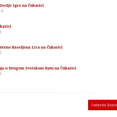
Dečije Igre na Čukarici
0
karici
0
terno Raseljena Lica na Čukarici
0
nja u Drugom Svetskom Ratu na Čukarici
0
Ostavite kom