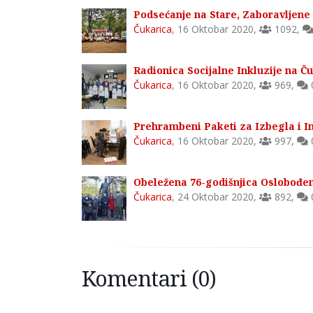
Podsećanje na Stare, Zaboravljene 
Čukarica
,
16 Oktobar 2020
,
1092
,
Radionica Socijalne Inkluzije na Ču
Čukarica
,
16 Oktobar 2020
,
969
,
Prehrambeni Paketi za Izbegla i In
Čukarica
,
16 Oktobar 2020
,
997
,
Obeležena 76-godišnjica Oslobođe
Čukarica
,
24 Oktobar 2020
,
892
,
Komentari (0)