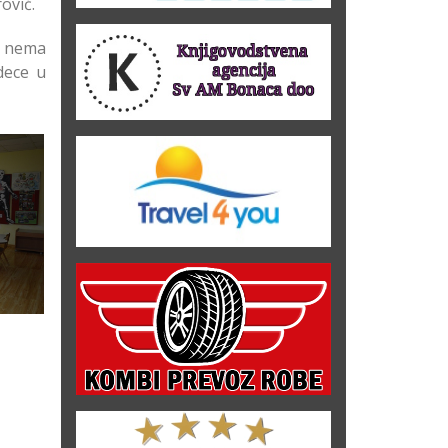
ović.
a nema
dece u
tiću
rici