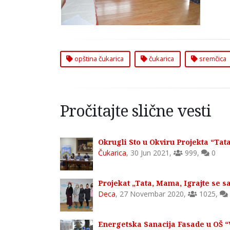
opština čukarica
čukarica
sremčica
Pročitajte slične vesti
Okrugli Sto u Okviru Projekta “Tat
Čukarica
,
30 Jun 2021
,
999
,
0
Projekat „Tata, Mama, Igrajte se s
Deca
,
27 Novembar 2020
,
1025
,
Energetska Sanacija Fasade u OŠ “