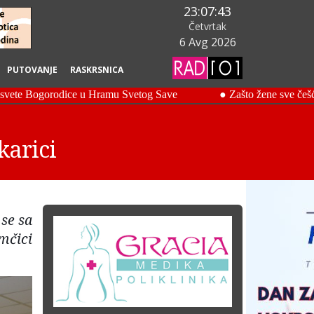
23:07:44
Četvrtak
6 Avg 2026
PUTOVANJE
RASKRSNICA
karici
se sa
mčici