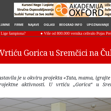
LUMNE
FIRME
NAJAVE
OGLASI
BEOGRAD INFO
UPOZNAVANJE
Vrtiću Gorica u Sremčici na Ču
tavila je u okviru projekta «Tata, mama, igrajte 
ojektne aktivnosti. U vrtiću „Gorica“ u Sre