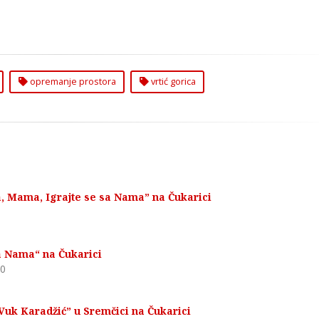
opremanje prostora
vrtić gorica
a, Mama, Igrajte se sa Nama” na Čukarici
a Nama“ na Čukarici
0
Vuk Karadžić” u Sremčici na Čukarici