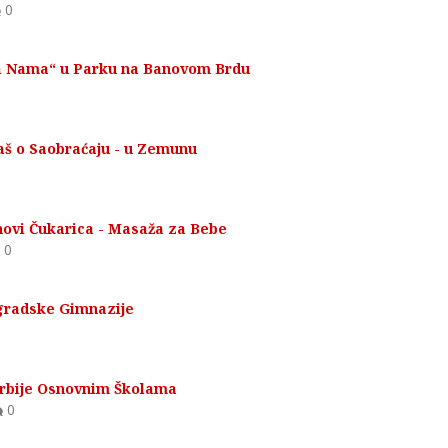
0
 sa Nama“ u Parku na Banovom Brdu
aš o Saobraćaju - u Zemunu
novi Čukarica - Masaža za Bebe
0
gradske Gimnazije
Srbije Osnovnim Školama
0