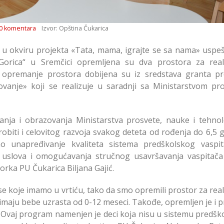
0 komentara
Izvor: Opština Čukarica
e u okviru projekta «Tata, mama, igrajte se sa nama» uspe
 „Gorica“ u Sremčici opremljena su dva prostora za reali
a opremanje prostora dobijena su iz sredstava granta pr
ovanje» koji se realizuje u saradnji sa Ministarstvom pro
tanja i obrazovanja Ministarstva prosvete, nauke i tehno
obiti i celovitog razvoja svakog deteta od rođenja do 6,5 
o unapređivanje kvaliteta sistema predškolskog vaspit
 uslova i omogućavanja stručnog usavršavanja vaspitača
torka PU Čukarica Biljana Gajić.
e koje imamo u vrtiću, tako da smo opremili prostor za real
aju bebe uzrasta od 0-12 meseci. Takođe, opremljen je i p
. Ovaj program namenjen je deci koja nisu u sistemu predšk