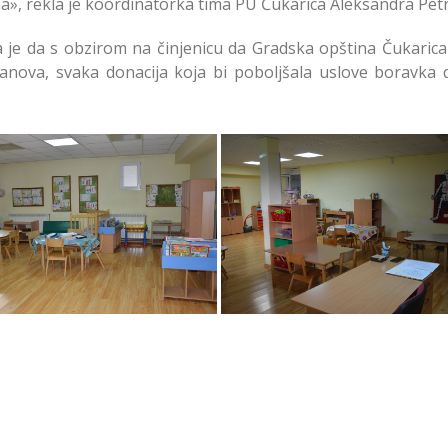
na», rekla je koordinatorka tima PU Čukarica Aleksandra Petr
a je da s obzirom na činjenicu da Gradska opština Čukaric
anova, svaka donacija koja bi poboljšala uslove boravka 
manje Prostora u Vrtiću
Opremanje Prostora u Vr
a u Sremčici na Čukarici
Gorica u Sremčici na Čuka