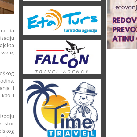
šno da
zaciju
ojekta
svete,
loškog
godina.
anja i
 kao i
izaciju
rostor
olskog