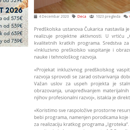
4 Decembar 2020
Deca
1023 pregleda
Predškolska ustanova Čukarica nastavila j
realizuje projektne aktivnosti. U vrtiću
kvalitetnih kratkih programa. Sredstva z
«Inkluzivno preškolsko vaspitanje i obraz
nauke i tehnološkog razvoja.
«Projekat inkluzivnog predškolskog vaspi
razvoja sprovodi se zarad ostvarivanja dobr
Važan uslov za uspeh projekta je staln
obrazovanja, unapređivanjem materijalnih
njihov profesionalni razvoj», istakla je direk
«Koristimo sve raspoložive prostorne resurs
bebi programa, namenjen porodicama koje im
za realizaciju kratkog programa „Igroteka“