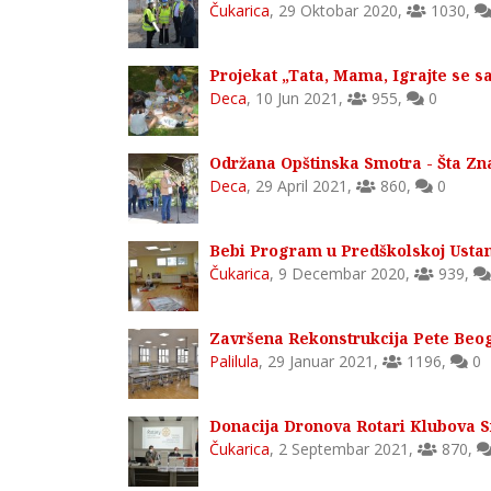
Čukarica
,
29 Oktobar 2020
,
1030
,
Projekat „Tata, Mama, Igrajte se
Deca
,
10 Jun 2021
,
955
,
0
Održana Opštinska Smotra - Šta Zn
Deca
,
29 April 2021
,
860
,
0
Bebi Program u Predškolskoj Usta
Čukarica
,
9 Decembar 2020
,
939
,
Završena Rekonstrukcija Pete Beo
Palilula
,
29 Januar 2021
,
1196
,
0
Donacija Dronova Rotari Klubova 
Čukarica
,
2 Septembar 2021
,
870
,