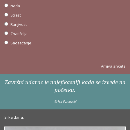
Nada
Strast
Ranjivost
Znatiželja
Saosećanje
Arhiva anketa
Završni udarac je najefikasniji kada se izvede na
početku.
Srba Pavlović
Slika dana: