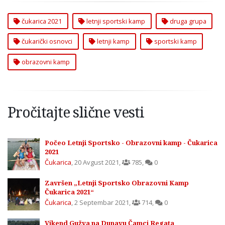
čukarica 2021
letnji sportski kamp
druga grupa
čukarički osnovci
letnji kamp
sportski kamp
obrazovni kamp
Pročitajte slične vesti
Počeo Letnji Sportsko - Obrazovni kamp - Čukarica
2021
Čukarica
,
20 Avgust 2021
,
785
,
0
Završen „Letnji Sportsko Obrazovni Kamp
Čukarica 2021“
Čukarica
,
2 Septembar 2021
,
714
,
0
Vikend Gužva na Dunavu Čamci Regata