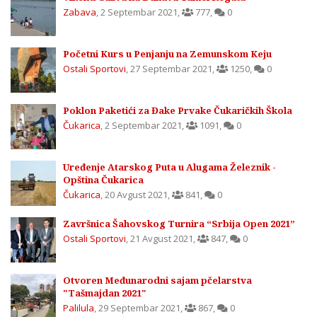
Zabava
,
2 Septembar 2021
,
777
,
0
Početni Kurs u Penjanju na Zemunskom Keju
Ostali Sportovi
,
27 Septembar 2021
,
1250
,
0
Poklon Paketići za Đake Prvake Čukaričkih Škola
Čukarica
,
2 Septembar 2021
,
1091
,
0
Uređenje Atarskog Puta u Alugama Železnik -
Opština Čukarica
Čukarica
,
20 Avgust 2021
,
841
,
0
Završnica Šahovskog Turnira “Srbija Open 2021”
Ostali Sportovi
,
21 Avgust 2021
,
847
,
0
Otvoren Međunarodni sajam pčelarstva
"Tašmajdan 2021"
Palilula
,
29 Septembar 2021
,
867
,
0