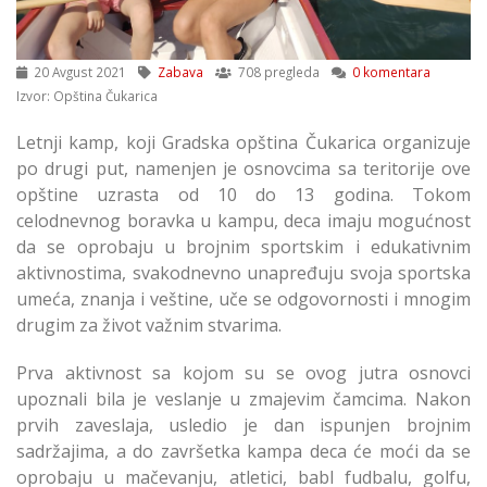
20 Avgust 2021
Zabava
708 pregleda
0 komentara
Izvor: Opština Čukarica
Letnji kamp, koji Gradska opština Čukarica organizuje
po drugi put, namenjen je osnovcima sa teritorije ove
opštine uzrasta od 10 do 13 godina. Tokom
celodnevnog boravka u kampu, deca imaju mogućnost
da se oprobaju u brojnim sportskim i edukativnim
aktivnostima, svakodnevno unapređuju svoja sportska
umeća, znanja i veštine, uče se odgovornosti i mnogim
drugim za život važnim stvarima.
Prva aktivnost sa kojom su se ovog jutra osnovci
upoznali bila je veslanje u zmajevim čamcima. Nakon
prvih zaveslaja, usledio je dan ispunjen brojnim
sadržajima, a do završetka kampa deca će moći da se
oprobaju u mačevanju, atletici, babl fudbalu, golfu,