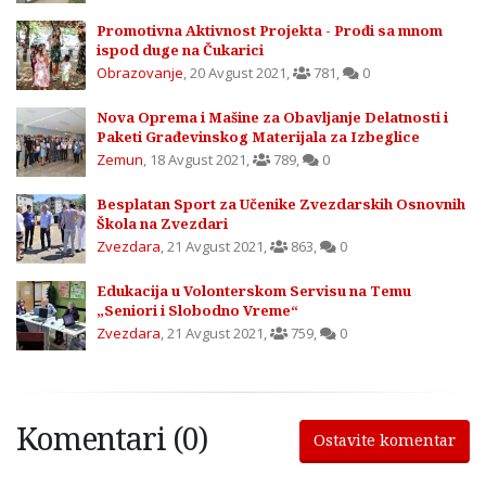
Promotivna Aktivnost Projekta - Prođi sa mnom
ispod duge na Čukarici
Obrazovanje
,
20 Avgust 2021
,
781
,
0
Nova Oprema i Mašine za Obavljanje Delatnosti i
Paketi Građevinskog Materijala za Izbeglice
Zemun
,
18 Avgust 2021
,
789
,
0
Besplatan Sport za Učenike Zvezdarskih Osnovnih
Škola na Zvezdari
Zvezdara
,
21 Avgust 2021
,
863
,
0
Edukacija u Volonterskom Servisu na Temu
„Seniori i Slobodno Vreme“
Zvezdara
,
21 Avgust 2021
,
759
,
0
Komentari (0)
Ostavite komentar