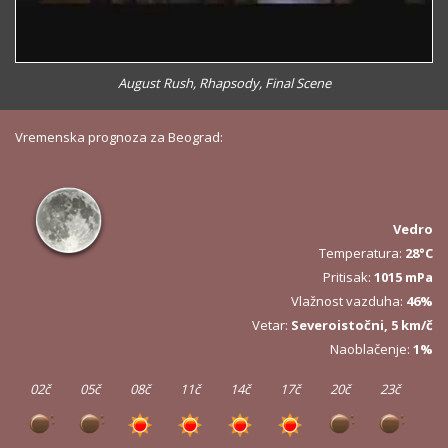
August Rush, Rhapsody, Final Scene
Vremenska prognoza za Beograd:
Vedro
Temperatura:
28°C
Pritisak:
1015 mPa
Vlažnost vazduha:
46%
Vetar:
Severoistočni, 5 km/č
Naoblačenje:
1%
02č
05č
08č
11č
14č
17č
20č
23č