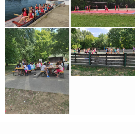
u Letnjem Sportsko -
Obrazovnom Kampu
Obrazovnom Kampu
„Čukarica 2021“
„Čukarica 2021“
Čukarički Osnovci
Letnji Sportsko -
Obrazovni Kampu
Čukarica 2021
Osnovci Letnji
Sportsko - Obrazovni
Kampu Čukarica 2021