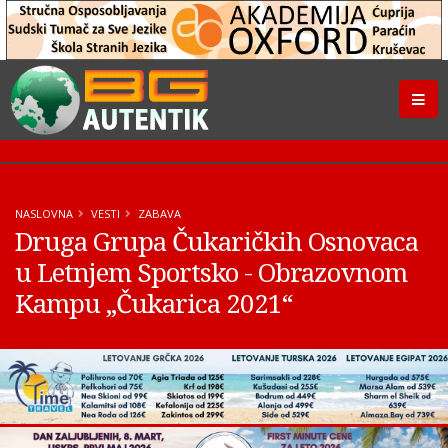
NASLOVNA
VESTI
ZABAVA
Druga Grupa Čukaričkih Osnovaca
u Letnjem Sportsko - Obrazovnom
Kampu „Čukarica 2021“