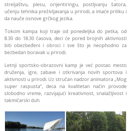
streljaštvu, plesu, orijentiringu, postljvanju šatora,
učenju tehnika preživljavanja u prirodi, a imaće priliku i
da nauče osnove grčkog jezika.
Tokom kampa koji traje od ponedeljka do petka, od
8.30 do 18.30 časova, deci će pored brojnih aktivnosti
biti obezbeđeni i obroci i sve što je neophodno za
bezbedan boravak u prirodi.
Letnji sportsko-obrazovni kamp je već postao mesto
druženja, igre, zabave i otkrivanja novih sportova i
aktivnosti u prirodi. Uz stručan nadzor animatora „Mog
super raspusta“, deca na kvalitetan način provode
slobodno vreme, razvijajući kreativnost, snalažljivost i
takmičarski duh.
Druga Grupa
Čukarički Osnovci u
Čukaričkih Osnovaca
Letnjem Sportsko -