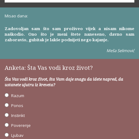
Misao dana:
Zadovoljan sam što sam proživeo vijek a nisam nikome
naškodio. Ono što je meni štete naneseno, davno sam
zaboravio, gubitak je lakše podnijeti nego kajanje.
Meša Selimović
Anketa: Šta Vas vodi kroz život?
Šta Vas vodi kroz život, šta Vam daje snagu da idete napred, da
ustanete ujutru iz kreveta?
Razum
Ponos
Instinkt
Poverenje
Ljubav