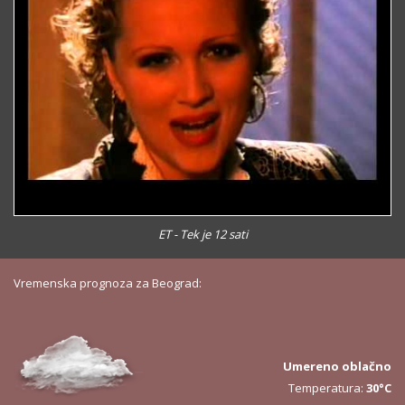
ET - Tek je 12 sati
Vremenska prognoza za Beograd:
Umereno oblačno
Temperatura:
30°C