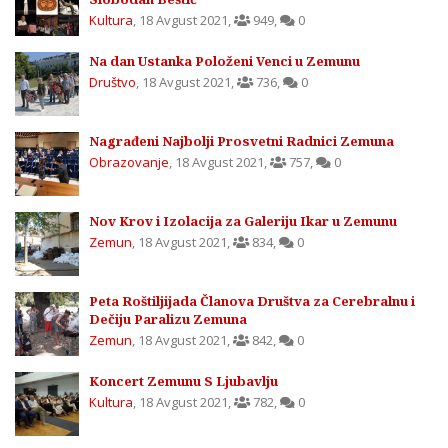
Kultura
,
18 Avgust 2021
,
949
,
0
Na dan Ustanka Položeni Venci u Zemunu
Društvo
,
18 Avgust 2021
,
736
,
0
Nagrađeni Najbolji Prosvetni Radnici Zemuna
Obrazovanje
,
18 Avgust 2021
,
757
,
0
Nov Krov i Izolacija za Galeriju Ikar u Zemunu
Zemun
,
18 Avgust 2021
,
834
,
0
Peta Roštiljijada Članova Društva za Cerebralnu i
Dečiju Paralizu Zemuna
Zemun
,
18 Avgust 2021
,
842
,
0
Koncert Zemunu S Ljubavlju
Kultura
,
18 Avgust 2021
,
782
,
0