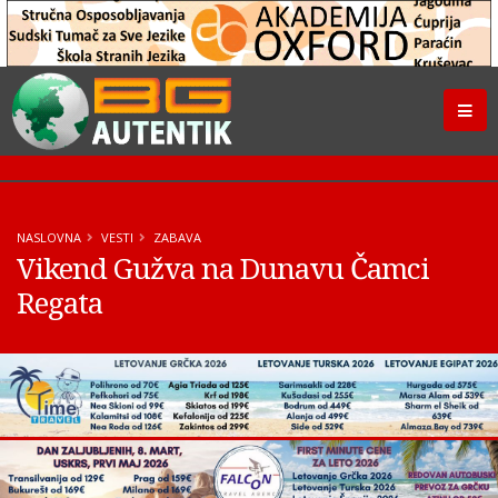
NASLOVNA
VESTI
ZABAVA
Vikend Gužva na Dunavu Čamci
Regata