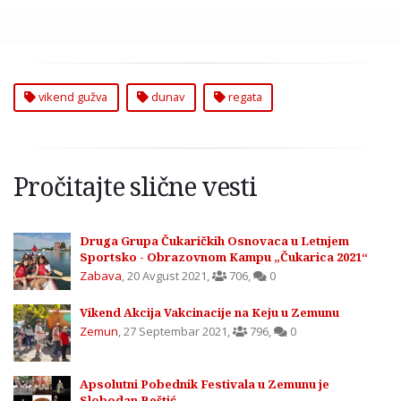
vikend gužva
dunav
regata
Pročitajte slične vesti
Druga Grupa Čukaričkih Osnovaca u Letnjem
Sportsko - Obrazovnom Kampu „Čukarica 2021“
Zabava
,
20 Avgust 2021
,
706
,
0
Vikend Akcija Vakcinacije na Keju u Zemunu
Zemun
,
27 Septembar 2021
,
796
,
0
Apsolutni Pobednik Festivala u Zemunu je
Slobodan Beštić