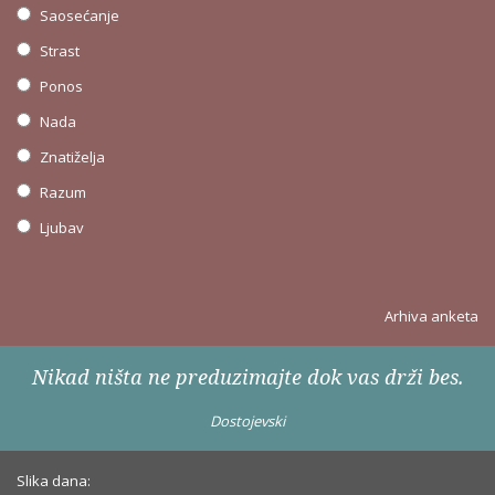
Saosećanje
Strast
Ponos
Nada
Znatiželja
Razum
Ljubav
Arhiva anketa
Nikad ništa ne preduzimajte dok vas drži bes.
Dostojevski
Slika dana: