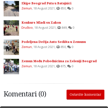
Ekipe Beograd Puta u Batajnici
Zemun
,
18 Avgust 2021
,
850
,
0
Konkurs Mladi su Zakon
Društvo
,
18 Avgust 2021
,
849
,
0
Podeljena Dečija Auto Sedišta u Zemunu
Zemun
,
18 Avgust 2021
,
850
,
0
Zemun Među Pobednicima za Zeleniji Beograd
Zemun
,
18 Avgust 2021
,
875
,
0
Komentari (0)
Ostavite komentar