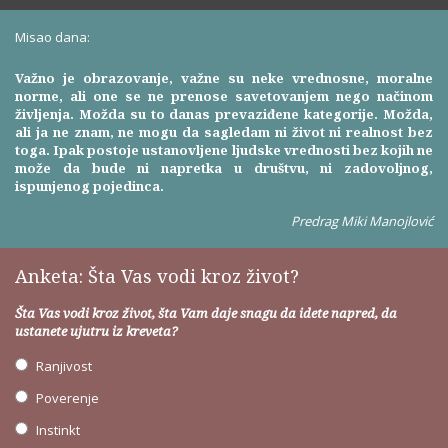
Misao dana:
Važno je obrazovanje, važne su neke vrednosne, moralne
norme, ali one se ne prenose savetovanjem nego načinom
življenja. Možda su to danas prevaziđene kategorije. Možda,
ali ja ne znam, ne mogu da sagledam ni život ni realnost bez
toga. Ipak postoje ustanovljene ljudske vrednosti bez kojih ne
može da bude ni napretka u društvu, ni zadovoljnog,
ispunjenog pojedinca.
Predrag Miki Manojlović
Anketa: Šta Vas vodi kroz život?
Šta Vas vodi kroz život, šta Vam daje snagu da idete napred, da
ustanete ujutru iz kreveta?
Ranjivost
Poverenje
Instinkt