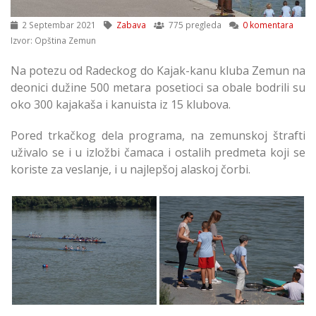
2 Septembar 2021
Zabava
775 pregleda
0 komentara
Izvor: Opština Zemun
Na potezu od Radeckog do Kajak-kanu kluba Zemun na
deonici dužine 500 metara posetioci sa obale bodrili su
oko 300 kajakaša i kanuista iz 15 klubova.
Pored trkačkog dela programa, na zemunskoj štrafti
uživalo se i u izložbi čamaca i ostalih predmeta koji se
koriste za veslanje, i u najlepšoj alaskoj čorbi.
Vikend Gužva na
Vikend Gužva na
Dunavu Čamci Regata
Dunavu Regata