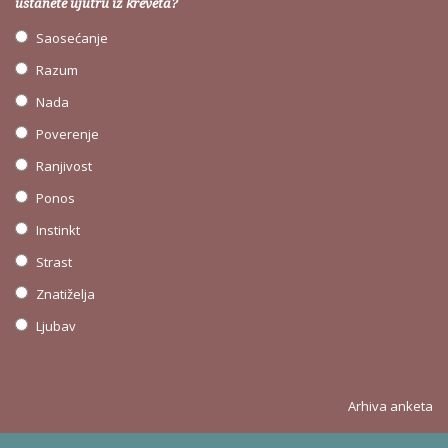
ustanete ujutru iz kreveta?
Saosećanje
Razum
Nada
Poverenje
Ranjivost
Ponos
Instinkt
Strast
Znatiželja
Ljubav
Arhiva anketa