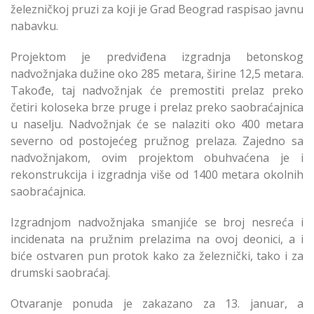
železničkoj pruzi za koji je Grad Beograd raspisao javnu
nabavku.
Projektom je predviđena izgradnja betonskog
nadvožnjaka dužine oko 285 metara, širine 12,5 metara.
Takođe, taj nadvožnjak će premostiti prelaz preko
četiri koloseka brze pruge i prelaz preko saobraćajnica
u naselju. Nadvožnjak će se nalaziti oko 400 metara
severno od postojećeg pružnog prelaza. Zajedno sa
nadvožnjakom, ovim projektom obuhvaćena je i
rekonstrukcija i izgradnja više od 1400 metara okolnih
saobraćajnica.
Izgradnjom nadvožnjaka smanjiće se broj nesreća i
incidenata na pružnim prelazima na ovoj deonici, a i
biće ostvaren pun protok kako za železnički, tako i za
drumski saobraćaj.
Otvaranje ponuda je zakazano za 13. januar, a