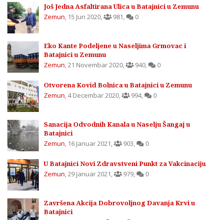
Još Jedna Asfaltirana Ulica u Batajnici u Zemunu
Zemun
,
15 Jun 2020
,
981
,
0
Eko Kante Podeljene u Naseljima Grmovac i
Batajnici u Zemunu
Zemun
,
21 Novembar 2020
,
940
,
0
Otvorena Kovid Bolnica u Batajnici u Zemunu
Zemun
,
4 Decembar 2020
,
994
,
0
Sanacija Odvodnih Kanala u Naselju Šangaj u
Batajnici
Zemun
,
16 Januar 2021
,
903
,
0
U Batajnici Novi Zdravstveni Punkt za Vakcinaciju
Zemun
,
29 Januar 2021
,
979
,
0
Završena Akcija Dobrovoljnog Davanja Krvi u
Batajnici