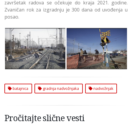
završetak radova se očekuje do kraja 2021. godine.
Zvaničan rok za izgradnju je 300 dana od uvođenja u
posao.
Gradi se Nadvožnjak u
Gradi se Nadvožnjak u
Batajnici u Zemunu -
Batajnici u Zemunu -
Izvor: Opština Zemun
Izvor: Opština Zemun
- Foto: Srbija Danas /
- Foto: Srbija Danas /
Saša DŽambić
Saša DŽambić
batajnica
gradnja nadvožnjaka
nadvožnjak
Pročitajte slične vesti