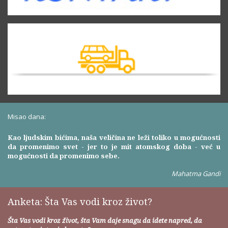
Misao dana:
Kao ljudskim bićima, naša veličina ne leži toliko u mogućnosti
da promenimo svet - jer to je mit atomskog doba - već u
mogućnosti da promenimo sebe.
Mahatma Gandi
Anketa: Šta Vas vodi kroz život?
Šta Vas vodi kroz život, šta Vam daje snagu da idete napred, da