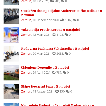
Zemun
,
10 Jun 2021
,
786
,
0
Obeležen dan Specijalne Antiterorističke Jedinice u
Zemunu
Zemun
,
18 Decembar 2020
,
1002
,
0
Vakcinacija Protiv Korone u Batajnici
Zemun
,
12 Mart 2021
,
1123
,
0
Redovi na Punktu za Vakcinaciju u Batajnici
Zemun
,
20 Mart 2021
,
2033
,
0
Uklonjene Deponije u Batajnici
Zemun
,
29 April 2021
,
787
,
0
Ekipe Beograd Puta u Batajnici
Zemun
,
18 Avgust 2021
,
850
,
0
Napreduju Radovi na Izgradnji Nadvožnjaka u