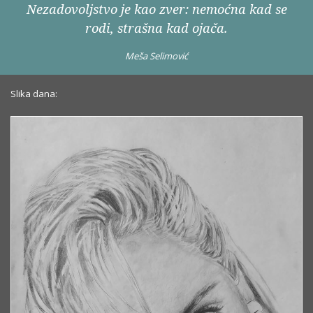
Nezadovoljstvo je kao zver: nemoćna kad se
rodi, strašna kad ojača.
Meša Selimović
Slika dana: