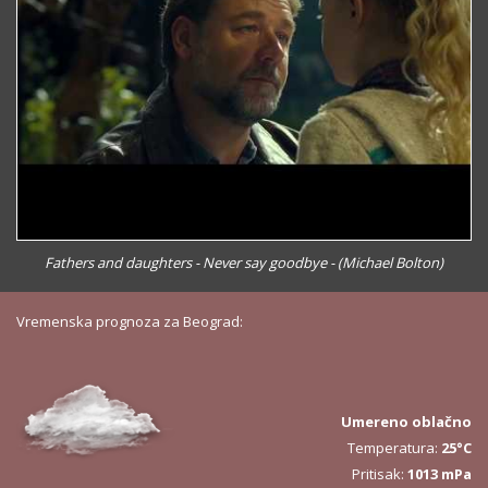
Fathers and daughters - Never say goodbye - (Michael Bolton)
Vremenska prognoza za Beograd:
Umereno oblačno
Temperatura:
25°C
Pritisak:
1013 mPa