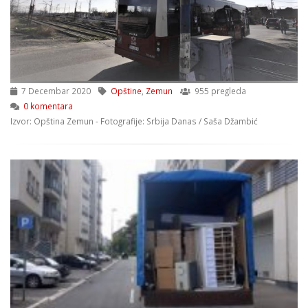
7 Decembar 2020
Opštine
,
Zemun
955 pregleda
0 komentara
Izvor: Opština Zemun - Fotografije: Srbija Danas / Saša Džambić