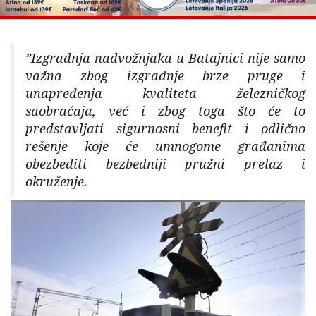
”Izgradnja nadvožnjaka u Batajnici nije samo
važna zbog izgradnje brze pruge i
unapređenja kvaliteta železničkog
saobraćaja, već i zbog toga što će to
predstavljati sigurnosni benefit i odlično
rešenje koje će umnogome građanima
obezbediti bezbedniji pružni prelaz i
okruženje.