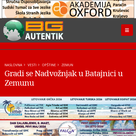
NASLOVNA
VESTI
OPŠTINE
ZEMUN
Gradi se Nadvožnjak u Batajnici u
Zemunu