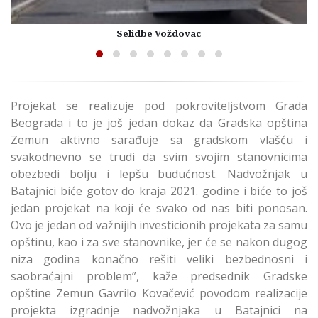
Selidbe Voždovac
Projekat se realizuje pod pokroviteljstvom Grada
Beograda i to je još jedan dokaz da Gradska opština
Zemun aktivno sarađuje sa gradskom vlašću i
svakodnevno se trudi da svim svojim stanovnicima
obezbedi bolju i lepšu budućnost. Nadvožnjak u
Batajnici biće gotov do kraja 2021. godine i biće to još
jedan projekat na koji će svako od nas biti ponosan.
Ovo je jedan od važnijih investicionih projekata za samu
opštinu, kao i za sve stanovnike, jer će se nakon dugog
niza godina konačno rešiti veliki bezbednosni i
saobraćajni problem”, kaže predsednik Gradske
opštine Zemun Gavrilo Kovačević povodom realizacije
projekta izgradnje nadvožnjaka u Batajnici na