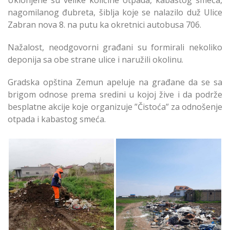
nagomilanog đubreta, šiblja koje se nalazilo duž Ulice
Zabran nova 8. na putu ka okretnici autobusa 706.
Nažalost, neodgovorni građani su formirali nekoliko
deponija sa obe strane ulice i naružili okolinu.
Gradska opština Zemun apeluje na građane da se sa
brigom odnose prema sredini u kojoj žive i da podrže
besplatne akcije koje organizuje ”Čistoća” za odnošenje
otpada i kabastog smeća.
Uklonjene Deponije u
Uklonjene Deponije u
Batajnici
Batajnici