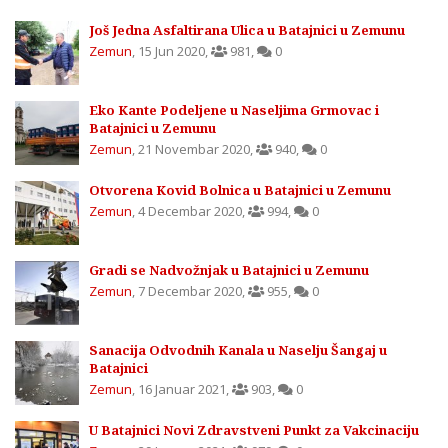
Još Jedna Asfaltirana Ulica u Batajnici u Zemunu
Zemun
,
15 Jun 2020
,
981
,
0
Eko Kante Podeljene u Naseljima Grmovac i
Batajnici u Zemunu
Zemun
,
21 Novembar 2020
,
940
,
0
Otvorena Kovid Bolnica u Batajnici u Zemunu
Zemun
,
4 Decembar 2020
,
994
,
0
Gradi se Nadvožnjak u Batajnici u Zemunu
Zemun
,
7 Decembar 2020
,
955
,
0
Sanacija Odvodnih Kanala u Naselju Šangaj u
Batajnici
Zemun
,
16 Januar 2021
,
903
,
0
U Batajnici Novi Zdravstveni Punkt za Vakcinaciju