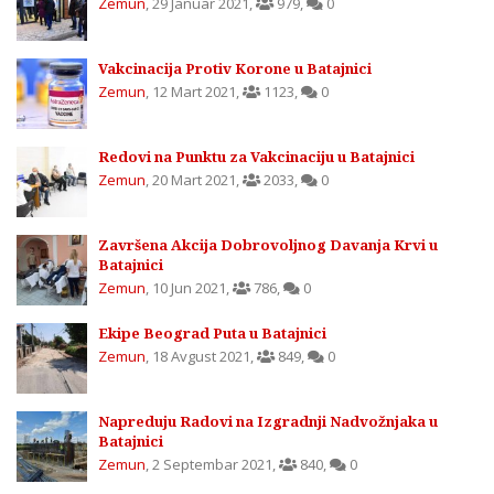
Zemun
,
29 Januar 2021
,
979
,
0
Vakcinacija Protiv Korone u Batajnici
Zemun
,
12 Mart 2021
,
1123
,
0
Redovi na Punktu za Vakcinaciju u Batajnici
Zemun
,
20 Mart 2021
,
2033
,
0
Završena Akcija Dobrovoljnog Davanja Krvi u
Batajnici
Zemun
,
10 Jun 2021
,
786
,
0
Ekipe Beograd Puta u Batajnici
Zemun
,
18 Avgust 2021
,
849
,
0
Napreduju Radovi na Izgradnji Nadvožnjaka u
Batajnici
Zemun
,
2 Septembar 2021
,
840
,
0