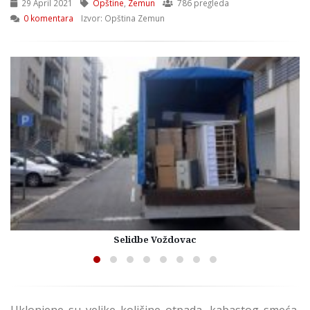
29 April 2021
Opštine
,
Zemun
786 pregleda
0 komentara
Izvor: Opština Zemun
Selidbe Voždovac
Uklonjene su velike količine otpada, kabastog smeća,