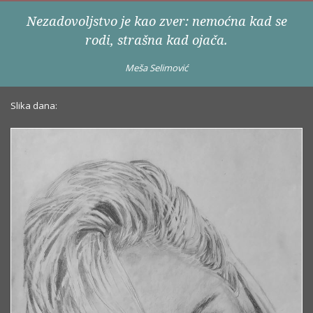
Nezadovoljstvo je kao zver: nemoćna kad se
rodi, strašna kad ojača.
Meša Selimović
Slika dana: