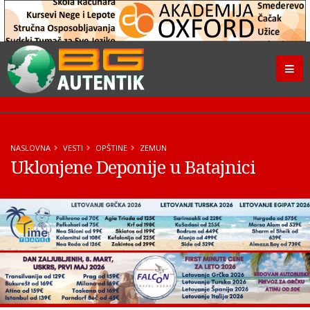
NASLOVNA
VESTI
OPŠTINE
ZEMUN
Uklonjene Deponije u Batajnici