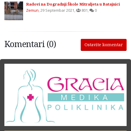
Radovi na Dogradnji Škole Mitraljeta u Batajnici
Zemun
,
29 Septembar 2021
,
801
,
0
Komentari (0)
Ostavite komentar