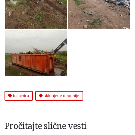
Uklonjene Deponije u
Batajnici
batajnica
uklonjene deponije
Pročitajte slične vesti