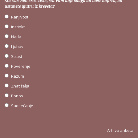
Šta Vas vodi kroz život, šta Vam daje snagu da idete napred, da
ustanete ujutru iz kreveta?
Ranjivost
Instinkt
Nada
Ljubav
Strast
Poverenje
Razum
Znatiželja
Ponos
Saosećanje
Arhiva anketa