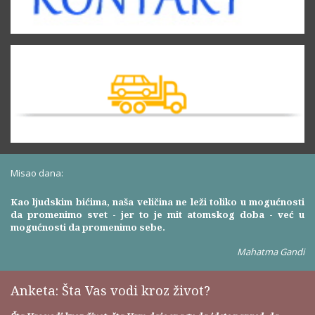
Misao dana:
Kao ljudskim bićima, naša veličina ne leži toliko u mogućnosti
da promenimo svet - jer to je mit atomskog doba - već u
mogućnosti da promenimo sebe.
Mahatma Gandi
Anketa: Šta Vas vodi kroz život?