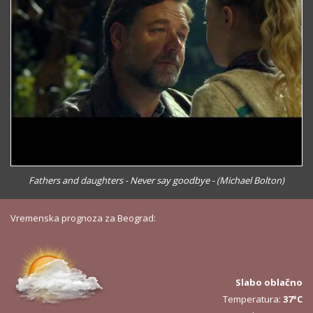
Fathers and daughters - Never say goodbye - (Michael Bolton)
Vremenska prognoza za Beograd:
Slabo oblačno
Temperatura:
37°C