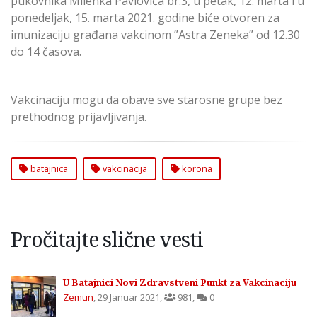
pukovnika Milenka Pavlovića br.3, u petak, 12. marta i u
ponedeljak, 15. marta 2021. godine biće otvoren za
imunizaciju građana vakcinom ”Astra Zeneka” od 12.30
do 14 časova.
Vakcinaciju mogu da obave sve starosne grupe bez
prethodnog prijavljivanja.
batajnica
vakcinacija
korona
Pročitajte slične vesti
U Batajnici Novi Zdravstveni Punkt za Vakcinaciju
Zemun
,
29 Januar 2021
,
981
,
0