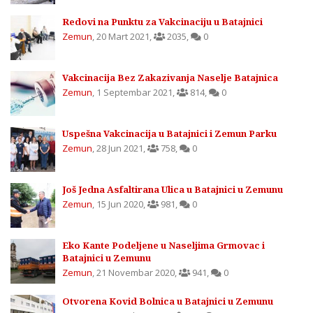
Redovi na Punktu za Vakcinaciju u Batajnici
Zemun
,
20 Mart 2021
,
2035
,
0
Vakcinacija Bez Zakazivanja Naselje Batajnica
Zemun
,
1 Septembar 2021
,
814
,
0
Uspešna Vakcinacija u Batajnici i Zemun Parku
Zemun
,
28 Jun 2021
,
758
,
0
Još Jedna Asfaltirana Ulica u Batajnici u Zemunu
Zemun
,
15 Jun 2020
,
981
,
0
Eko Kante Podeljene u Naseljima Grmovac i
Batajnici u Zemunu
Zemun
,
21 Novembar 2020
,
941
,
0
Otvorena Kovid Bolnica u Batajnici u Zemunu