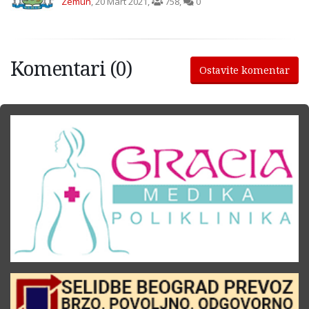
Zemun
,
20 Mart 2021
,
758
,
0
Komentari (0)
Ostavite komentar