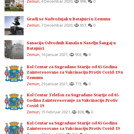
Zemun
,
4 Decembar 2020
,
996
,
0
Gradi se Nadvožnjak u Batajnici u Zemunu
Zemun
,
7 Decembar 2020
,
957
,
0
Sanacija Odvodnih Kanala u Naselju Šangaj u
Batajnici
Zemun
,
16 Januar 2021
,
903
,
0
Kol Centar za Sugrađane Starije od 65 Godina
Zainteresovane za Vakcinaciju Protiv Covid-19 u
Zemunu
Zemun
,
29 Januar 2021
,
773
,
0
Kol Centar Telefon za Sugrađane Starije od 65
Godina Zainteresovanje za Vakcinaciju Protiv
Covid-19
Zemun
,
15 Februar 2021
,
838
,
0
Kol Centar sa Sugrađane Starije od 65 Godina
Zainteresovane za Vakcinaciju Protiv Covid-19