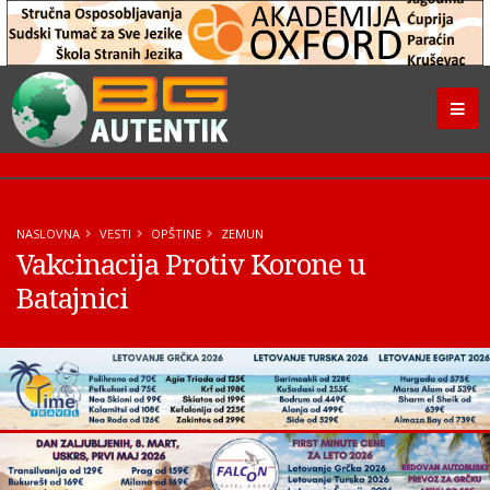
NASLOVNA
VESTI
OPŠTINE
ZEMUN
Vakcinacija Protiv Korone u
Batajnici