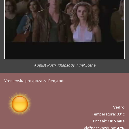
August Rush, Rhapsody, Final Scene
Vremenska prognoza za Beograd:
Vedro
Temperatura:
33°C
Pritisak:
1015 mPa
Vlažnost vazduha:
42%