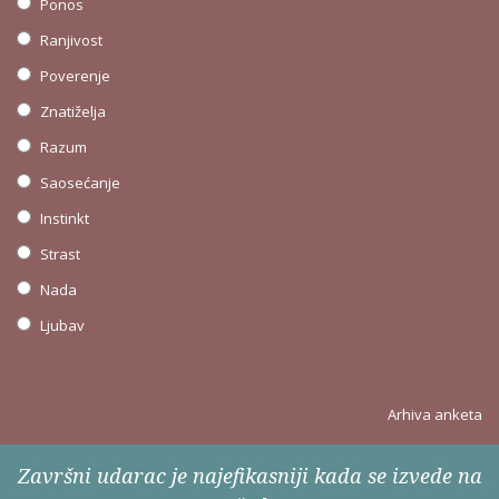
Ponos
Ranjivost
Poverenje
Znatiželja
Razum
Saosećanje
Instinkt
Strast
Nada
Ljubav
Arhiva anketa
Završni udarac je najefikasniji kada se izvede na