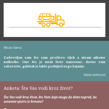
Misao dana:
Zadovoljan sam što sam proživeo vijek a nisam nikome
naškodio. Ono što je meni štete naneseno, davno sam
zaboravio, gubitak je lakše podnijeti nego kajanje.
Meša Selimović
Anketa: Šta Vas vodi kroz život?
Šta Vas vodi kroz život, šta Vam daje snagu da idete napred, da
ustanete ujutru iz kreveta?