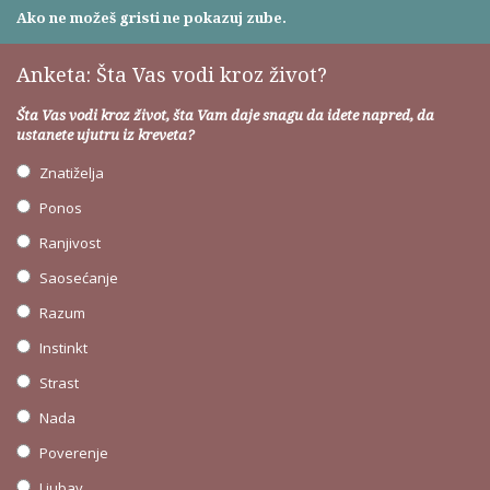
Ako ne možeš gristi ne pokazuj zube.
Anketa: Šta Vas vodi kroz život?
Šta Vas vodi kroz život, šta Vam daje snagu da idete napred, da
ustanete ujutru iz kreveta?
Znatiželja
Ponos
Ranjivost
Saosećanje
Razum
Instinkt
Strast
Nada
Poverenje
Ljubav