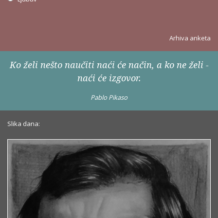
Arhiva anketa
Ko želi nešto naučiti naći će način, a ko ne želi -
naći će izgovor.
Pablo Pikaso
Slika dana: