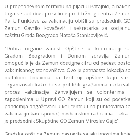
U prepodnevnom terminu na pijaci u Batajnici, a nakon
toga se autobus preselio ispred tržnog centra Zemun
Park. Punktove za vakcinaciju obišli su predsednik GO
Zemun Gavrilo Kovačević i sekretarka za socijalnu
zaštitu Grada Beograda Nataša Stanisavljević.
”Dobra organizovanost Opštine u koordinaciji sa
Gradom Beogradom i Domom zdravlja Zemun
omogućila je da Zemun dostigne cifru od pedest posto
vakcinisanog stanovništva. Ovo je petnaesta lokacija sa
mobilnim timovima na teritoriji opštine koju smo
organizovali kako bi se približili građanima i olakšali
proces vakcinacije. Zahvaljujem se volonterima i
zaposlenima u Upravi GO Zemun koji su od početka
pandemija angažovani u kol centru i na punktovima za
vakcinaciju kao ispomoć medicinskim radnicima”, rekao
je predsednik Skupštine GO Zemun Miroslav Gajić”.
Gradska opština Zemun nastavlja sa aktivnostima koje