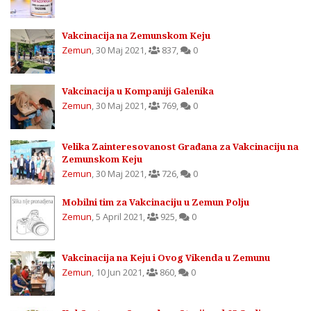
Vakcinacija na Zemunskom Keju
Zemun
,
30 Maj 2021
,
837
,
0
Vakcinacija u Kompaniji Galenika
Zemun
,
30 Maj 2021
,
769
,
0
Velika Zainteresovanost Građana za Vakcinaciju na
Zemunskom Keju
Zemun
,
30 Maj 2021
,
726
,
0
Mobilni tim za Vakcinaciju u Zemun Polju
Zemun
,
5 April 2021
,
925
,
0
Vakcinacija na Keju i Ovog Vikenda u Zemunu
Zemun
,
10 Jun 2021
,
860
,
0