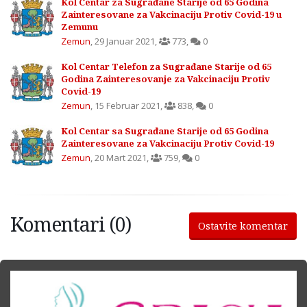
Kol Centar za Sugrađane Starije od 65 Godina
Zainteresovane za Vakcinaciju Protiv Covid-19 u
Zemunu
Zemun
,
29 Januar 2021
,
773
,
0
Kol Centar Telefon za Sugrađane Starije od 65
Godina Zainteresovanje za Vakcinaciju Protiv
Covid-19
Zemun
,
15 Februar 2021
,
838
,
0
Kol Centar sa Sugrađane Starije od 65 Godina
Zainteresovane za Vakcinaciju Protiv Covid-19
Zemun
,
20 Mart 2021
,
759
,
0
Komentari (0)
Ostavite komentar