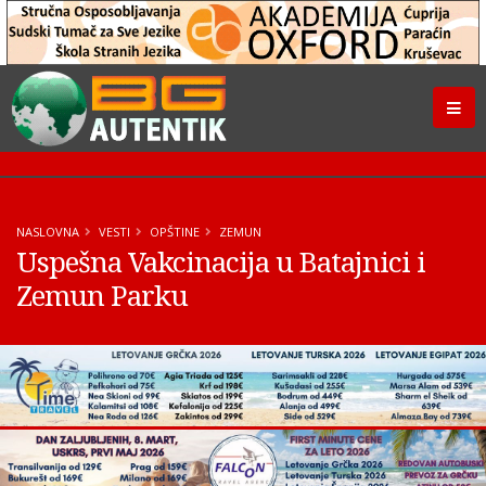
NASLOVNA
VESTI
OPŠTINE
ZEMUN
Uspešna Vakcinacija u Batajnici i
Zemun Parku