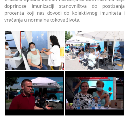
doprinose imunizaciji stanovništva do postizanja
procenta koji nas dovodi do kolektivnog imuniteta i
vraćanja u normalne tokove života.
Uspešna Vakcinacija u
Vakcinacija u Batajnici
Batajnici i Zemun
i Zemun Parku
Parku
Uspešna Vakcinacija u
Uspešna Vakcinacija u
Batajnici i Zemun
Batajnici i Zemun
Parku
Parku