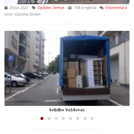
28 Jun 2021
Opštine
,
Zemun
758 pregleda
0 komentara
Izvor: Opština Zemun
Selidbe Voždovac