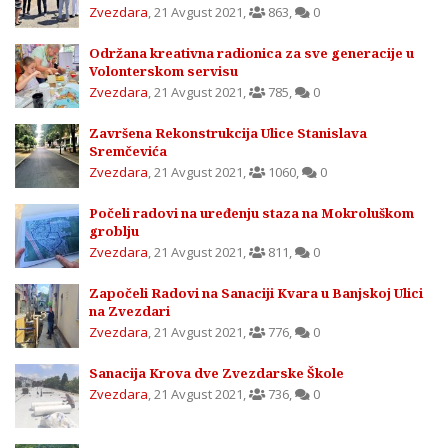
Zvezdara
,
21 Avgust 2021
,
863
,
0
Održana kreativna radionica za sve generacije u
Volonterskom servisu
Zvezdara
,
21 Avgust 2021
,
785
,
0
Završena Rekonstrukcija Ulice Stanislava
Sremčevića
Zvezdara
,
21 Avgust 2021
,
1060
,
0
Počeli radovi na uređenju staza na Mokroluškom
groblju
Zvezdara
,
21 Avgust 2021
,
811
,
0
Započeli Radovi na Sanaciji Kvara u Banjskoj Ulici
na Zvezdari
Zvezdara
,
21 Avgust 2021
,
776
,
0
Sanacija Krova dve Zvezdarske Škole
Zvezdara
,
21 Avgust 2021
,
736
,
0