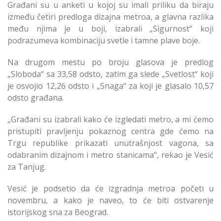
Građani su u anketi u kojoj su imali priliku da biraju
između četiri predloga dizajna metroa, a glavna razlika
među njima je u boji, izabrali „Sigurnost“ koji
podrazumeva kombinaciju svetle i tamne plave boje.
Na drugom mestu po broju glasova je predlog
„Sloboda“ sa 33,58 odsto, zatim ga slede „Svetlost“ koji
je osvojio 12,26 odsto i „Snaga“ za koji je glasalo 10,57
odsto građana.
„Građani su izabrali kako će izgledati metro, a mi ćemo
pristupiti pravljenju pokaznog centra gde ćemo na
Trgu republike prikazati unutrašnjost vagona, sa
odabranim dizajnom i metro stanicama“, rekao je Vesić
za Tanjug.
Vesić je podsetio da će izgradnja metroa početi u
novembru, a kako je naveo, to će biti ostvarenje
istorijskog sna za Beograd.