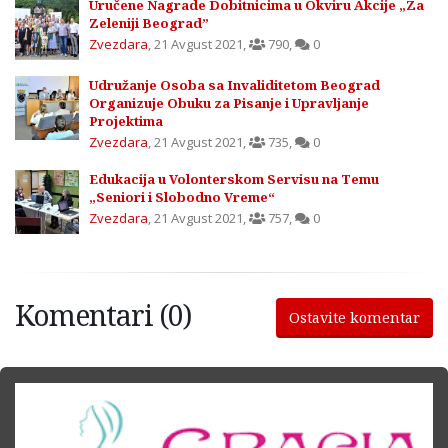
Uručene Nagrade Dobitnicima u Okviru Akcije „Za
Zeleniji Beograd”
Zvezdara
,
21 Avgust 2021
,
790
,
0
Udružanje Osoba sa Invaliditetom Beograd
Organizuje Obuku za Pisanje i Upravljanje
Projektima
Zvezdara
,
21 Avgust 2021
,
735
,
0
Edukacija u Volonterskom Servisu na Temu
„Seniori i Slobodno Vreme“
Zvezdara
,
21 Avgust 2021
,
757
,
0
Komentari (0)
Ostavite komentar