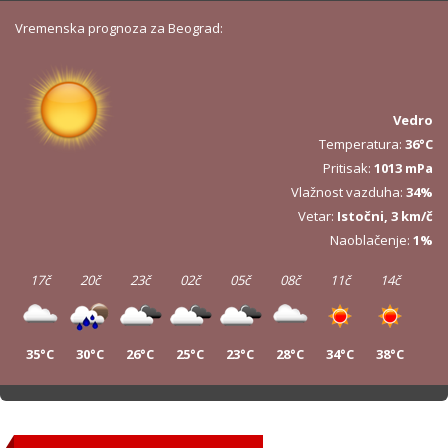
Vremenska prognoza za Beograd:
Vedro
Temperatura:
36°C
Pritisak:
1013 mPa
Vlažnost vazduha:
34%
Vetar:
Istočni, 3 km/č
Naoblačenje:
1%
17č
20č
23č
02č
05č
08č
11č
14č
35°C
30°C
26°C
25°C
23°C
28°C
34°C
38°C
17č
20č
23č
02č
05č
08č
11č
14č