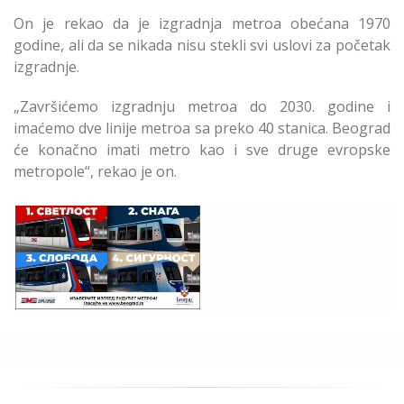
On je rekao da je izgradnja metroa obećana 1970
godine, ali da se nikada nisu stekli svi uslovi za početak
izgradnje.
„Završićemo izgradnju metroa do 2030. godine i
imaćemo dve linije metroa sa preko 40 stanica. Beograd
će konačno imati metro kao i sve druge evropske
metropole“, rekao je on.
Za Dizajn Budućeg
Metroa Najviše
Glasova Beograđana
Dobio Predlog
„Sigurnost”