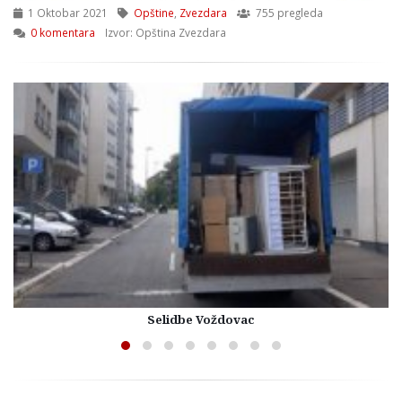
1 Oktobar 2021
Opštine
,
Zvezdara
755 pregleda
0 komentara
Izvor: Opština Zvezdara
Selidbe Voždovac