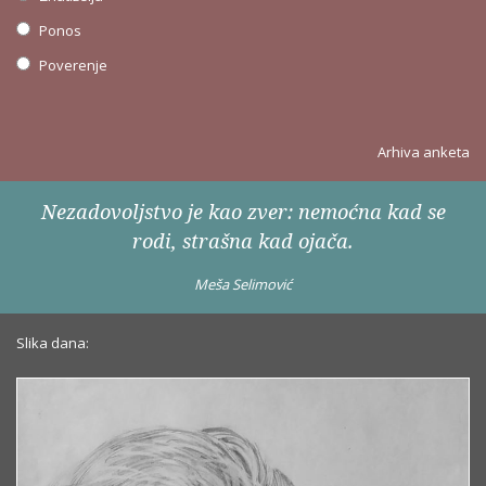
Ponos
Poverenje
Arhiva anketa
Nezadovoljstvo je kao zver: nemoćna kad se
rodi, strašna kad ojača.
Meša Selimović
Slika dana: