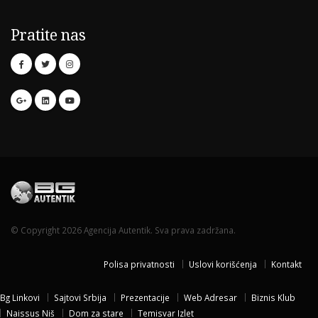
Pratite nas
© Copyright 2026 Agencija Autentik. Sva prava zadržana.
Polisa privatnosti
Uslovi korišćenja
Kontakt
Bg Linkovi
Sajtovi Srbija
Prezentacije
Web Adresar
Biznis Klub
Naissus Niš
Dom za stare
Temisvar Izlet