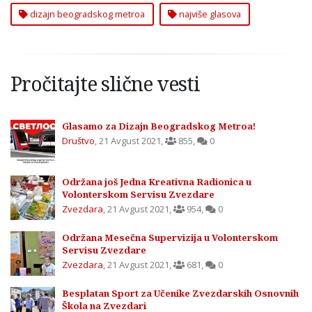
dizajn beogradskog metroa
najviše glasova
Pročitajte slične vesti
Glasamo za Dizajn Beogradskog Metroa!
Društvo
,
21 Avgust 2021
,
855
,
0
Održana još Jedna Kreativna Radionica u
Volonterskom Servisu Zvezdare
Zvezdara
,
21 Avgust 2021
,
954
,
0
Održana Mesečna Supervizija u Volonterskom
Servisu Zvezdare
Zvezdara
,
21 Avgust 2021
,
681
,
0
Besplatan Sport za Učenike Zvezdarskih Osnovnih
Škola na Zvezdari