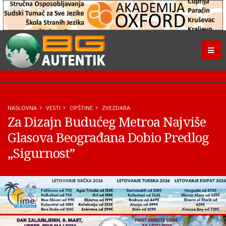
NASLOVNA
VESTI
OPŠTINE
ZVEZDARA
Za Dizajn Budućeg Metroa Najviše
Glasova Beograđana Dobio Predlog
„Sigurnost”