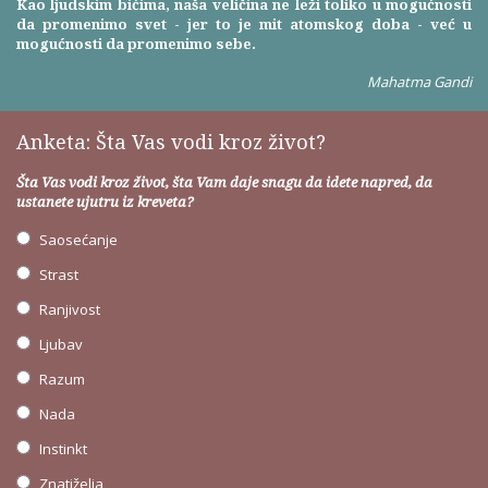
Kao ljudskim bićima, naša veličina ne leži toliko u mogućnosti
da promenimo svet - jer to je mit atomskog doba - već u
mogućnosti da promenimo sebe.
Mahatma Gandi
Anketa: Šta Vas vodi kroz život?
Šta Vas vodi kroz život, šta Vam daje snagu da idete napred, da
ustanete ujutru iz kreveta?
Saosećanje
Strast
Ranjivost
Ljubav
Razum
Nada
Instinkt
Znatiželja