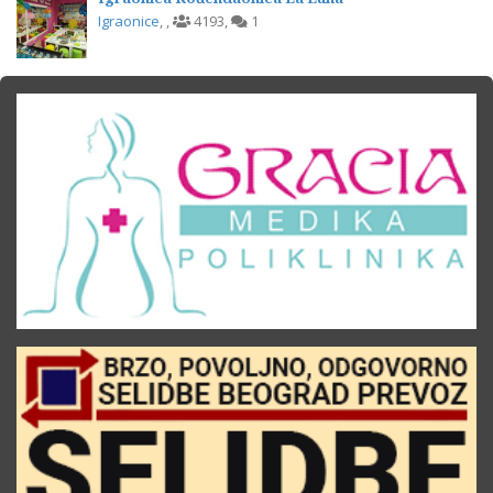
Igraonice
,
,
4193
,
1