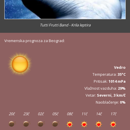
Tutti Frutti Band - Krila leptira
Vremenska prognoza za Beograd:
Vedro
Temperatura:
35°C
Pritisak:
1014 mPa
Vlažnost vazduha:
29%
Vetar:
Severni, 3 km/č
Naoblačenje:
0%
20č
23č
02č
05č
08č
11č
14č
17č