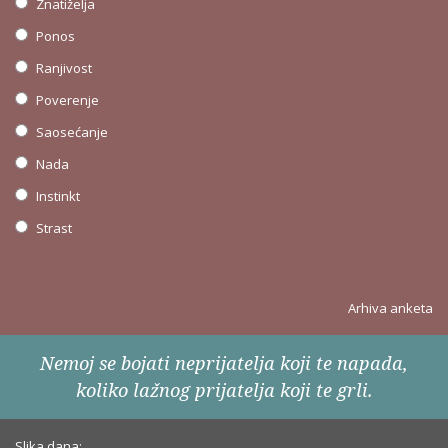
Znatiželja
Ponos
Ranjivost
Poverenje
Saosećanje
Nada
Instinkt
Strast
Arhiva anketa
Nemoj se bojati neprijatelja koji te napada,
koliko lažnog prijatelja koji te grli.
Slika dana: