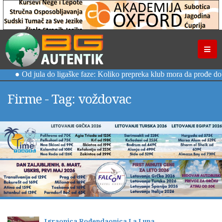
Firme - Tag: voždovac
Igraonica Rođendaonica La Luna