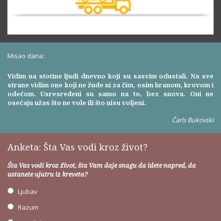
Misao dana:
Vidim na stotine ljudi dnevno koji su sasvim odustali. Na sve
strane vidim one koji ne žude ni za čim, osim hranom, krovom i
odećom. Usresređeni su samo na to, bez snova. Oni ne
osećaju užas što ne vole ili što nisu voljeni.
Čarls Bukovski
Anketa: Šta Vas vodi kroz život?
Šta Vas vodi kroz život, šta Vam daje snagu da idete napred, da
ustanete ujutru iz kreveta?
Ljubav
Razum