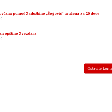
včana pomoć Zadužbine „Šegović“ uručena za 20 dece
0
n opštine Zvezdara
0
Ostavite kom