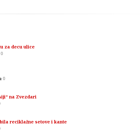
tu za decu ulice
0
0
iji“ na Zvezdari
0
ila reciklažne setove i kante
0