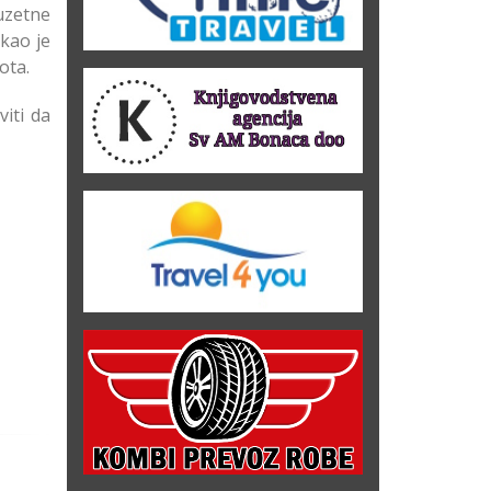
uzetne
ekao je
ota.
viti da