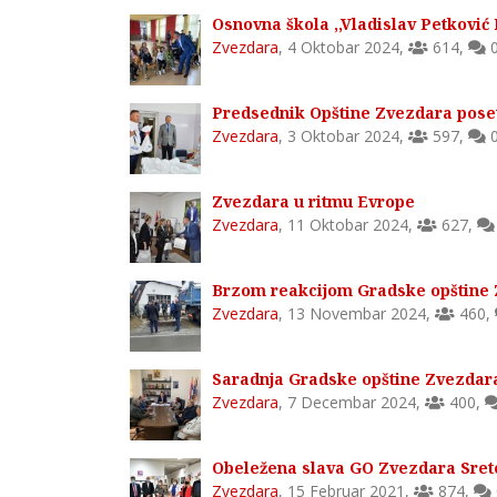
Osnovna škola ,,Vladislav Petković 
Zvezdara
,
4 Oktobar 2024
,
614
,
Predsednik Opštine Zvezdara pose
Zvezdara
,
3 Oktobar 2024
,
597
,
Zvezdara u ritmu Evrope
Zvezdara
,
11 Oktobar 2024
,
627
,
Brzom reakcijom Gradske opštine Z
Zvezdara
,
13 Novembar 2024
,
460
,
Saradnja Gradske opštine Zvezdar
Zvezdara
,
7 Decembar 2024
,
400
,
Obeležena slava GO Zvezdara Sret
Zvezdara
,
15 Februar 2021
,
874
,