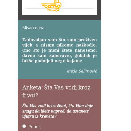
Misao dana:
Zadovoljan sam što sam proživeo
vijek a nisam nikome naškodio.
Ono što je meni štete naneseno,
davno sam zaboravio, gubitak je
lakše podnijeti nego kajanje.
Meša Selimović
Anketa: Šta Vas vodi kroz
život?
Šta Vas vodi kroz život, šta Vam daje
snagu da idete napred, da ustanete
ujutru iz kreveta?
Ponos