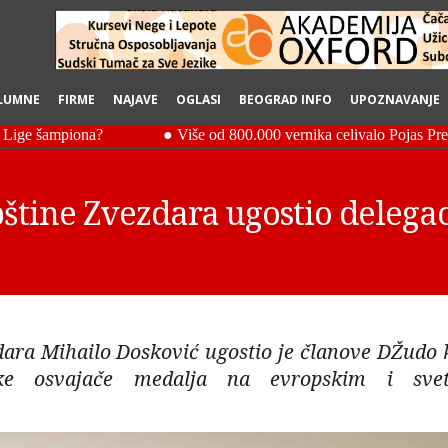
LUMNE
FIRME
NAJAVE
OGLASI
BEOGRAD INFO
UPOZNAVANJE
štine Zvezdara ugostio delega
ara Mihailo Dosković ugostio je članove DŽudo 
ruke osvajače medalja na evropskim i sve