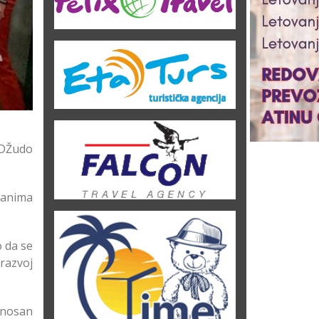
 DŽudo
manima
o da se
 razvoj
Ponosan