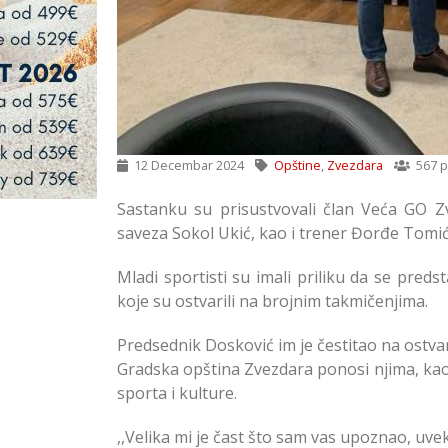
12 Decembar 2024
Opštine
,
Zvezdara
567 p
Sastanku su prisustvovali član Veća GO Z
saveza Sokol Ukić, kao i trener Đorđe Tomić
Mladi sportisti su imali priliku da se pre
koje su ostvarili na brojnim takmičenjima.
Predsednik Dosković im je čestitao na ostvar
Gradska opština Zvezdara ponosi njima, kao 
sporta i kulture.
,,Velika mi je čast što sam vas upoznao, uve