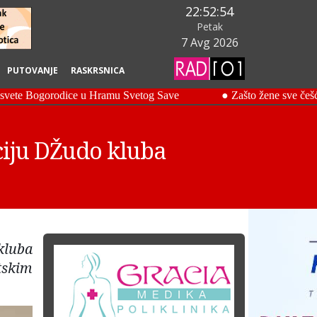
22:52:55
Petak
7 Avg 2026
PUTOVANJE
RASKRSNICA
ciju DŽudo kluba
kluba
tskim