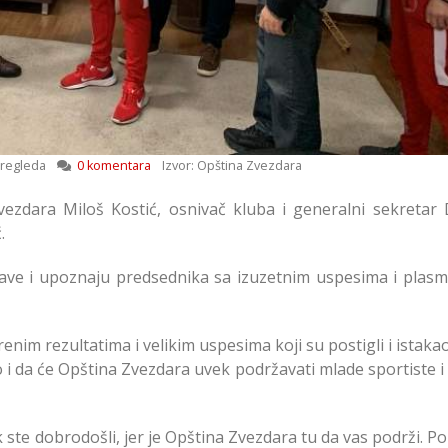
regleda
0 komentara
Izvor: Opština Zvezdara
vezdara Miloš Kostić, osnivač kluba i generalni sekretar
.
dstave i upoznaju predsednika sa izuzetnim uspesima i plas
enim rezultatima i velikim uspesima koji su postigli i istaka
i da će Opština Zvezdara uvek podržavati mlade sportiste i
k ste dobrodošli, jer je Opština Zvezdara tu da vas podrži. 