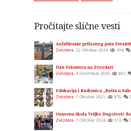
Pročitajte slične vesti
Asfaltiranje prilaznog puta Svratiš
Zvezdara
,
22 Oktobar 2024
,
434
,
Dan Volontera na Zvezdari
Zvezdara
,
4 Decembar 2020
,
867
,
Edukacija i Radionica „Bašta u Saks
Zvezdara
,
1 Oktobar 2021
,
876
,
Osnovna škola Veljko Dugošević dob
Zvezdara
,
1 Oktobar 2024
,
513
,