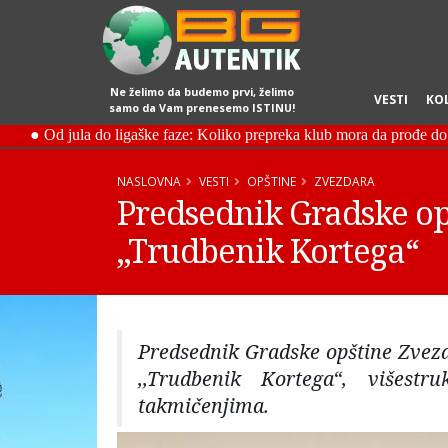
Ne želimo da budemo prvi, želimo
VESTI
KO
samo da Vam prenesemo ISTINU!
NASLOVNA
VESTI
OPŠTINE
ZVEZDARA
Predsednik Gradske op
,,Trudbenik Kortega“
Predsednik Gradske opštine Zvezd
,,Trudbenik Kortega“, višest
takmičenjima.