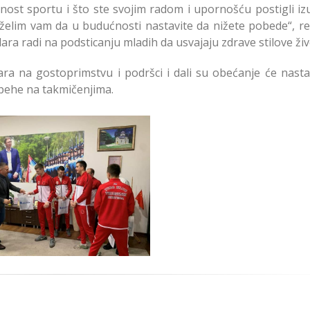
ost sportu i što ste svojim radom i upornošću postigli iz
i želim vam da u budućnosti nastavite da nižete pobede“, r
ra radi na podsticanju mladih da usvajaju zdrave stilove živ
ara na gostoprimstvu i podršci i dali su obećanje će nasta
spehe na takmičenjima.
sednik Zvezdare ugostio
legaciju DŽudo kluba
Trudbenik Kortega