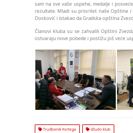
sam na sve vaše uspehe, medalje i posvećen
rezultate. Mladi su prioritet naše Opštine 
Dosković i istakao da Gradska opština Zvezda
Članovi kluba su se zahvalili Opštini Zvezd
ostvaraju nove pobede i postižu još veće u
Predsednik opštine Zvezdara
Pred
ugostio delegaciju DŽudo
de
kluba Trudbenik Kortega
Trudbenik Kortega
džudo klub