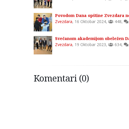
Povodom Dana opštine Zvezdara no
Zvezdara
,
16 Oktobar 2024
,
448
,
Svečanom akademijom obeležen Da
Zvezdara
,
19 Oktobar 2023
,
634
,
Komentari (0)