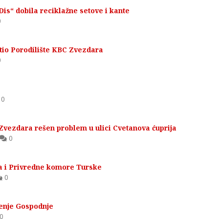
Dis“ dobila reciklažne setove i kante
0
tio Porodilište KBC Zvezdara
0
0
vezdara rešen problem u ulici Cvetanova ćuprija
0
a i Privredne komore Turske
0
enje Gospodnje
0