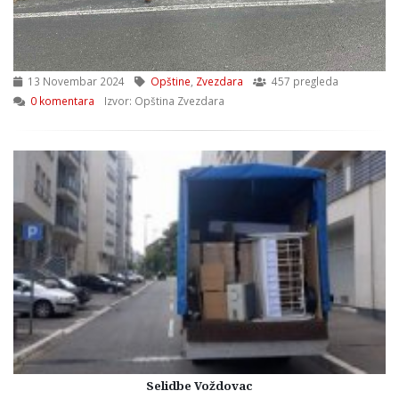
13 Novembar 2024
Opštine
,
Zvezdara
457 pregleda
0 komentara
Izvor: Opština Zvezdara
Selidbe Voždovac