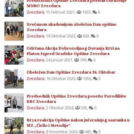
Predstavnici Opštine Zvezdara posetili Udruženje
MNRO Zvezdara
Zvezdara
,
15 Februar 2021
,
1033
,
0
Svečanom akademijom obeležen Dan opštine
Zvezdara
Zvezdara
,
19 Oktobar 2023
,
632
,
0
Održana Akcija Dobrovoljnog Davanja Krvi na
Platou Ispred Gradske Opštine Zvezdara
Zvezdara
,
24 Januar 2021
,
799
,
0
Obeležen Dan Opštine Zvezdara 16. Oktobar
Zvezdara
,
16 Oktobar 2020
,
1056
,
0
Predsednik Opštine Zvezdara posetio Porodilište
KBC Zvezdara
Zvezdara
,
3 Oktobar 2024
,
595
,
0
Brza reakcija Opštine nakon jučerašnjeg sastanka u
MZ „Ćirilo i Metodije”
Zvezdara
,
8 Novembar 2024
,
485
,
0