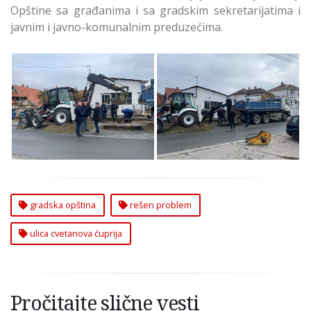
Opštine sa građanima i sa gradskim sekretarijatima i
javnim i javno-komunalnim preduzećima.
Rešen problem u ulici
Rešen problem u ulici
Cvetanova ćuprija
Cvetanova ćuprija
Zvezdara
gradska opština
rešen problem
ulica cvetanova ćuprija
Pročitajte slične vesti