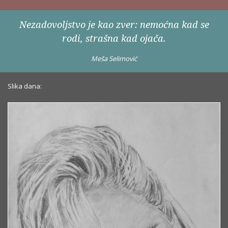
Nezadovoljstvo je kao zver: nemoćna kad se
rodi, strašna kad ojača.
Meša Selimović
Slika dana: