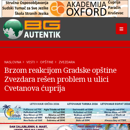
NASLOVNA
VESTI
OPŠTINE
ZVEZDARA
Brzom reakcijom Gradske opštine
Zvezdara rešen problem u ulici
Cvetanova ćuprija