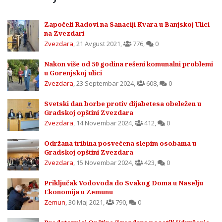
Započeli Radovi na Sanaciji Kvara u Banjskoj Ulici
na Zvezdari
Zvezdara
,
21 Avgust 2021
,
776
,
0
Nakon više od 50 godina rešeni komunalni problemi
u Gorenjskoj ulici
Zvezdara
,
23 Septembar 2024
,
608
,
0
Svetski dan borbe protiv dijabetesa obeležen u
Gradskoj opštini Zvezdara
Zvezdara
,
14 Novembar 2024
,
412
,
0
Održana tribina posvećena slepim osobama u
Gradskoj opštini Zvezdara
Zvezdara
,
15 Novembar 2024
,
423
,
0
Priključak Vodovoda do Svakog Doma u Naselju
Ekonomija u Zemunu
Zemun
,
30 Maj 2021
,
790
,
0