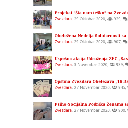
Projekat “Šta nam teško” na Zvezd
Zvezdara
,
29 Oktobar 2020
,
929
,
Obeležena Nedelja Solidarnosti sa
Zvezdara
,
29 Oktobar 2020
,
907
,
Uspešna akcija Udruženja ZEC „Sa
Zvezdara
,
3 Novembar 2020
,
939
,
Opština Zvezdara Obeležava „16 D
Zvezdara
,
27 Novembar 2020
,
945
,
Psiho-Socijalna Podrška Ženama sa
Zvezdara
,
27 Novembar 2020
,
900
,