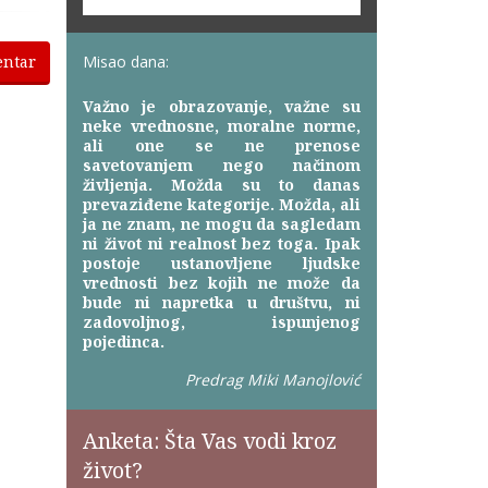
entar
Misao dana:
Važno je obrazovanje, važne su
neke vrednosne, moralne norme,
ali one se ne prenose
savetovanjem nego načinom
življenja. Možda su to danas
prevaziđene kategorije. Možda, ali
ja ne znam, ne mogu da sagledam
ni život ni realnost bez toga. Ipak
postoje ustanovljene ljudske
vrednosti bez kojih ne može da
bude ni napretka u društvu, ni
zadovoljnog, ispunjenog
pojedinca.
Predrag Miki Manojlović
Anketa: Šta Vas vodi kroz
život?