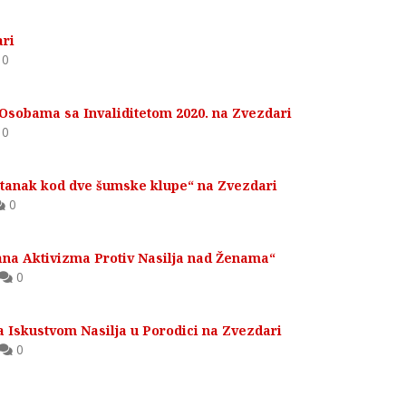
ari
0
 Osobama sa Invaliditetom 2020. na Zvezdari
0
stanak kod dve šumske klupe“ na Zvezdari
0
ana Aktivizma Protiv Nasilja nad Ženama“
0
 Iskustvom Nasilja u Porodici na Zvezdari
0