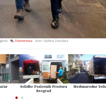
gleda
0 komentara
Izvor: Opština Zvezdara
račar
Selidbe Poslovnih Prostora
Međunarodne Seli
Beograd