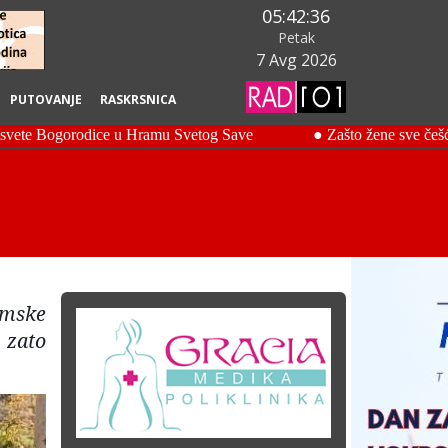
05:42:37
Petak
7 Avg 2026
PUTOVANJE
RASKRSNICA
omske
 zato