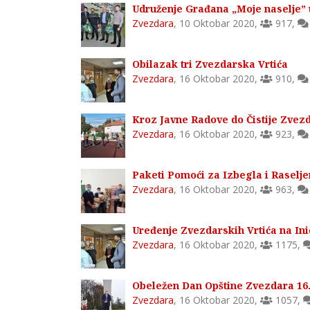
Udruženje Građana „Moje naselje” 
Zvezdara
,
10 Oktobar 2020
,
917
,
Obilazak tri Zvezdarska Vrtića
Zvezdara
,
16 Oktobar 2020
,
910
,
Kroz Javne Radove do Čistije Zvez
Zvezdara
,
16 Oktobar 2020
,
923
,
Paketi Pomoći za Izbegla i Raselj
Zvezdara
,
16 Oktobar 2020
,
963
,
Uređenje Zvezdarskih Vrtića na Ini
Zvezdara
,
16 Oktobar 2020
,
1175
,
Obeležen Dan Opštine Zvezdara 16
Zvezdara
,
16 Oktobar 2020
,
1057
,