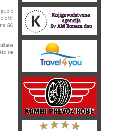
zgubio
ložili
ine GO
Dušana
ešto ne