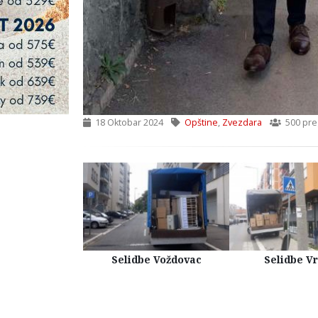
18 Oktobar 2024
Opštine
,
Zvezdara
500 pre
Kuća Beograd
Selidbe Voždovac
Selidbe V