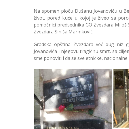
Na spomen ploču Dušanu Jovanoviću u Beog
život, pored kuće u kojoj je živeo sa por
pomoćnici predsednika GO Zvezdara Miloš St
Zvezdara Siniša Marinković.
Gradska opština Zvezdara već dug niz g
Jovanovića i njegovu tragičnu smrt, sa cilj
sme ponoviti i da se sve etničke, nacionalne i
Pol
pl
Položen venac na spomen
ploču Dušana Jovanovića na
Zvezdari