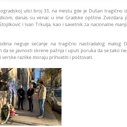
radskoj ulici broj 33, na mestu gde je Dušan tragično i
odicom, danas su venac u ime Gradske opštine Zvezdara po
ojilković i Ivan Trkulja, kao i savetnik za nacionalne manj
odina neguje sećanje na tragično nastradalog malog 
em da se javnosti skrene pažnja i uputi poruka da se tako n
 verske razlike moraju prihvatiti i poštovati.
ožen venac na spomen
oču Dušana Jovanovića
Zvezdara