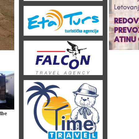
dbe
Selidbe Firme Beograd
Skladištenje Stvari Beogr
Magacin Lagerovanje