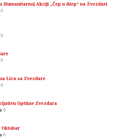
u Humanitarnoj Akciji „Čep u džep” na Zvezdari
0
0
dare
0
ena Lica sa Zvezdare
0
cijativu Opštine Zvezdara
0
. Oktobar
0