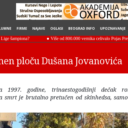
LUMNE
FIRME
NAJAVE
OGLASI
BEOGRAD INFO
UPOZNAVANJE
men ploču Dušana Jovanovića
 1997. godine, trinaestogodišnji dečak r
a smrt je brutalno pretučen od skinhedsa, samo