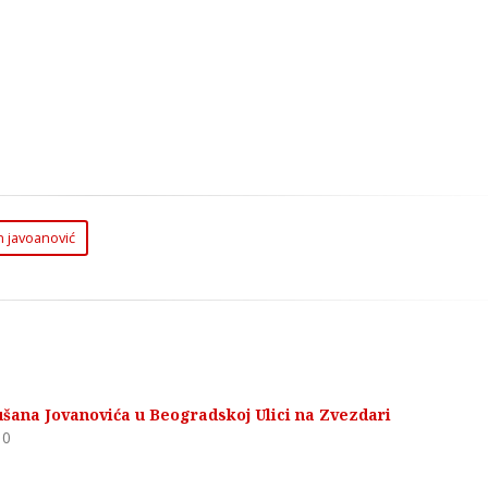
 javoanović
šana Jovanovića u Beogradskoj Ulici na Zvezdari
0