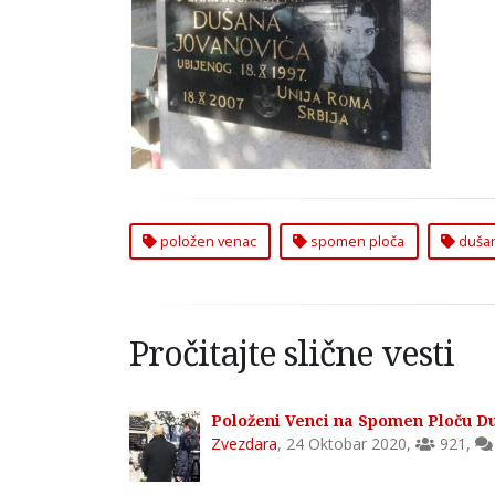
položen venac
spomen ploča
dušan
Pročitajte slične vesti
Položeni Venci na Spomen Ploču Du
Zvezdara
,
24 Oktobar 2020
,
921
,