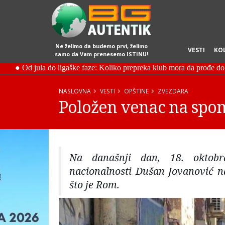
Ne želimo da budemo prvi, želimo
VESTI
KO
samo da Vam prenesemo ISTINU!
NASLOVNA
VESTI
OPŠTINE
ZVEZDARA
Položen venac na spo
Na današnji dan, 18. oktobra
nacionalnosti Dušan Jovanović n
što je Rom.