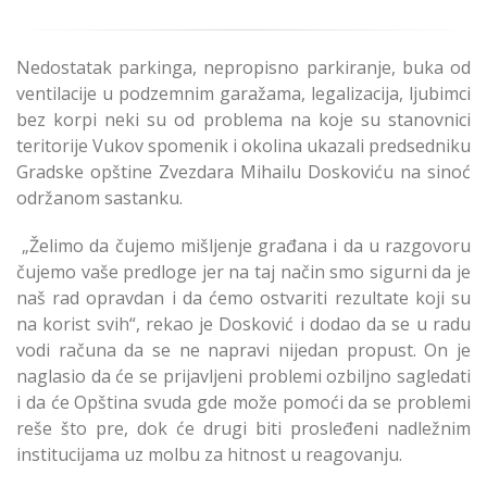
Nedostatak parkinga, nepropisno parkiranje, buka od
ventilacije u podzemnim garažama, legalizacija, ljubimci
bez korpi neki su od problema na koje su stanovnici
teritorije Vukov spomenik i okolina ukazali predsedniku
Gradske opštine Zvezdara Mihailu Doskoviću na sinoć
održanom sastanku.
„Želimo da čujemo mišljenje građana i da u razgovoru
čujemo vaše predloge jer na taj način smo sigurni da je
naš rad opravdan i da ćemo ostvariti rezultate koji su
na korist svih“, rekao je Dosković i dodao da se u radu
vodi računa da se ne napravi nijedan propust. On je
naglasio da će se prijavljeni problemi ozbiljno sagledati
i da će Opština svuda gde može pomoći da se problemi
reše što pre, dok će drugi biti prosleđeni nadležnim
institucijama uz molbu za hitnost u reagovanju.