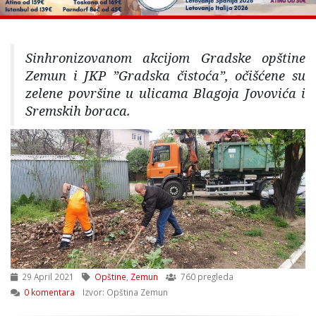
Sinhronizovanom akcijom Gradske opštine
Zemun i JKP ”Gradska čistoća”, očišćene su
zelene površine u ulicama Blagoja Jovovića i
Sremskih boraca.
29 April 2021
Opštine
,
Zemun
760 pregleda
0 komentara
Izvor: Opština Zemun