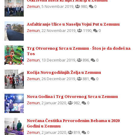
Otkrivena Bista Kraljici Mariji u Zemunu
Zemun
,
5 Novembar 2019
,
980
,
0
Asfaltiranje Ulice u Naselju Vojni Put u Zemunu
Zemun
,
22 Novembar 2019
,
1190
,
0
Trg Otvorenog Srca u Zemunu - Štos je da dođeš na
Tos
Zemun
,
13 Decembar 2019
,
896
,
0
Koćija Novogodišnjih Želja u Zemunu
Zemun
,
26 Decembar 2019
,
881
,
0
Nova Godina i Trg Otvorenog Srca u Zemunu
Zemun
,
2 Januar 2020
,
982
,
0
Novčana Čestitka Prvorođenim Bebama u 2020
Godini u Zemunu
Zemun
,
2 Januar 2020
,
819
,
0