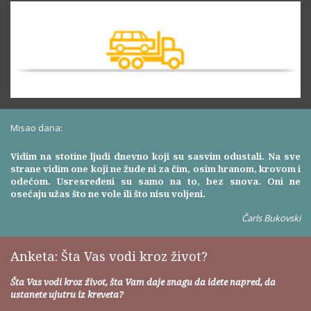
Misao dana:
Vidim na stotine ljudi dnevno koji su sasvim odustali. Na sve
strane vidim one koji ne žude ni za čim, osim hranom, krovom i
odećom. Usresređeni su samo na to, bez snova. Oni ne
osećaju užas što ne vole ili što nisu voljeni.
Čarls Bukovski
Anketa: Šta Vas vodi kroz život?
Šta Vas vodi kroz život, šta Vam daje snagu da idete napred, da
ustanete ujutru iz kreveta?