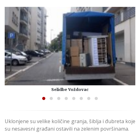
Selidbe Voždovac
Uklonjene su velike količine granja, šiblja i đubreta koje
su nesavesni građani ostavili na zelenim površinama.