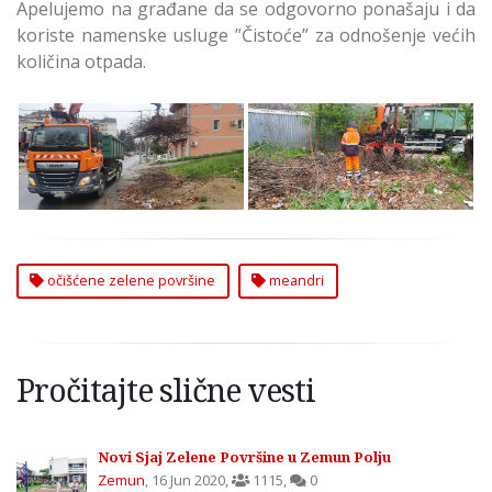
Apelujemo na građane da se odgovorno ponašaju i da
koriste namenske usluge ”Čistoće” za odnošenje većih
količina otpada.
Očišćene Zelene
Očišćene Zelene
Površine u Meandrima
Površine u Meandrima
u Zemunu
u Zemunu
očišćene zelene površine
meandri
Pročitajte slične vesti
Novi Sjaj Zelene Površine u Zemun Polju
Zemun
,
16 Jun 2020
,
1115
,
0