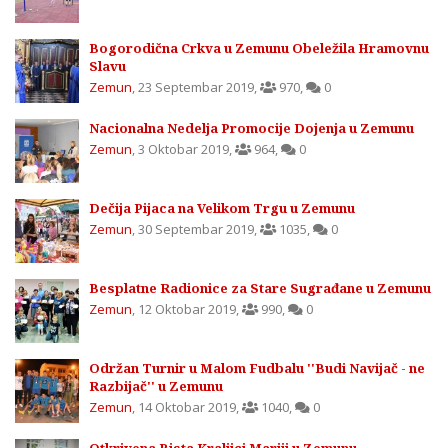
Bogorodična Crkva u Zemunu Obeležila Hramovnu
Slavu
Zemun
,
23 Septembar 2019
,
970
,
0
Nacionalna Nedelja Promocije Dojenja u Zemunu
Zemun
,
3 Oktobar 2019
,
964
,
0
Dečija Pijaca na Velikom Trgu u Zemunu
Zemun
,
30 Septembar 2019
,
1035
,
0
Besplatne Radionice za Stare Sugrađane u Zemunu
Zemun
,
12 Oktobar 2019
,
990
,
0
Održan Turnir u Malom Fudbalu ''Budi Navijač - ne
Razbijač'' u Zemunu
Zemun
,
14 Oktobar 2019
,
1040
,
0