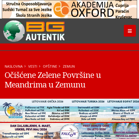
NASLOVNA
VESTI
OPŠTINE
ZEMUN
Očišćene Zelene Površine u
Meandrima u Zemunu