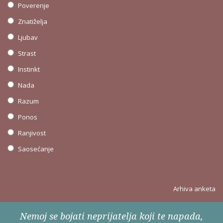
Poverenje
Znatiželja
Ljubav
Strast
Instinkt
Nada
Razum
Ponos
Ranjivost
Saosećanje
Arhiva anketa
Nemoj se bojati neprijatelja koji te napada,