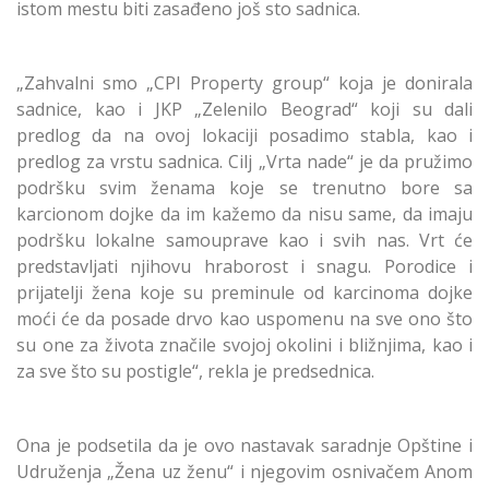
istom mestu biti zasađeno još sto sadnica.
„Zahvalni smo „CPI Property group“ koja je donirala
sadnice, kao i JKP „Zelenilo Beograd“ koji su dali
predlog da na ovoj lokaciji posadimo stabla, kao i
predlog za vrstu sadnica. Cilj „Vrta nade“ je da pružimo
podršku svim ženama koje se trenutno bore sa
karcionom dojke da im kažemo da nisu same, da imaju
podršku lokalne samouprave kao i svih nas. Vrt će
predstavljati njihovu hraborost i snagu. Porodice i
prijatelji žena koje su preminule od karcinoma dojke
moći će da posade drvo kao uspomenu na sve ono što
su one za života značile svojoj okolini i bližnjima, kao i
za sve što su postigle“, rekla je predsednica.
Ona je podsetila da je ovo nastavak saradnje Opštine i
Udruženja „Žena uz ženu“ i njegovim osnivačem Anom