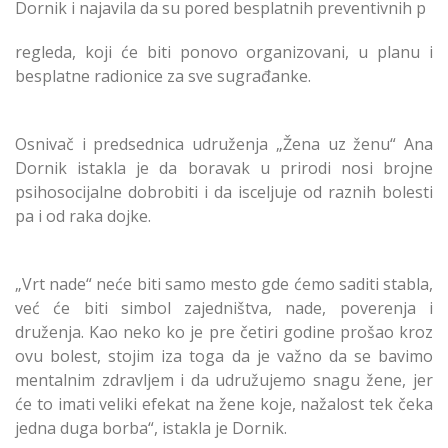
Dornik i najavila da su pored besplatnih preventivnih p
regleda, koji će biti ponovo organizovani, u planu i
besplatne radionice za sve sugrađanke.
Osnivač i predsednica udruženja „Žena uz ženu“ Ana
Dornik istakla je da boravak u prirodi nosi brojne
psihosocijalne dobrobiti i da isceljuje od raznih bolesti
pa i od raka dojke.
„Vrt nade“ neće biti samo mesto gde ćemo saditi stabla,
već će biti simbol zajedništva, nade, poverenja i
druženja. Kao neko ko je pre četiri godine prošao kroz
ovu bolest, stojim iza toga da je važno da se bavimo
mentalnim zdravljem i da udružujemo snagu žene, jer
će to imati veliki efekat na žene koje, nažalost tek čeka
jedna duga borba“, istakla je Dornik.