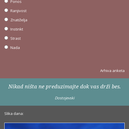
Ponos
Ranjivost
Znatiželja
Instinkt
Strast
Nada
Arhiva anketa
Nikad ništa ne preduzimajte dok vas drži bes.
Dostojevski
Slika dana: