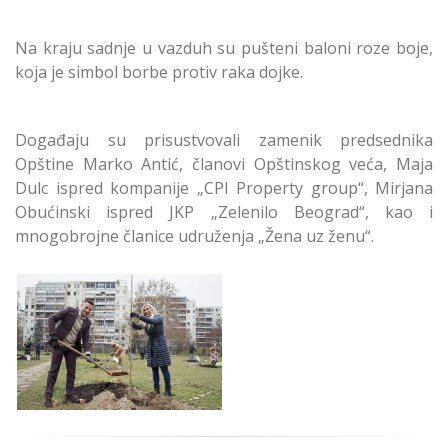
Na kraju sadnje u vazduh su pušteni baloni roze boje,
koja je simbol borbe protiv raka dojke.
Događaju su prisustvovali zamenik predsednika
Opštine Marko Antić, članovi Opštinskog veća, Maja
Dulc ispred kompanije „CPI Property group“, Mirjana
Obućinski ispred JKP „Zelenilo Beograd“, kao i
mnogobrojne članice udruženja „Žena uz ženu“.
Novi beograd dobio
vrt nade- simbol
podrške ženama u
borbi protiv raka
dojke