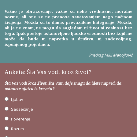
Važno je obrazovanje, važne su neke vrednosne, moralne
norme, ali one se ne prenose savetovanjem nego načinom
življenja. Možda su to danas prevaziđene kategorije. Možda,
ali ja ne znam, ne mogu da sagledam ni život ni realnost bez
toga. Ipak postoje ustanovljene ljudske vrednosti bez kojih ne
može da bude ni napretka u društvu, ni zadovoljnog,
ispunjenog pojedinca.
Predrag Miki Manojlović
Anketa: Šta Vas vodi kroz život?
Šta Vas vodi kroz život, šta Vam daje snagu da idete napred, da
ustanete ujutru iz kreveta?
Ljubav
Saosećanje
Poverenje
Razum