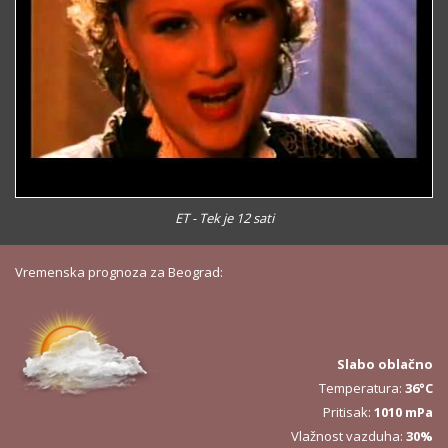
ET - Tek je 12 sati
Vremenska prognoza za Beograd:
Slabo oblačno
Temperatura:
36°C
Pritisak:
1010 mPa
Vlažnost vazduha:
30%