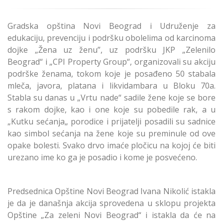
Gradska opština Novi Beograd i Udruženje za
edukaciju, prevenciju i podršku obolelima od karcinoma
dojke „Žena uz ženu”, uz podršku JKP „Zelenilo
Beograd“ i „CPI Property Group“, organizovali su akciju
podrške ženama, tokom koje je posađeno 50 stabala
mleča, javora, platana i likvidambara u Bloku 70a.
Stabla su danas u „Vrtu nade“ sadile žene koje se bore
s rakom dojke, kao i one koje su pobedile rak, a u
„Kutku sećanja„ porodice i prijatelji posadili su sadnice
kao simbol sećanja na žene koje su preminule od ove
opake bolesti. Svako drvo imaće pločicu na kojoj će biti
urezano ime ko ga je posadio i kome je posvećeno.
Predsednica Opštine Novi Beograd Ivana Nikolić istakla
je da je današnja akcija sprovedena u sklopu projekta
Opštine „Za zeleni Novi Beograd“ i istakla da će na