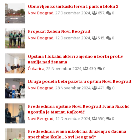
Obnovljen košarkaški teren I park u bloku 2
Novi Beograd
,
27 Decembar 2024
,
657
,
0
Projekat Zeleni Novi Beograd
Novi Beograd
,
12 Decembar 2024
,
515
,
0
Opština I lokalni akteri zajedno u borbi protiv
nasilja nad ženama
Čukarica
,
25 Novembar 2024
,
430
,
0
Druga podela bebi paketa u opštini Novi Beograd
Novi Beograd
,
28 Novembar 2024
,
471
,
0
Predsednica opštine Novi Beograd Ivana Nikolić
ugostila je Marinu Rajković
Novi Beograd
,
12 Decembar 2024
,
550
,
0
Predsednica ivana nikolić na druženju s đacima
specijalne škole „Novi Beograd“