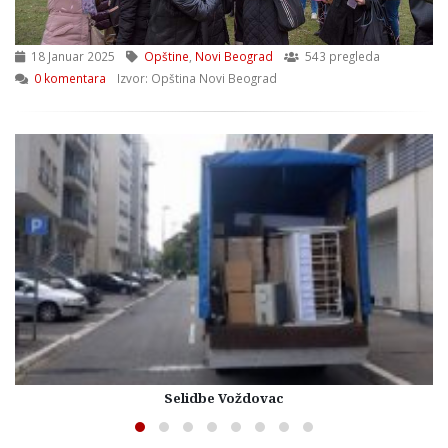
18 Januar 2025
Opštine
,
Novi Beograd
543 pregleda
0 komentara
Izvor: Opština Novi Beograd
Selidbe Voždovac