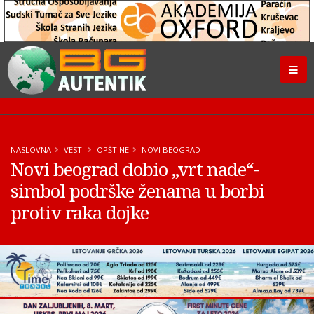
NASLOVNA
VESTI
OPŠTINE
NOVI BEOGRAD
Novi beograd dobio „vrt nade“-
simbol podrške ženama u borbi
protiv raka dojke