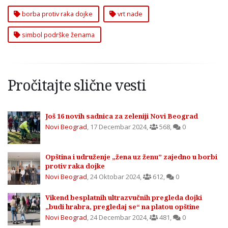
borba protiv raka dojke
vrt nade
simbol podrške ženama
Pročitajte slične vesti
Još 16 novih sadnica za zeleniji Novi Beograd
Novi Beograd
,
17 Decembar 2024
,
568
,
0
Opština i udruženje „žena uz ženu” zajedno u borbi
protiv raka dojke
Novi Beograd
,
24 Oktobar 2024
,
612
,
0
Vikend besplatnih ultrazvučnih pregleda dojki
„budi hrabra, pregledaj se“ na platou opštine
Novi Beograd
,
24 Decembar 2024
,
481
,
0