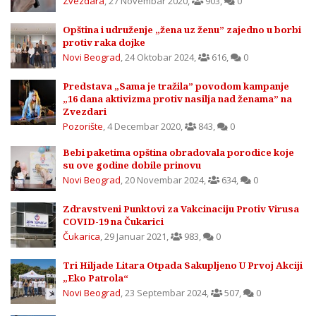
Zvezdara
,
27 Novembar 2020
,
903
,
0
Opština i udruženje „žena uz ženu” zajedno u borbi
protiv raka dojke
Novi Beograd
,
24 Oktobar 2024
,
616
,
0
Predstava „Sama je tražila” povodom kampanje
„16 dana aktivizma protiv nasilja nad ženama” na
Zvezdari
Pozorište
,
4 Decembar 2020
,
843
,
0
Bebi paketima opština obradovala porodice koje
su ove godine dobile prinovu
Novi Beograd
,
20 Novembar 2024
,
634
,
0
Zdravstveni Punktovi za Vakcinaciju Protiv Virusa
COVID-19 na Čukarici
Čukarica
,
29 Januar 2021
,
983
,
0
Tri Hiljade Litara Otpada Sakupljeno U Prvoj Akciji
„Eko Patrola“
Novi Beograd
,
23 Septembar 2024
,
507
,
0