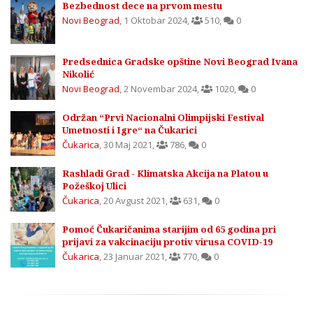
Bezbednost dece na prvom mestu
Novi Beograd
,
1 Oktobar 2024
,
510
,
0
Predsednica Gradske opštine Novi Beograd Ivana
Nikolić
Novi Beograd
,
2 Novembar 2024
,
1020
,
0
Održan “Prvi Nacionalni Olimpijski Festival
Umetnosti i Igre“ na Čukarici
Čukarica
,
30 Maj 2021
,
786
,
0
Rashladi Grad - Klimatska Akcija na Platou u
Požeškoj Ulici
Čukarica
,
20 Avgust 2021
,
631
,
0
Pomoć Čukaričanima starijim od 65 godina pri
prijavi za vakcinaciju protiv virusa COVID-19
Čukarica
,
23 Januar 2021
,
770
,
0