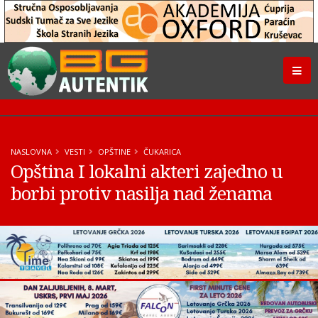
NASLOVNA
VESTI
OPŠTINE
ČUKARICA
Opština I lokalni akteri zajedno u
borbi protiv nasilja nad ženama