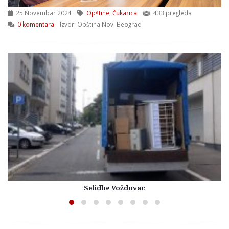
25 Novembar 2024
Opštine
,
Čukarica
433 pregleda
0 komentara
Izvor: Opština Novi Beograd
Selidbe Voždovac