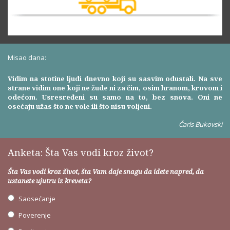
Misao dana:
Vidim na stotine ljudi dnevno koji su sasvim odustali. Na sve
strane vidim one koji ne žude ni za čim, osim hranom, krovom i
odećom. Usresređeni su samo na to, bez snova. Oni ne
osećaju užas što ne vole ili što nisu voljeni.
Čarls Bukovski
Anketa: Šta Vas vodi kroz život?
Šta Vas vodi kroz život, šta Vam daje snagu da idete napred, da
ustanete ujutru iz kreveta?
Saosećanje
Poverenje