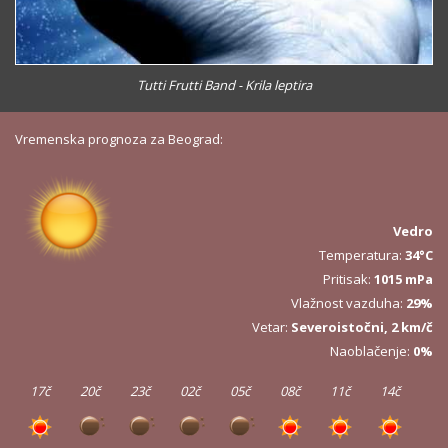
Tutti Frutti Band - Krila leptira
Vremenska prognoza za Beograd:
Vedro
Temperatura:
34°C
Pritisak:
1015 mPa
Vlažnost vazduha:
29%
Vetar:
Severoistočni, 2 km/č
Naoblačenje:
0%
17č
20č
23č
02č
05č
08č
11č
14č