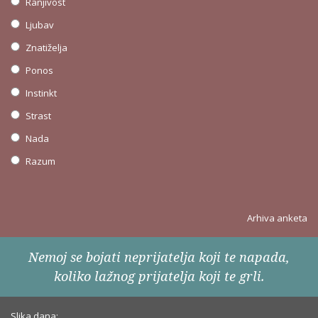
Ranjivost
Ljubav
Znatiželja
Ponos
Instinkt
Strast
Nada
Razum
Arhiva anketa
Nemoj se bojati neprijatelja koji te napada,
koliko lažnog prijatelja koji te grli.
Slika dana: