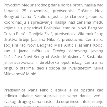
Povodom Međunarodnog dana borbe protiv nasilja nad
ženama, 25. novembra, predsednica Opštine Novi
Beograd Ivana Nikolić ugostila je članove grupe za
koordinaciju i sprečavanje nasilja nad ženama među
kojima su pripadnici Policijske stanice Novi Beograd
Goran Perić i Danijela Živić, predsednica Viktimološkog
društva Srbije Jasmina Nikolić, predstavnici Centra za
socijalni rad Novi Beograd Mira Antić i Jasmina Kocić,
kao i javna tužiteljka Trećeg osnovnog javnog
Tužilaštva Novi Beograd Vasku Maksimović. Sastanku
je prisustvovala i direktorka opštinskog Centra za
brigu o starima, deci i osoba sa invaliditetom Milka
Milovanović Minić.
Predsednica Ivana Nikolić istakla je da opština kao
jedinica lokalne samouprave ne samo danas, već i
svakog drugog dana nastoji da doprinese informisanju