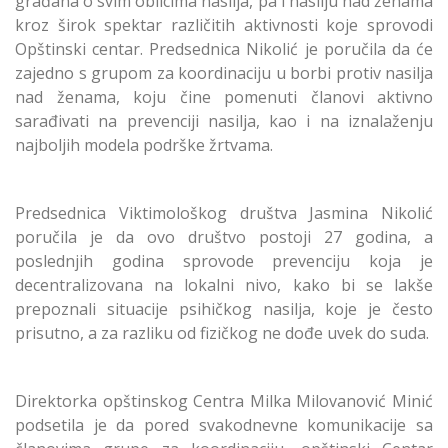
građana o svim oblicima nasilja, pa i nasilju nad ženama
kroz širok spektar različitih aktivnosti koje sprovodi
Opštinski centar. Predsednica Nikolić je poručila da će
zajedno s grupom za koordinaciju u borbi protiv nasilja
nad ženama, koju čine pomenuti članovi aktivno
sarađivati na prevenciji nasilja, kao i na iznalaženju
najboljih modela podrške žrtvama.
Predsednica Viktimološkog društva Jasmina Nikolić
poručila je da ovo društvo postoji 27 godina, a
poslednjih godina sprovode prevenciju koja je
decentralizovana na lokalni nivo, kako bi se lakše
prepoznali situacije psihičkog nasilja, koje je često
prisutno, a za razliku od fizičkog ne dođe uvek do suda.
Direktorka opštinskog Centra Milka Milovanović Minić
podsetila je da pored svakodnevne komunikacije sa