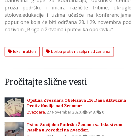
članovima grupe za koordinaciju, opštinski Centar
pruža podršku i inicira različite tribine, okrugle
stolove,edukacije i uzima učešće na konferencijama
poput one koja će biti održana 28. i 29. novembra pod
nazivom „Briga o žrtvama i putevi ka oporavku“.
lokalni akteri
borba protiv naselja nad ženama
Pročitajte slične vesti
Opština Zvezdara Obeležava „16 Dana Aktivizma
Protiv Nasilja nad Ženama“
Zvezdara
,
27 Novembar 2020
,
948
,
0
Psiho-Socijalna Podrška Ženama sa Iskustvom
Nasilja u Porodici na Zvezdari