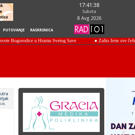
17:41:39
Subota
8 Avg 2026
PUTOVANJE
RASKRSNICA
utra
ljak
026.