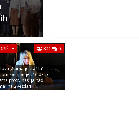
a
ih
ORIŠTE
841
0
tava „Sama je tražila”
dom kampanje „16 dana
izma protiv nasilja nad
a” na Zvezdari