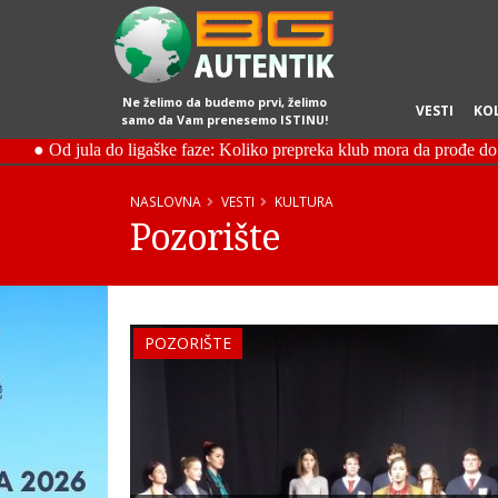
Ne želimo da budemo prvi, želimo
VESTI
KO
samo da Vam prenesemo ISTINU!
NASLOVNA
VESTI
KULTURA
Pozorište
POZORIŠTE