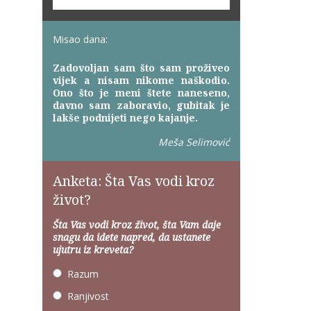
Misao dana:
Zadovoljan sam što sam proživeo
vijek a nisam nikome naškodio.
Ono što je meni štete naneseno,
davno sam zaboravio, gubitak je
lakše podnijeti nego kajanje.
Meša Selimović
Anketa: Šta Vas vodi kroz
život?
Šta Vas vodi kroz život, šta Vam daje
snagu da idete napred, da ustanete
ujutru iz kreveta?
Razum
Ranjivost