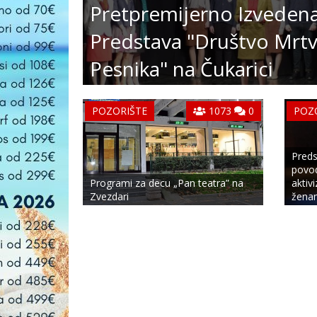
Pretpremijerno Izveden
Predstava "Društvo Mrtv
Pesnika" na Čukarici
POZORIŠTE
1073
0
POZ
Preds
povo
Programi za decu „Pan teatra” na
aktiv
Zvezdari
ženam