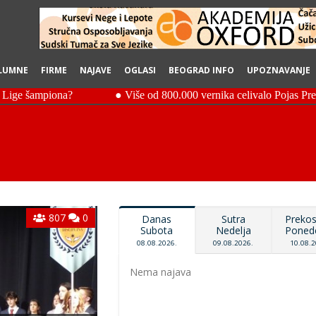
LUMNE
FIRME
NAJAVE
OGLASI
BEOGRAD INFO
UPOZNAVANJE
807
0
Danas
Sutra
Prekos
Subota
Nedelja
Ponede
08.08.2026.
09.08.2026.
10.08.2
Nema najava