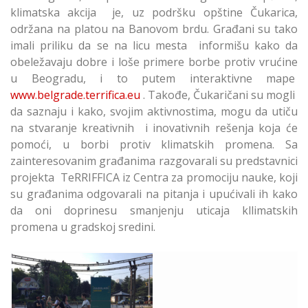
klimatska akcija je, uz podršku opštine Čukarica,
održana na platou na Banovom brdu. Građani su tako
imali priliku da se na licu mesta informišu kako da
obeležavaju dobre i loše primere borbe protiv vrućine
u Beogradu, i to putem interaktivne mape
www.belgrade.terrifica.eu
. Takođe, Čukaričani su mogli
da saznaju i kako, svojim aktivnostima, mogu da utiču
na stvaranje kreativnih i inovativnih rešenja koja će
pomoći, u borbi protiv klimatskih promena. Sa
zainteresovanim građanima razgovarali su predstavnici
projekta TeRRIFFICA iz Centra za promociju nauke, koji
su građanima odgovarali na pitanja i upućivali ih kako
da oni doprinesu smanjenju uticaja kllimatskih
promena u gradskoj sredini.
Rashladi Grad -
Klimatska Akcija na