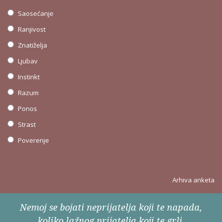
Saosećanje
Ranjivost
Znatiželja
Ljubav
Instinkt
Razum
Ponos
Strast
Poverenje
Arhiva anketa
Nemoj se bojati neprijatelja koji te napada,
koliko lažnog prijatelja koji te grli.