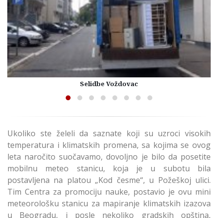
Selidbe Voždovac
Ukoliko ste želeli da saznate koji su uzroci visokih
temperatura i klimatskih promena, sa kojima se ovog
leta naročito suočavamo, dovoljno je bilo da posetite
mobilnu meteo stanicu, koja je u subotu bila
postavljena na platou „Kod česme“, u Požeškoj ulici.
Tim Centra za promociju nauke, postavio je ovu mini
meteorološku stanicu za mapiranje klimatskih izazova
u Beogradu, i posle nekoliko gradskih opština,