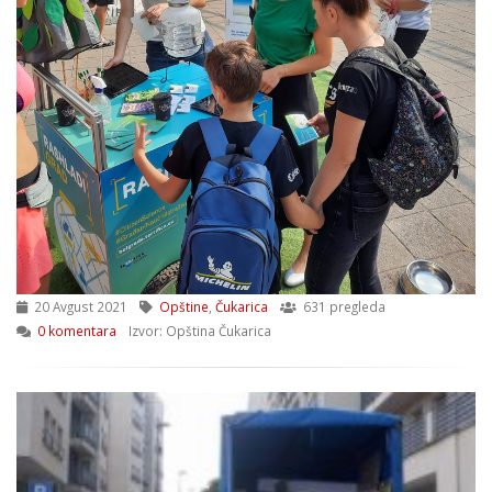
20 Avgust 2021
Opštine
,
Čukarica
631 pregleda
0 komentara
Izvor: Opština Čukarica