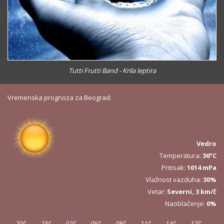
Tutti Frutti Band - Krila leptira
Vremenska prognoza za Beograd:
Vedro
Temperatura:
36°C
Pritisak:
1014 mPa
Vlažnost vazduha:
30%
Vetar:
Severni, 3 km/č
Naoblačenje:
0%
20č
23č
02č
05č
08č
11č
14č
17č