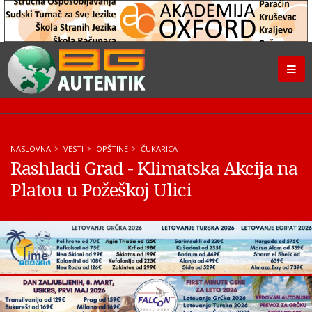
NASLOVNA
VESTI
OPŠTINE
ČUKARICA
Rashladi Grad - Klimatska Akcija na
Platou u Požeškoj Ulici