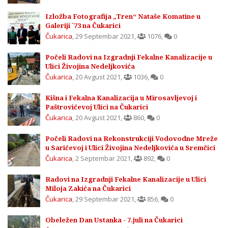
Izložba Fotografija „Tren“ Nataše Komatine u
Galeriji `73 na Čukarici
Čukarica
,
29 Septembar 2021
,
1076
,
0
Počeli Radovi na Izgradnji Fekalne Kanalizacije u
Ulici Živojina Nedeljkovića
Čukarica
,
20 Avgust 2021
,
1036
,
0
Kišna i Fekalna Kanalizacija u Mirosavljevoj i
Paštrovićevoj Ulici na Čukarici
Čukarica
,
20 Avgust 2021
,
860
,
0
Počeli Radovi na Rekonstrukciji Vodovodne Mreže
u Sarićevoj i Ulici Živojina Nedeljkovića u Sremčici
Čukarica
,
2 Septembar 2021
,
892
,
0
Radovi na Izgradnji Fekalne Kanalizacije u Ulici
Miloja Zakića na Čukarici
Čukarica
,
29 Septembar 2021
,
856
,
0
Obeležen Dan Ustanka - 7.juli na Čukarici