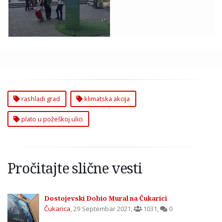
Platou u Požeškoj
Ulici
rashladi grad
klimatska akcija
plato u požeškoj ulici
Pročitajte slične vesti
Dostojevski Dobio Mural na Čukarici
Čukarica
,
29 Septembar 2021
,
1031
,
0