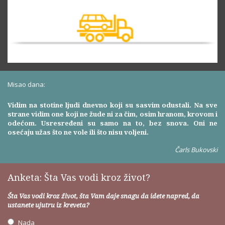
Misao dana:
Vidim na stotine ljudi dnevno koji su sasvim odustali. Na sve
strane vidim one koji ne žude ni za čim, osim hranom, krovom i
odećom. Usresređeni su samo na to, bez snova. Oni ne
osećaju užas što ne vole ili što nisu voljeni.
Čarls Bukovski
Anketa: Šta Vas vodi kroz život?
Šta Vas vodi kroz život, šta Vam daje snagu da idete napred, da
ustanete ujutru iz kreveta?
Nada