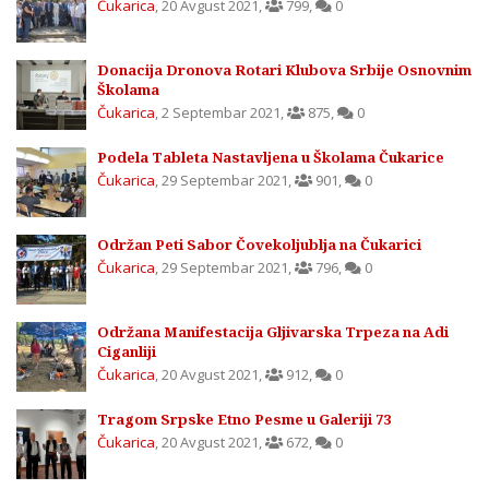
Čukarica
,
20 Avgust 2021
,
799
,
0
Donacija Dronova Rotari Klubova Srbije Osnovnim
Školama
Čukarica
,
2 Septembar 2021
,
875
,
0
Podela Tableta Nastavljena u Školama Čukarice
Čukarica
,
29 Septembar 2021
,
901
,
0
Održan Peti Sabor Čovekoljublja na Čukarici
Čukarica
,
29 Septembar 2021
,
796
,
0
Održana Manifestacija Gljivarska Trpeza na Adi
Ciganliji
Čukarica
,
20 Avgust 2021
,
912
,
0
Tragom Srpske Etno Pesme u Galeriji 73
Čukarica
,
20 Avgust 2021
,
672
,
0