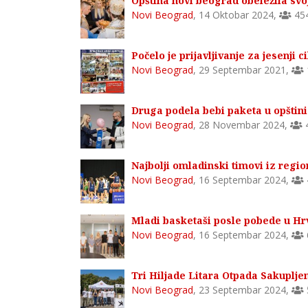
Opština novi beograd obeležila svo
Novi Beograd
,
14 Oktobar 2024
,
45
Počelo je prijavljivanje za jesenji
Novi Beograd
,
29 Septembar 2021
,
Druga podela bebi paketa u opštin
Novi Beograd
,
28 Novembar 2024
,
Najbolji omladinski timovi iz regi
Novi Beograd
,
16 Septembar 2024
,
Mladi basketaši posle pobede u Hr
Novi Beograd
,
16 Septembar 2024
,
Tri Hiljade Litara Otpada Sakupljen
Novi Beograd
,
23 Septembar 2024
,