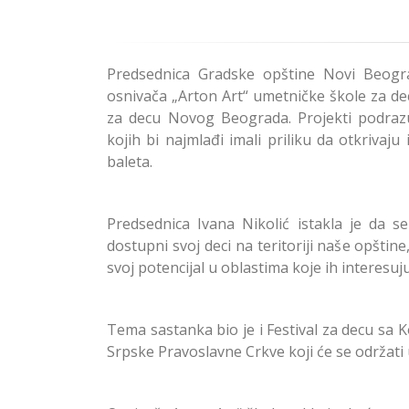
Predsednica Gradske opštine Novi Beogra
osnivača „Arton Art“ umetničke škole za de
za decu Novog Beograda. Projekti podraz
kojih bi najmlađi imali priliku da otkrivaju
baleta.
Predsednica Ivana Nikolić istakla je da s
dostupni svoj deci na teritoriji naše opštine
svoj potencijal u oblastima koje ih interesuju
Tema sastanka bio je i Festival za decu sa 
Srpske Pravoslavne Crkve koji će se održati