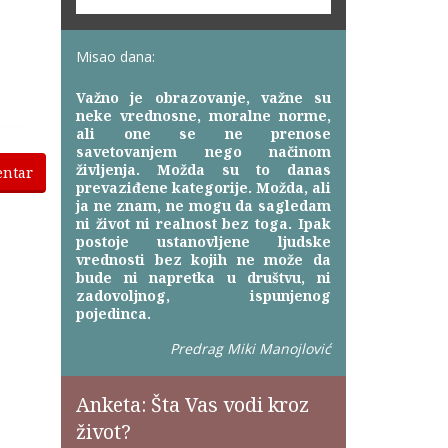
Misao dana:
Važno je obrazovanje, važne su
neke vrednosne, moralne norme,
ali one se ne prenose
savetovanjem nego načinom
življenja. Možda su to danas
entar
prevaziđene kategorije. Možda, ali
ja ne znam, ne mogu da sagledam
ni život ni realnost bez toga. Ipak
postoje ustanovljene ljudske
vrednosti bez kojih ne može da
bude ni napretka u društvu, ni
zadovoljnog, ispunjenog
pojedinca.
Predrag Miki Manojlović
Anketa: Šta Vas vodi kroz
život?