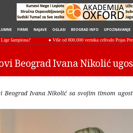
LUMNE
FIRME
NAJAVE
OGLASI
BEOGRAD INFO
UPOZNAVANJE
vi Beograd Ivana Nikolić ugost
i Beograd Ivana Nikolić sa svojim timom ugosti