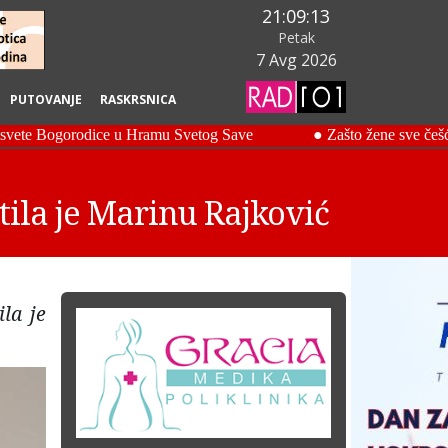
21:09:14
Petak
7 Avg 2026
PUTOVANJE
RASKRSNICA
ila je Marinu Rajković
la je