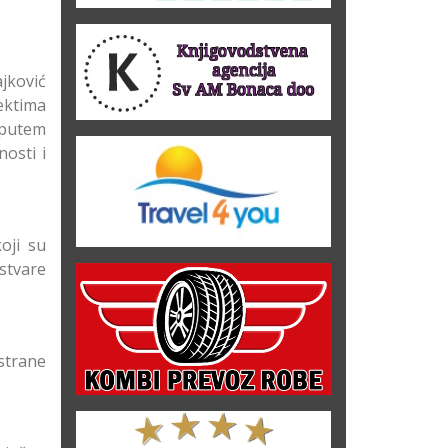
jković
ektima
 putem
nosti i
oji su
ostvare
 strane