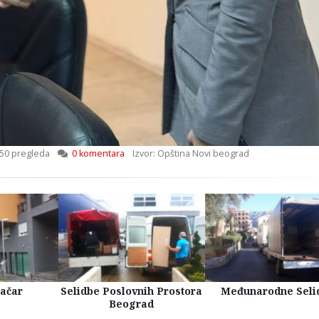
50 pregleda
0 komentara
Izvor: Opština Novi beograd
račar
Selidbe Poslovnih Prostora
Međunarodne Seli
Beograd