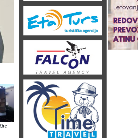
dbe
Selidbe Firme Beograd
Skladištenje Stvari Beogr
Magacin Lagerovanje