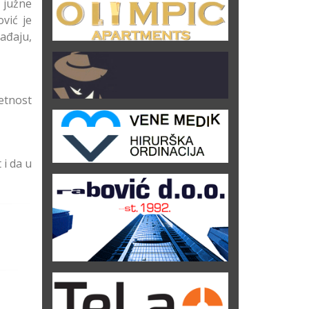
a južne
vić je
ađaju,
etnost
i da u