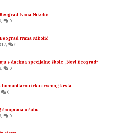
Beograd Ivana Nikolić
0
,
0
Beograd Ivana Nikolić
017
,
0
nju s đacima specijalne škole „Novi Beograd“
2
,
0
a humanitarnu trku crvenog krsta
,
0
g šampiona u šahu
3
,
0