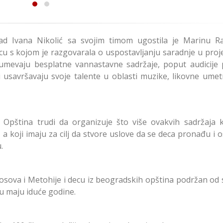
d Ivana Nikolić sa svojim timom ugostila je Marinu Ra
cu s kojom je razgovarala o uspostavljanju saradnje u proj
umevaju besplatne vannastavne sadržaje, poput audicije
 i usavršavaju svoje talente u oblasti muzike, likovne umet
e Opština trudi da organizuje što više ovakvih sadržaja k
, a koji imaju za cilj da stvore uslove da se deca pronađu i 
.
Kosova i Metohije i decu iz beogradskih opština podržan od
 u maju iduće godine.