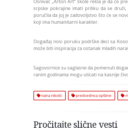
Osnivač „Arton Art“ škole rekla je da će pr
srpske pokrajine imati priliku da se druži
poručila da joj je zadovoljstvo što će se 
koji ima humanitarni karakter.
Događaj nosi poruku podrške deci sa Koso
može biti inspiracija za ostanak mladih narašt
Sagovornice su saglasne da pomenuti događa
ranim godinama mogu uticati na kasnije živo
ivana nikolić
predsednica opštine
m
Pročitajte slične vesti