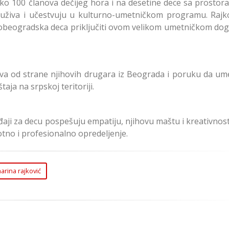
eko 100 članova dečijeg hora i na desetine dece sa prostor
, uživa i učestvuju u kulturno-umetničkom programu. Rajko
novobeogradska deca priključiti ovom velikom umetničkom dog
va od strane njihovih drugara iz Beograda i poruku da um
aja na srpskoj teritoriji.
ji za decu pospešuju empatiju, njihovu maštu i kreativnost 
tno i profesionalno opredeljenje.
arina rajković