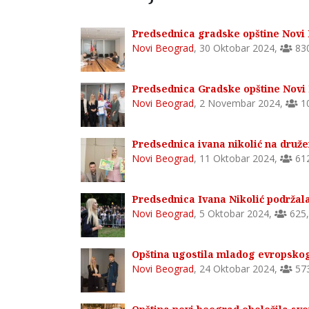
Predsednica gradske opštine Novi 
Novi Beograd
,
30 Oktobar 2024
,
83
Predsednica Gradske opštine Novi 
Novi Beograd
,
2 Novembar 2024
,
1
Predsednica ivana nikolić na druže
Novi Beograd
,
11 Oktobar 2024
,
61
Predsednica Ivana Nikolić podržal
Novi Beograd
,
5 Oktobar 2024
,
625
Opština ugostila mladog evropsko
Novi Beograd
,
24 Oktobar 2024
,
57