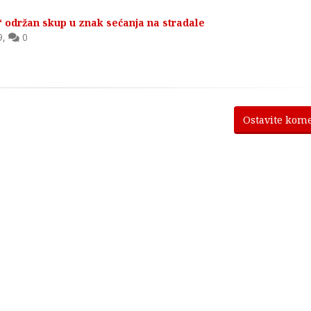
održan skup u znak sećanja na stradale
9
,
0
Ostavite kom