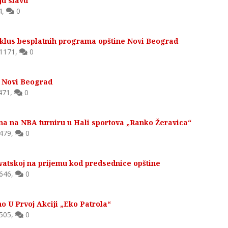
ju slavu
4
,
0
 ciklus besplatnih programa opštine Novi Beograd
1171
,
0
i Novi Beograd
471
,
0
ona na NBA turniru u Hali sportova „Ranko Žeravica“
479
,
0
vatskoj na prijemu kod predsednice opštine
646
,
0
o U Prvoj Akciji „Eko Patrola“
505
,
0