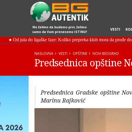
Ne želimo da budemo prvi, želimo
VESTI
KO
samo da Vam prenesemo ISTINU!
NASLOVNA
VESTI
OPŠTINE
NOVI BEOGRAD
Predsednica opštine No
Predsednica Gradske opštine Nov
Marinu Rajković