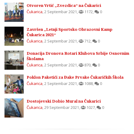
Otvoren Vrtić „Zvezdica“ na Čukarici
Čukarica
,
2 Septembar 2021
,
1172
,
0
Završen „Letnji Sportsko Obrazovni Kamp
Čukarica 2021“
Čukarica
,
2 Septembar 2021
,
712
,
0
Donacija Dronova Rotari Klubova Srbije Osnovnim
Školama
Čukarica
,
2 Septembar 2021
,
870
,
0
Poklon Paketići za Đake Prvake Čukaričkih Škola
Čukarica
,
2 Septembar 2021
,
1088
,
0
Dostojevski Dobio Mural na Čukarici
Čukarica
,
29 Septembar 2021
,
1027
,
0