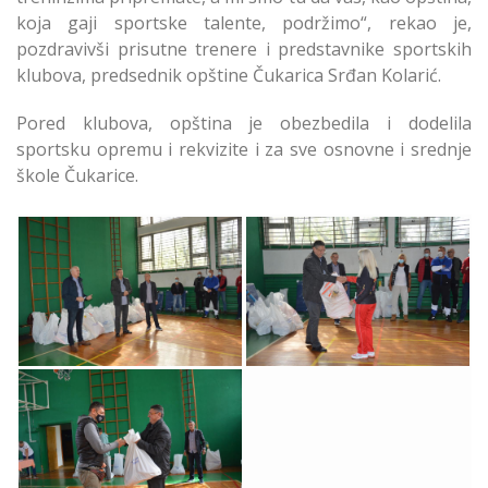
koja gaji sportske talente, podržimo“, rekao je,
pozdravivši prisutne trenere i predstavnike sportskih
klubova, predsednik opštine Čukarica Srđan Kolarić.
Pored klubova, opština je obezbedila i dodelila
sportsku opremu i rekvizite i za sve osnovne i srednje
škole Čukarice.
Sportska Oprema i
Sportska Oprema
Rekviziti za Čukaričke
Rekviziti Čukarički
Klubove
Klubovi
Sportska Oprema
Rekviziti Klubovi
Čukarice