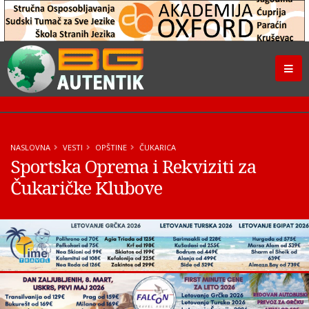
NASLOVNA
VESTI
OPŠTINE
ČUKARICA
Sportska Oprema i Rekviziti za
Čukaričke Klubove