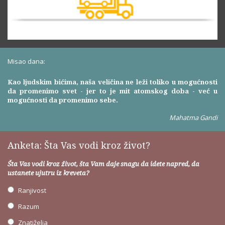
Misao dana:
Kao ljudskim bićima, naša veličina ne leži toliko u mogućnosti
da promenimo svet - jer to je mit atomskog doba - već u
mogućnosti da promenimo sebe.
Mahatma Gandi
Anketa: Šta Vas vodi kroz život?
Šta Vas vodi kroz život, šta Vam daje snagu da idete napred, da
ustanete ujutru iz kreveta?
Ranjivost
Razum
Znatiželja