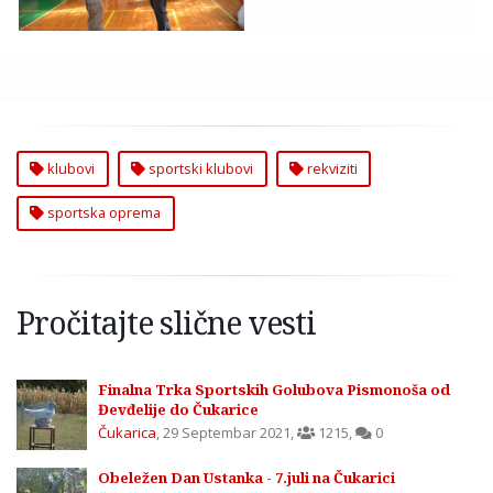
klubovi
sportski klubovi
rekviziti
sportska oprema
Pročitajte slične vesti
Finalna Trka Sportskih Golubova Pismonoša od
Đevđelije do Čukarice
Čukarica
,
29 Septembar 2021
,
1215
,
0
Obeležen Dan Ustanka - 7.juli na Čukarici