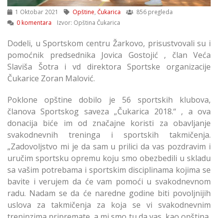
1 Oktobar 2021
Opštine
,
Čukarica
856 pregleda
0 komentara
Izvor: Opština Čukarica
Dodeli, u Sportskom centru Žarkovo, prisustvovali su i
pomoćnik predsednika Jovica Gostojić , član Veća
Slaviša Šotra i vd direktora Sportske organizacije
Čukarice Zoran Malović.
Poklone opštine dobilo je 56 sportskih klubova,
članova Sportskog saveza „Čukarica 2018.“ , a ova
donacija biće im od značajne koristi za obavljanje
svakodnevnih treninga i sportskih takmičenja.
„Zadovoljstvo mi je da sam u prilici da vas pozdravim i
uručim sportsku opremu koju smo obezbedili u skladu
sa vašim potrebama i sportskim disciplinama kojima se
bavite i verujem da će vam pomoći u svakodnevnom
radu. Nadam se da će naredne godine biti povoljnijih
uslova za takmičenja za koja se vi svakodnevnim
treninzima pripremate, a mi smo tu da vas, kao opština,