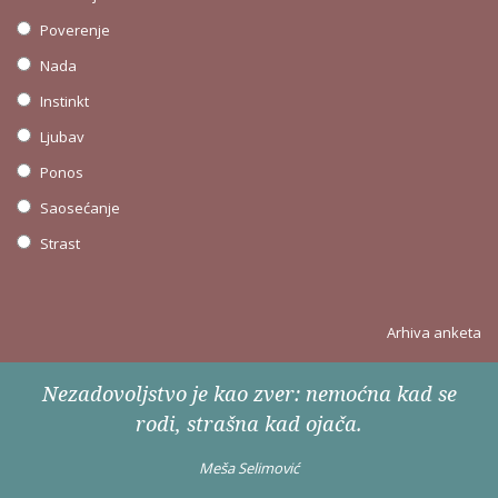
Poverenje
Nada
Instinkt
Ljubav
Ponos
Saosećanje
Strast
Arhiva anketa
Nezadovoljstvo je kao zver: nemoćna kad se
rodi, strašna kad ojača.
Meša Selimović