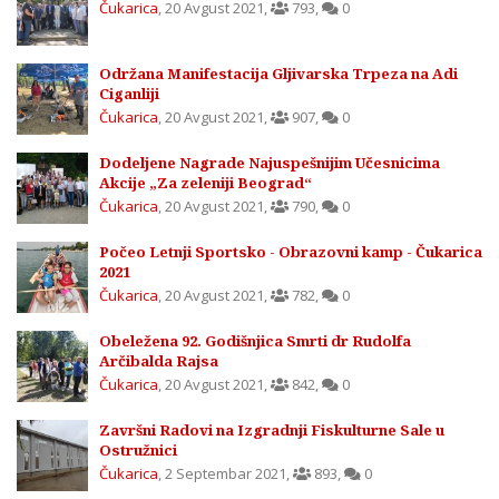
Čukarica
,
20 Avgust 2021
,
793
,
0
Održana Manifestacija Gljivarska Trpeza na Adi
Ciganliji
Čukarica
,
20 Avgust 2021
,
907
,
0
Dodeljene Nagrade Najuspešnijim Učesnicima
Akcije „Za zeleniji Beograd“
Čukarica
,
20 Avgust 2021
,
790
,
0
Počeo Letnji Sportsko - Obrazovni kamp - Čukarica
2021
Čukarica
,
20 Avgust 2021
,
782
,
0
Obeležena 92. Godišnjica Smrti dr Rudolfa
Arčibalda Rajsa
Čukarica
,
20 Avgust 2021
,
842
,
0
Završni Radovi na Izgradnji Fiskulturne Sale u
Ostružnici
Čukarica
,
2 Septembar 2021
,
893
,
0