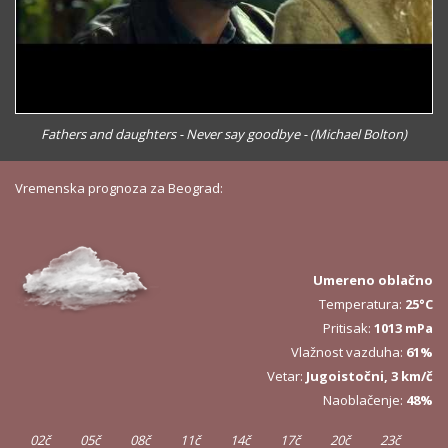
Fathers and daughters - Never say goodbye - (Michael Bolton)
Vremenska prognoza za Beograd:
Umereno oblačno
Temperatura:
25°C
Pritisak:
1013 mPa
Vlažnost vazduha:
61%
Vetar:
Jugoistočni, 3 km/č
Naoblačenje:
48%
02č
05č
08č
11č
14č
17č
20č
23č