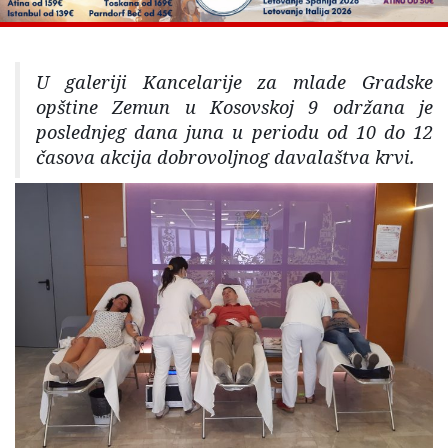
U galeriji Kancelarije za mlade Gradske
opštine Zemun u Kosovskoj 9 održana je
poslednjeg dana juna u periodu od 10 do 12
časova akcija dobrovoljnog davalaštva krvi.