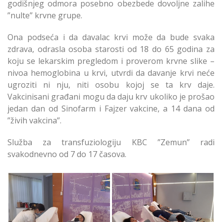
godišnjeg odmora posebno obezbede dovoljne zalihe
”nulte” krvne grupe.
Ona podseća i da davalac krvi može da bude svaka
zdrava, odrasla osoba starosti od 18 do 65 godina za
koju se lekarskim pregledom i proverom krvne slike –
nivoa hemoglobina u krvi, utvrdi da davanje krvi neće
ugroziti ni nju, niti osobu kojoj se ta krv daje.
Vakcinisani građani mogu da daju krv ukoliko je prošao
jedan dan od Sinofarm i Fajzer vakcine, a 14 dana od
”živih vakcina”.
Služba za transfuziologiju KBC ”Zemun” radi
svakodnevno od 7 do 17 časova.
Transfuziologija
Apeluje na Davaceo
Transfuziologija
Nulte Krvne Grupe
Apeluje na Davaceo