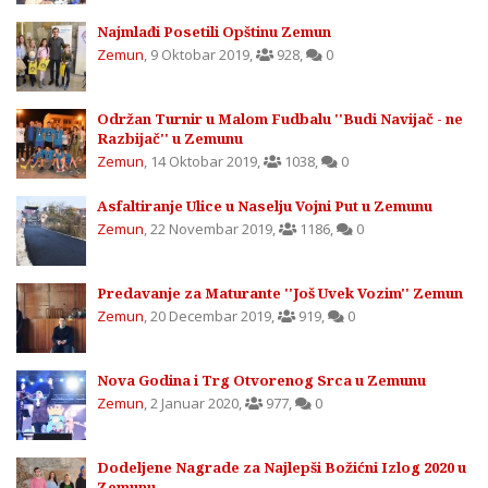
Najmlađi Posetili Opštinu Zemun
Zemun
,
9 Oktobar 2019
,
928
,
0
Održan Turnir u Malom Fudbalu ''Budi Navijač - ne
Razbijač'' u Zemunu
Zemun
,
14 Oktobar 2019
,
1038
,
0
Asfaltiranje Ulice u Naselju Vojni Put u Zemunu
Zemun
,
22 Novembar 2019
,
1186
,
0
Predavanje za Maturante ''Još Uvek Vozim'' Zemun
Zemun
,
20 Decembar 2019
,
919
,
0
Nova Godina i Trg Otvorenog Srca u Zemunu
Zemun
,
2 Januar 2020
,
977
,
0
Dodeljene Nagrade za Najlepši Božićni Izlog 2020 u
Zemunu