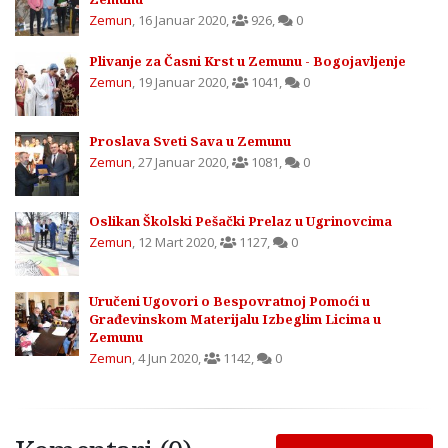
Zemun
,
16 Januar 2020
,
926
,
0
Plivanje za Časni Krst u Zemunu - Bogojavljenje
Zemun
,
19 Januar 2020
,
1041
,
0
Proslava Sveti Sava u Zemunu
Zemun
,
27 Januar 2020
,
1081
,
0
Oslikan Školski Pešački Prelaz u Ugrinovcima
Zemun
,
12 Mart 2020
,
1127
,
0
Uručeni Ugovori o Bespovratnoj Pomoći u
Građevinskom Materijalu Izbeglim Licima u
Zemunu
Zemun
,
4 Jun 2020
,
1142
,
0