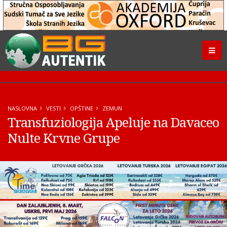
NASLOVNA
VESTI
OPŠTINE
ZEMUN
Transfuziologija Apeluje na Davaceo
Nulte Krvne Grupe