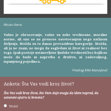
Misao dana:
Važno je obrazovanje, važne su neke vrednosne, moralne
norme, ali one se ne prenose savetovanjem nego načinom
življenja. Možda su to danas prevaziđene kategorije. Možda,
ali ja ne znam, ne mogu da sagledam ni život ni realnost bez
toga. Ipak postoje ustanovljene ljudske vrednosti bez kojih ne
može da bude ni napretka u društvu, ni zadovoljnog,
ispunjenog pojedinca.
Predrag Miki Manojlović
Anketa: Šta Vas vodi kroz život?
Šta Vas vodi kroz život, šta Vam daje snagu da idete napred, da
ustanete ujutru iz kreveta?
Strast