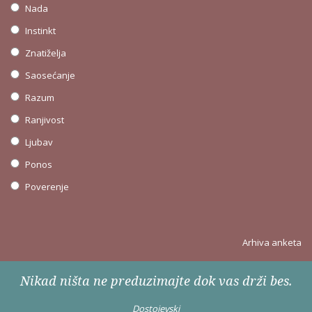
Nada
Instinkt
Znatiželja
Saosećanje
Razum
Ranjivost
Ljubav
Ponos
Poverenje
Arhiva anketa
Nikad ništa ne preduzimajte dok vas drži bes.
Dostojevski