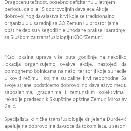
Dragocenu tečnost, posebno deficitarnu u letnjem
periodu, dalo je 15 dobrovoljnih davalaca. Akcije
dobrovoljnog davalaštva krvi koje se tradicionalno
organizuju u saradnji sa GO Zemun i u prostorijama
opštine deo su višegodišnje uhodane prakse i saradnje
sa Službom za transfuziologiju KBC ”Zemun”.
”Kao lokalna uprava više puta godišnje na nekoliko
lokacija organizujemo ovakve akcije, nastojeći da
pomognemo bolnicama na našoj teritoriji koje su radile
u kovid režimu i kojima su zalihe krvi neophodne. Sa
svoje strane podstičemo dobrovoljno davalaštvo među
zaposlenima, građanima i zemunskim kolektivima”,
rekao je predsednik Skupštine opštine Zemun Miroslav
Gajić.
Specijalista kliničke transfuziologije dr Jelena Đurđević
apeluje na dobrovoljne davaoce da tokom leta, u sezoni