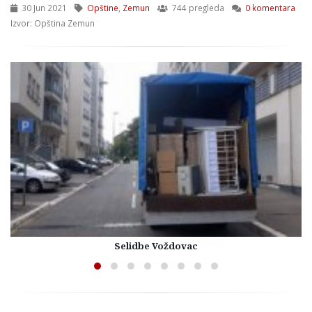
30 Jun 2021
Opštine
,
Zemun
744 pregleda
0 komentara
Izvor: Opština Zemun
Selidbe Voždovac