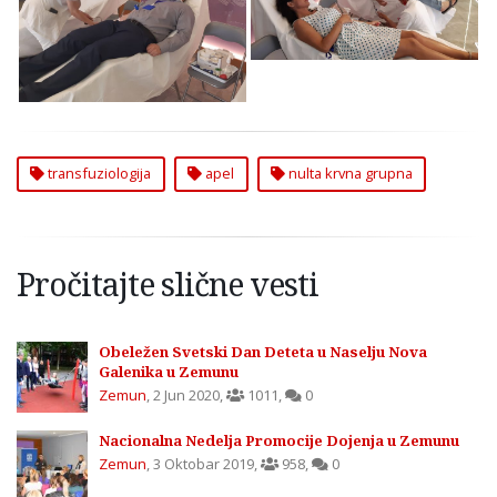
Zemun
Nulte Krvne Grupe
transfuziologija
apel
nulta krvna grupna
Pročitajte slične vesti
Obeležen Svetski Dan Deteta u Naselju Nova
Galenika u Zemunu
Zemun
,
2 Jun 2020
,
1011
,
0
Nacionalna Nedelja Promocije Dojenja u Zemunu
Zemun
,
3 Oktobar 2019
,
958
,
0