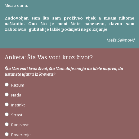
Misao dana:
Zadovoljan sam što sam proživeo vijek a nisam nikome
naškodio. Ono što je meni štete naneseno, davno sam
zaboravio, gubitak je lakše podnijeti nego kajanje.
Meša Selimović
Anketa: Šta Vas vodi kroz život?
Šta Vas vodi kroz život, šta Vam daje snagu da idete napred, da
ustanete ujutru iz kreveta?
Razum
Nada
Instinkt
Strast
Ranjivost
Poverenje