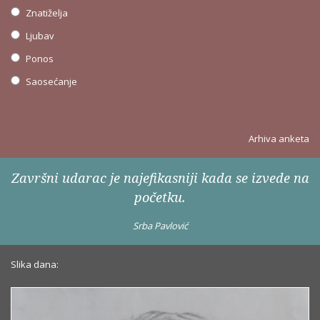
Znatiželja
Ljubav
Ponos
Saosećanje
Arhiva anketa
Završni udarac je najefikasniji kada se izvede na
početku.
Srba Pavlović
Slika dana: