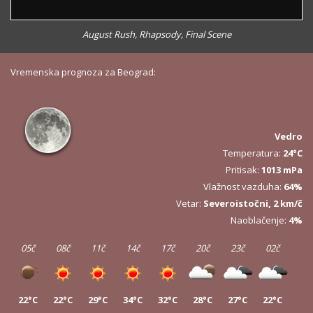
August Rush, Rhapsody, Final Scene
Vremenska prognoza za Beograd:
Vedro
Temperatura:
24°C
Pritisak:
1013 mPa
Vlažnost vazduha:
64%
Vetar:
Severoistočni, 2 km/č
Naoblačenje:
4%
05č
08č
11č
14č
17č
20č
23č
02č
22°C
22°C
29°C
34°C
32°C
28°C
27°C
22°C