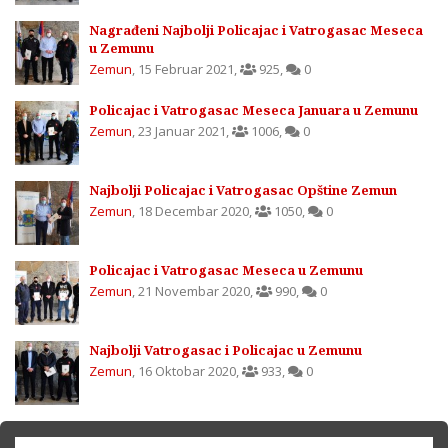
Nagrađeni Najbolji Policajac i Vatrogasac Meseca
u Zemunu
Zemun
,
15 Februar 2021
,
925
,
0
Policajac i Vatrogasac Meseca Januara u Zemunu
Zemun
,
23 Januar 2021
,
1006
,
0
Najbolji Policajac i Vatrogasac Opštine Zemun
Zemun
,
18 Decembar 2020
,
1050
,
0
Policajac i Vatrogasac Meseca u Zemunu
Zemun
,
21 Novembar 2020
,
990
,
0
Najbolji Vatrogasac i Policajac u Zemunu
Zemun
,
16 Oktobar 2020
,
933
,
0