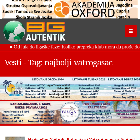
Vesti - Tag: najbolji vatrogasac
Nagrađen Najbolji Policajac i Vatrogasac za Avgust