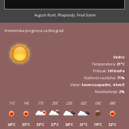
August Rush, Rhapsody, Final Scene
Vremenska prognoza za Beograd:
Vedro
Temperatura:
21°C
Pritisak:
1016 mPa
Vlažnost vazduha:
71%
Vetar:
Severozapadni, 4 km/č
Naoblačenje:
2%
11č
14č
17č
20č
23č
02č
05č
08č
26°C
33°C
33°C
27°C
26°C
21°C
19°C
22°C