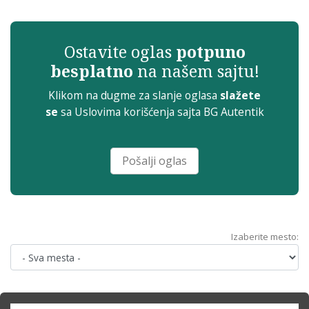
Ostavite oglas
potpuno
besplatno
na našem sajtu!
Klikom na dugme za slanje oglasa
slažete
se
sa
Uslovima korišćenja sajta
BG Autentik
Pošalji oglas
Izaberite mesto: