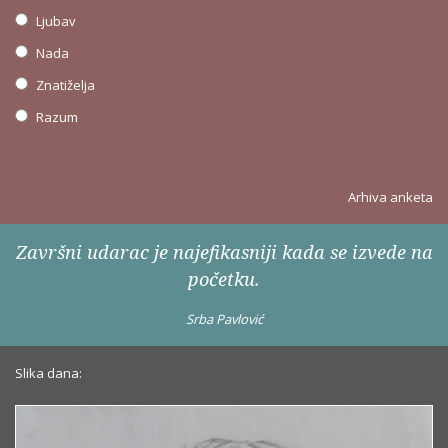
Ljubav
Nada
Znatiželja
Razum
Arhiva anketa
Završni udarac je najefikasniji kada se izvede na
početku.
Srba Pavlović
Slika dana: