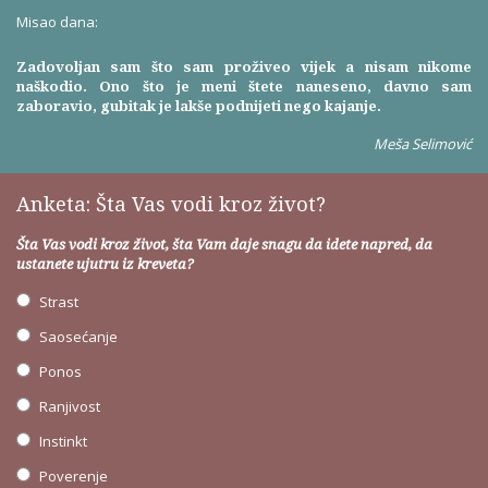
Misao dana:
Zadovoljan sam što sam proživeo vijek a nisam nikome
naškodio. Ono što je meni štete naneseno, davno sam
zaboravio, gubitak je lakše podnijeti nego kajanje.
Meša Selimović
Anketa: Šta Vas vodi kroz život?
Šta Vas vodi kroz život, šta Vam daje snagu da idete napred, da
ustanete ujutru iz kreveta?
Strast
Saosećanje
Ponos
Ranjivost
Instinkt
Poverenje