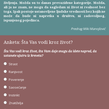
življenja. Možda su to danas prevaziđene kategorije. Možda,
ali ja ne znam, ne mogu da sagledam ni život ni realnost bez
toga. Ipak postoje ustanovljene ljudske vrednosti bez kojih ne
može da bude ni napretka u društvu, ni zadovoljnog,
ispunjenog pojedinca.
Predrag Miki Manojlović
Anketa: Šta Vas vodi kroz život?
Šta Vas vodi kroz život, šta Vam daje snagu da idete napred, da
ustanete ujutru iz kreveta?
Strast
Ranjivost
Poverenje
Saosećanje
Instinkt
Znatiželja