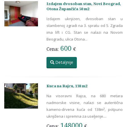
Izdajem dvosoban stan, Novi Beograd,
Otona Župančića 50 m2
Izdajem uknjizen, dvosoban stan u
stambenoj zgradi na 3. spratu od 5. Zgrada
ima lift i CG. Stan se nalazi na Novom
Beogradu, ulica Otona...
600
Cena:
€
Detaljnije
Kuca na Rajcu, 138 m2
Na visoravni Rajca, na 680 metara
nadmorske visine, nalazi se autentična
kameno-drvena kuća od 138m², potpuno
uknjižena i spremna za useljenje....
148000
Cena:
€