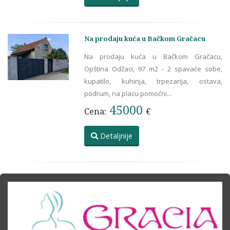
Na prodaju kuća u Bačkom Gračacu
Na prodaju kuća u Bačkom Gračacu,
Opština Odžaci, 97 m2 - 2 spavaće sobe,
kupatilo, kuhinja, trpezarija, ostava,
podrum, na placu pomoćni...
45000
Cena:
€
Detaljnije