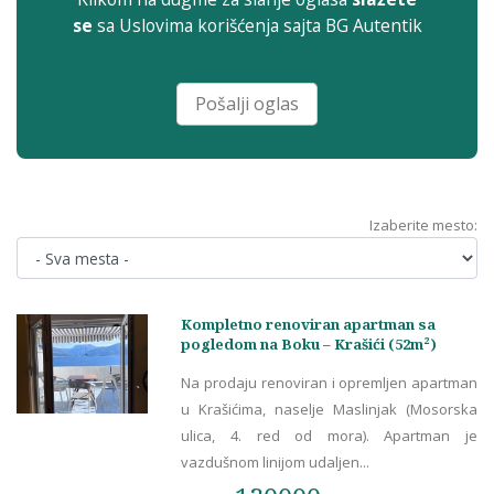
se
sa
Uslovima korišćenja sajta
BG Autentik
Pošalji oglas
Izaberite mesto:
Kompletno renoviran apartman sa
pogledom na Boku – Krašići (52m²)
Na prodaju renoviran i opremljen apartman
u Krašićima, naselje Maslinjak (Mosorska
ulica, 4. red od mora). Apartman je
vazdušnom linijom udaljen...