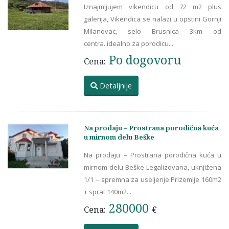
Iznajmljujem vikendicu od 72 m2 plus
galerija, Vikendica se nalazi u opstini Gornji
Milanovac, selo Brusnica 3km od
centra..idealno za porodicu...
Po dogovoru
Cena:
Detaljnije
Na prodaju – Prostrana porodična kuća
u mirnom delu Beške
Na prodaju – Prostrana porodična kuća u
mirnom delu Beške Legalizovana, uknjižena
1/1 – spremna za useljenje Prizemlje 160m2
+ sprat 140m2...
280000
Cena:
€