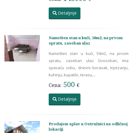
Detaljnije
Namešten stan u kući, 50m2, na prvom
spratu, zaseban ulaz
Namešten stan u kući, 50m2, na prvom
spratu, zaseban ulaz Dvosoban, ima
spavaću sobu, dnevni boravak, trpezariju,
kuhinju, kupatilo, terasu,...
500
Cena:
€
Detaljnije
Prodajem splav u Ostružnici na odličnoj
lokaciji