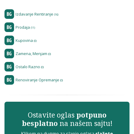
Izdavanje Rentiranje
(16)
Prodaja
(11)
Kupovina
(0)
Zamena, Menjam
(0)
Ostalo Razno
(0)
Renoviranje Opremanje
(0)
Ostavite oglas
potpuno
besplatno
na našem sajtu!
Klikom na dugme za slanje oglasa
slažete