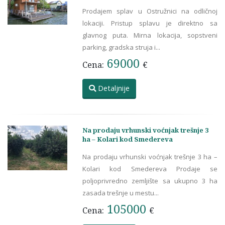
Prodajem splav u Ostružnici na odličnoj
lokaciji. Pristup splavu je direktno sa
glavnog puta. Mirna lokacija, sopstveni
parking, gradska struja i...
69000
Cena:
€
Detaljnije
Na prodaju vrhunski voćnjak trešnje 3
ha – Kolari kod Smedereva
Na prodaju vrhunski voćnjak trešnje 3 ha –
Kolari kod Smedereva Prodaje se
poljoprivredno zemljište sa ukupno 3 ha
zasada trešnje u mestu...
105000
Cena:
€