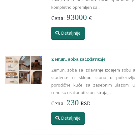
kompletno opremljen sa...
93000
Cena:
€
Detaljnije
Zemun, soba za izdavanje
Zemun, soba za izdavanje Izdajem sobu a
studente u sklopu stana u potkrovlju
porodične kuće sa zasebnim ulazom. U
cenu su uračunati stan, struja,...
230
Cena:
RSD
Detaljnije