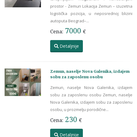
prostor - Zemun Lokacija Zemun – izuzetna
logistička pozicija, u neposrednoj blizini
autoputa Beograd–...
7000
Cena:
€
Detaljnije
Zemun, naselje Nova Galenika, izdajem
sobu za zaposlenu osobu
Zemun, naselje Nova Galenika, izdajem
sobu za zaposlenu osobu Zemun, naselje
Nova Galenika, izdajem sobu za zaposlenu
osobu, u prozmelju porodične...
230
Cena:
€
Detaljnije