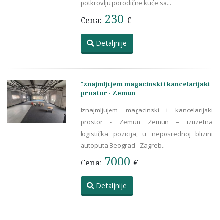
potkrovlju porodične kuće sa...
230
Cena:
€
Detaljnije
Iznajmljujem magacinski i kancelarijski
prostor - Zemun
Iznajmljujem magacinski i kancelarijski
prostor - Zemun Zemun – izuzetna
logistička pozicija, u neposrednoj blizini
autoputa Beograd– Zagreb...
7000
Cena:
€
Detaljnije