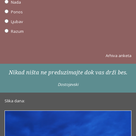
Nada
Ponos
Ljubav
Razum
Arhiva anketa
Nikad ništa ne preduzimajte dok vas drži bes.
Dostojevski
Slika dana: