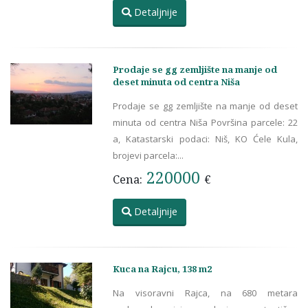
Detaljnije
Prodaje se gg zemljište na manje od
deset minuta od centra Niša
Prodaje se gg zemljište na manje od deset
minuta od centra Niša Površina parcele: 22
a, Katastarski podaci: Niš, KO Ćele Kula,
brojevi parcela:...
220000
Cena:
€
Detaljnije
Kuca na Rajcu, 138 m2
Na visoravni Rajca, na 680 metara