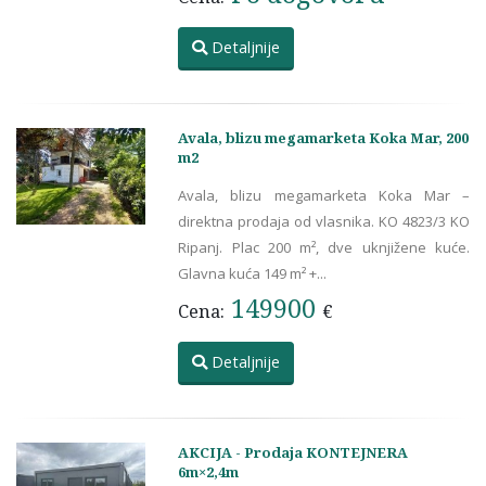
Detaljnije
Avala, blizu megamarketa Koka Mar, 200
m2
Avala, blizu megamarketa Koka Mar –
direktna prodaja od vlasnika. KO 4823/3 KO
Ripanj. Plac 200 m², dve uknjižene kuće.
Glavna kuća 149 m² +...
149900
Cena:
€
Detaljnije
AKCIJA - Prodaja KONTEJNERA
6m×2,4m