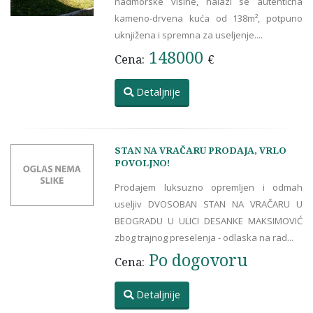
nadmorske visine, nalazi se autentična
kameno-drvena kuća od 138m², potpuno
uknjižena i spremna za useljenje....
148000
Cena:
€
Detaljnije
STAN NA VRAČARU PRODAJA, VRLO
POVOLJNO!
Prodajem luksuzno opremljen i odmah
useljiv DVOSOBAN STAN NA VRAČARU U
BEOGRADU U ULICI DESANKE MAKSIMOVIĆ
zbog trajnog preselenja - odlaska na rad...
Po dogovoru
Cena:
Detaljnije