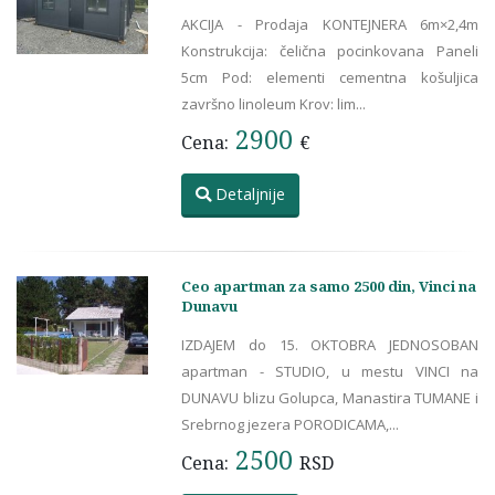
AKCIJA - Prodaja KONTEJNERA 6m×2,4m
Konstrukcija: čelična pocinkovana Paneli
5cm Pod: elementi cementna košuljica
završno linoleum Krov: lim...
2900
Cena:
€
Detaljnije
Ceo apartman za samo 2500 din, Vinci na
Dunavu
IZDAJEM do 15. OKTOBRA JEDNOSOBAN
apartman - STUDIO, u mestu VINCI na
DUNAVU blizu Golupca, Manastira TUMANE i
Srebrnog jezera PORODICAMA,...
2500
Cena:
RSD