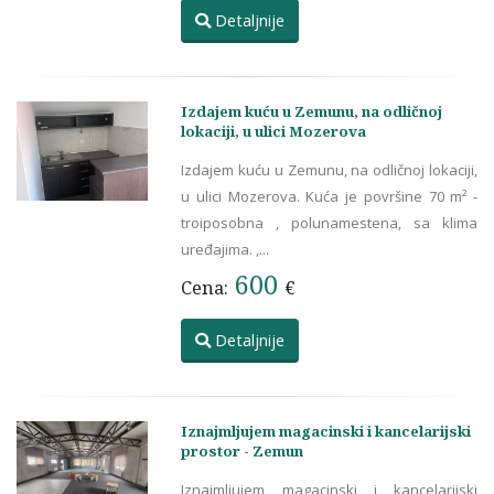
Detaljnije
Izdajem kuću u Zemunu, na odličnoj
lokaciji, u ulici Mozerova
Izdajem kuću u Zemunu, na odličnoj lokaciji,
u ulici Mozerova. Kuća je površine 70 m² -
troiposobna , polunamestena, sa klima
uređajima. ,...
600
Cena:
€
Detaljnije
Iznajmljujem magacinski i kancelarijski
prostor - Zemun
Iznajmljujem magacinski i kancelarijski