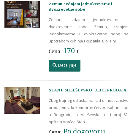
Zemun, izdajem jednokrevetne i
dvokrevetne sobe
Zemun, izdajem jednokrevetne i
dvokrevetne sobe Zemun, izdajem
jednokrevetne i dvokrevetne sobe sa
upotrebom kuhinje i kupatila, u blizini...
170
Cena:
€
Detaljnije
STAN U MILEŠEVSKOJ ULICI PRODAJA
Zbog trajnog odlaska na rad u inostranstvo
prodajem vrlo komforan četvorosoban stan
u Beogradu, u Mileševskoj ulici broj 62,
opština Vračar. Stan...
Po dogovoru
Cena: