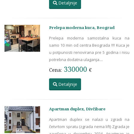
Detaljnije
Prelepa moderna kuca, Beograd
Prelepa moderna samostalna kuca na
samo 10 min od centra Beograda !!!! Kuca je
u potpunosti renovirana pre 5 godina i nisu
potrebna dodatna ulaganja....
330000
Cena:
€
Detaljnije
Apartman duplex, Divčibare
Apartman duplex se nalazi u zgradi na
četvrtom spratu (zgrada nema lift) Zgrada je
završena u decembru 2024. Apartman je