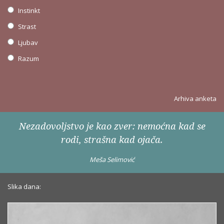
Instinkt
Strast
Ljubav
Razum
Arhiva anketa
Nezadovoljstvo je kao zver: nemoćna kad se
rodi, strašna kad ojača.
Meša Selimović
Slika dana: