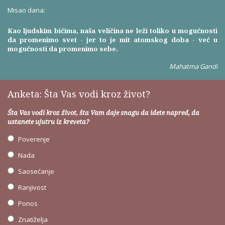
Misao dana:
Kao ljudskim bićima, naša veličina ne leži toliko u mogućnosti
da promenimo svet - jer to je mit atomskog doba - već u
mogućnosti da promenimo sebe.
Mahatma Gandi
Anketa: Šta Vas vodi kroz život?
Šta Vas vodi kroz život, šta Vam daje snagu da idete napred, da
ustanete ujutru iz kreveta?
Poverenje
Nada
Saosećanje
Ranjivost
Ponos
Znatiželja