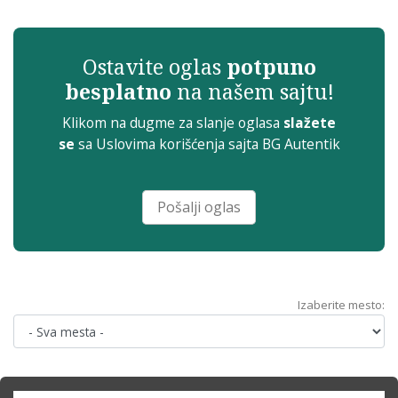
Ostavite oglas
potpuno
besplatno
na našem sajtu!
Klikom na dugme za slanje oglasa
slažete
se
sa
Uslovima korišćenja sajta
BG Autentik
Pošalji oglas
Izaberite mesto: