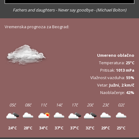
Fathers and daughters - Never say goodbye - (Michael Bolton)
Vremenska prognoza za Beograd:
Umereno oblačno
Temperatura:
25°C
Pritisak:
1013 mPa
Vlažnost vazduha:
55%
Vetar:
Južni, 2 km/č
Naoblačenje:
42%
05č
08č
11č
14č
17č
20č
23č
02č
24°C
28°C
34°C
37°C
37°C
32°C
29°C
25°C
05č
08č
11č
14č
17č
20č
23č
02č