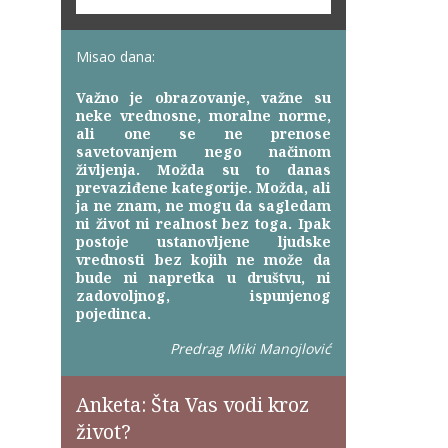
Misao dana:
Važno je obrazovanje, važne su
neke vrednosne, moralne norme,
ali one se ne prenose
savetovanjem nego načinom
življenja. Možda su to danas
prevaziđene kategorije. Možda, ali
ja ne znam, ne mogu da sagledam
ni život ni realnost bez toga. Ipak
postoje ustanovljene ljudske
vrednosti bez kojih ne može da
bude ni napretka u društvu, ni
zadovoljnog, ispunjenog
pojedinca.
Predrag Miki Manojlović
Anketa: Šta Vas vodi kroz
život?