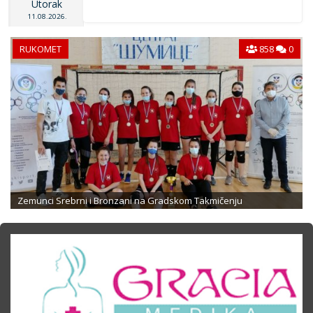
Utorak
11.08.2026.
RUKOMET
858
0
Zemunci Srebrni i Bronzani na Gradskom Takmičenju