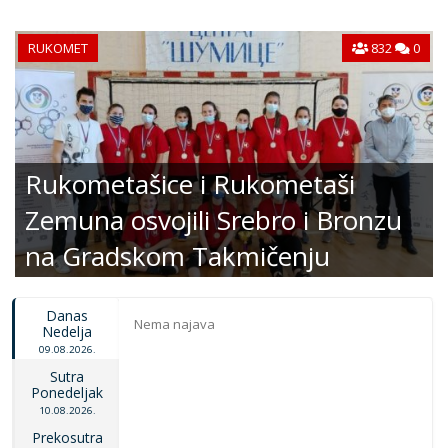
RUKOMET
832
0
Rukometašice i Rukometaši
Zemuna osvojili Srebro i Bronzu
na Gradskom Takmičenju
Danas
Nema najava
Nedelja
09.08.2026.
Sutra
Ponedeljak
10.08.2026.
Prekosutra