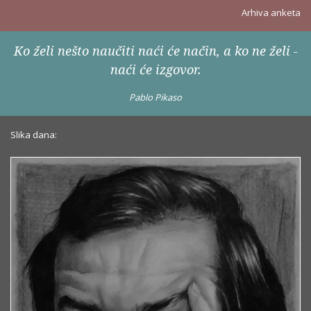
Arhiva anketa
Ko želi nešto naučiti naći će način, a ko ne želi -
naći će izgovor.
Pablo Pikaso
Slika dana: