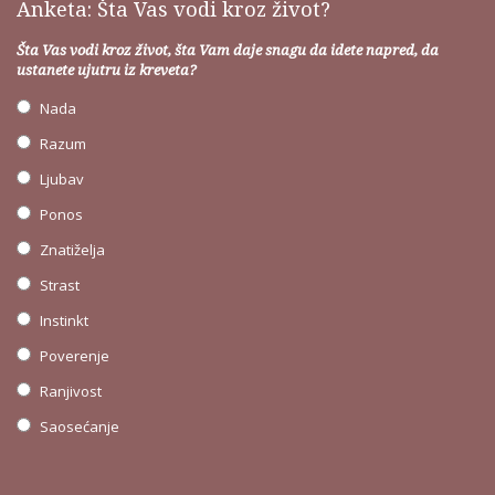
Anketa: Šta Vas vodi kroz život?
Šta Vas vodi kroz život, šta Vam daje snagu da idete napred, da
ustanete ujutru iz kreveta?
Nada
Razum
Ljubav
Ponos
Znatiželja
Strast
Instinkt
Poverenje
Ranjivost
Saosećanje