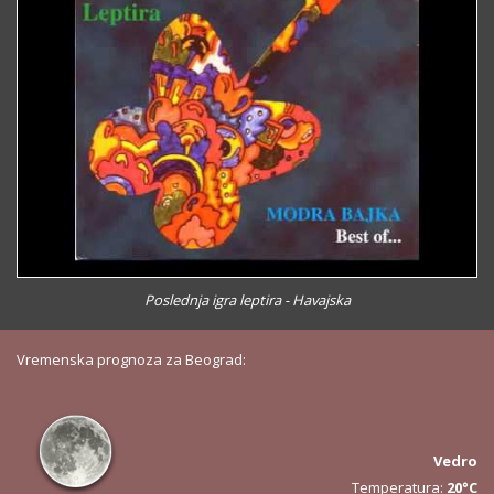
Poslednja igra leptira - Havajska
Vremenska prognoza za Beograd:
Vedro
Temperatura:
20°C