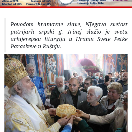
Povodom hramovne slave, NJegova svetost
patrijarh srpski g. Irinej služio je svetu
arhijerejsku liturgiju u Hramu Svete Petke
Paraskeve u Rušnju.