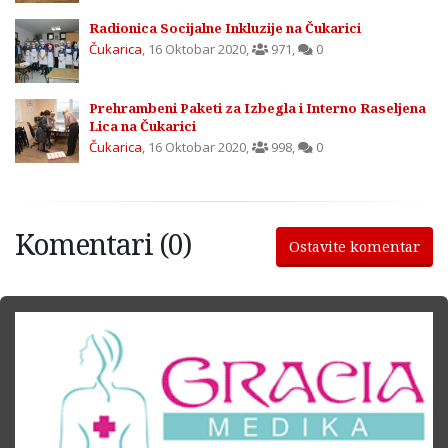
Radionica Socijalne Inkluzije na Čukarici
Čukarica
,
16 Oktobar 2020
,
971
,
0
Prehrambeni Paketi za Izbegla i Interno Raseljena
Lica na Čukarici
Čukarica
,
16 Oktobar 2020
,
998
,
0
Komentari (0)
Ostavite komentar