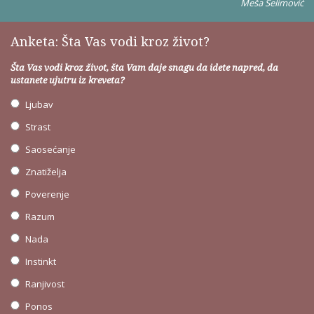
Meša Selimović
Anketa: Šta Vas vodi kroz život?
Šta Vas vodi kroz život, šta Vam daje snagu da idete napred, da
ustanete ujutru iz kreveta?
Ljubav
Strast
Saosećanje
Znatiželja
Poverenje
Razum
Nada
Instinkt
Ranjivost
Ponos