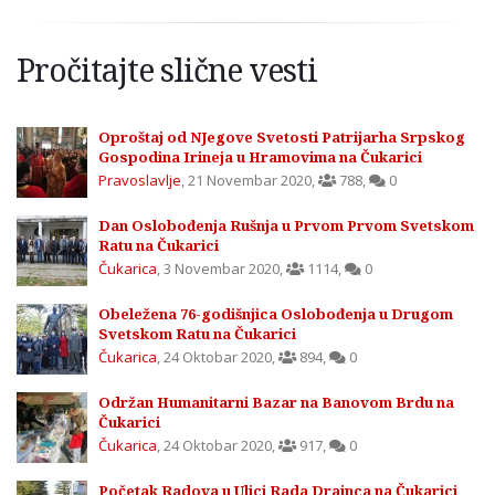
Pročitajte slične vesti
Oproštaj od NJegove Svetosti Patrijarha Srpskog
Gospodina Irineja u Hramovima na Čukarici
Pravoslavlje
,
21 Novembar 2020
,
788
,
0
Dan Oslobođenja Rušnja u Prvom Prvom Svetskom
Ratu na Čukarici
Čukarica
,
3 Novembar 2020
,
1114
,
0
Obeležena 76-godišnjica Oslobođenja u Drugom
Svetskom Ratu na Čukarici
Čukarica
,
24 Oktobar 2020
,
894
,
0
Održan Humanitarni Bazar na Banovom Brdu na
Čukarici
Čukarica
,
24 Oktobar 2020
,
917
,
0
Početak Radova u Ulici Rada Drainca na Čukarici