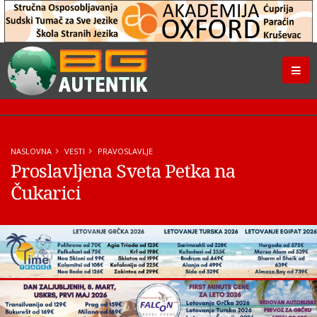
NASLOVNA
VESTI
PRAVOSLAVLJE
Proslavljena Sveta Petka na
Čukarici