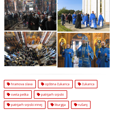
Proslavljena Sveta
Proslavljena Sveta
Petka na Čukarici
Petka na Čukarici
Proslavljena Sveta
Proslavljena Sveta
Petka na Čukarici
Petka na Čukarici
hramova slava
opština čukarica
čukarica
sveta petka
patrijarh srpski
patrijarh srpski irinej
liturgija
rušanj