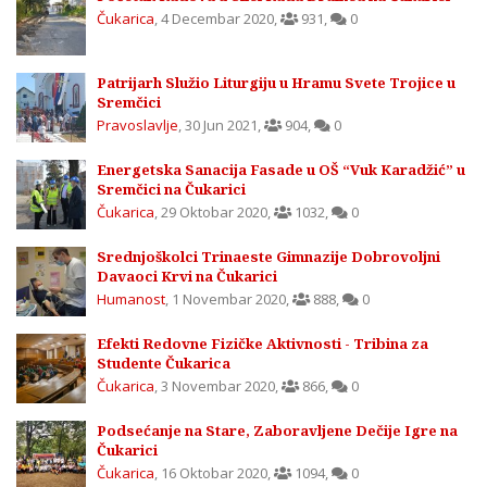
Čukarica
,
4 Decembar 2020
,
931
,
0
Patrijarh Služio Liturgiju u Hramu Svete Trojice u
Sremčici
Pravoslavlje
,
30 Jun 2021
,
904
,
0
Energetska Sanacija Fasade u OŠ “Vuk Karadžić” u
Sremčici na Čukarici
Čukarica
,
29 Oktobar 2020
,
1032
,
0
Srednjoškolci Trinaeste Gimnazije Dobrovoljni
Davaoci Krvi na Čukarici
Humanost
,
1 Novembar 2020
,
888
,
0
Efekti Redovne Fizičke Aktivnosti - Tribina za
Studente Čukarica
Čukarica
,
3 Novembar 2020
,
866
,
0
Podsećanje na Stare, Zaboravljene Dečije Igre na
Čukarici
Čukarica
,
16 Oktobar 2020
,
1094
,
0