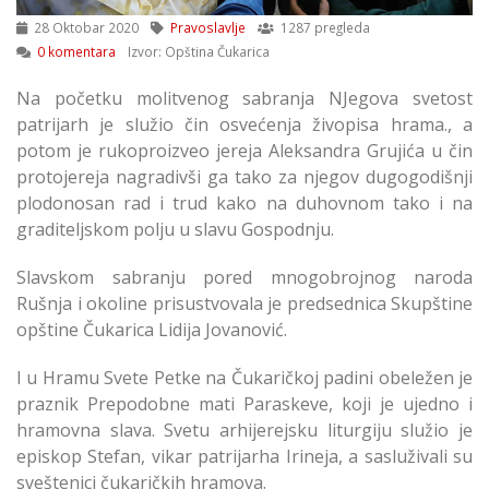
28 Oktobar 2020
Pravoslavlje
1287 pregleda
0 komentara
Izvor: Opština Čukarica
Na početku molitvenog sabranja NJegova svetost
patrijarh je služio čin osvećenja živopisa hrama., a
potom je rukoproizveo jereja Aleksandra Grujića u čin
protojereja nagradivši ga tako za njegov dugogodišnji
plodonosan rad i trud kako na duhovnom tako i na
graditeljskom polju u slavu Gospodnju.
Slavskom sabranju pored mnogobrojnog naroda
Rušnja i okoline prisustvovala je predsednica Skupštine
opštine Čukarica Lidija Jovanović.
I u Hramu Svete Petke na Čukaričkoj padini obeležen je
praznik Prepodobne mati Paraskeve, koji je ujedno i
hramovna slava. Svetu arhijerejsku liturgiju služio je
episkop Stefan, vikar patrijarha Irineja, a sasluživali su
sveštenici čukaričkih hramova.