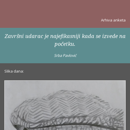
Arhiva anketa
Završni udarac je najefikasniji kada se izvede na
početku.
Srba Pavlović
Slika dana: