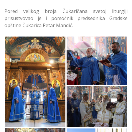
Pored velikog broja Čukaričana svetoj liturgiji
prisustvovao je i pomoćnik predsednika Gradske
opštine Čukarica Petar Mandić.
Proslavljena Sveta
Petka na Čukarici
Proslavljena Sveta
Petka na Čukarici
Proslavljena Sveta
Petka na Čukarici