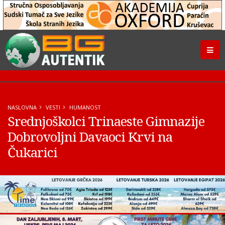
NASLOVNA
VESTI
HUMANOST
Srednjoškolci Trinaeste Gimnazije
Dobrovoljni Davaoci Krvi na
Čukarici