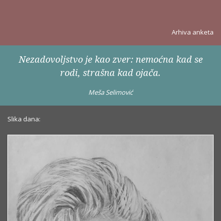
Arhiva anketa
Nezadovoljstvo je kao zver: nemoćna kad se
rodi, strašna kad ojača.
Meša Selimović
Slika dana: