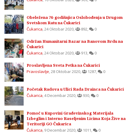
Obeležena 76-godišnjica Oslobođenja u Drugom
Svetskom Ratu na Čukarici
Čukarica
,
24 Oktobar 2020
,
892
,
0
Održan Humanitarni Bazar na Banovom Brdu na
Čukarici
Čukarica
,
24 Oktobar 2020
,
913
,
0
Proslavljena Sveta Petka na Čukarici
Pravoslavlje
,
28 Oktobar 2020
,
1287
,
0
Početak Radova u Ulici Rada Drainca na Čukarici
Čukarica
,
4 Decembar 2020
,
930
,
0
Pomoć u Kupovini Građevinskog Materijala
Izbeglim i Interno Raseljenim Licima Koja Žive na
Teritoriji GO Čukarica
Čukarica
,
9 Decembar 2020
,
1011
,
0