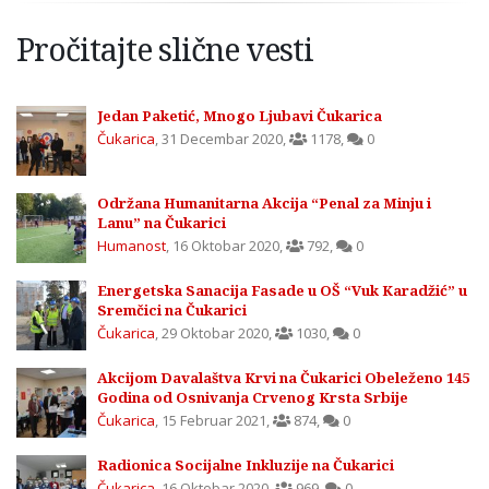
Pročitajte slične vesti
Jedan Paketić, Mnogo Ljubavi Čukarica
Čukarica
,
31 Decembar 2020
,
1178
,
0
Održana Humanitarna Akcija “Penal za Minju i
Lanu” na Čukarici
Humanost
,
16 Oktobar 2020
,
792
,
0
Energetska Sanacija Fasade u OŠ “Vuk Karadžić” u
Sremčici na Čukarici
Čukarica
,
29 Oktobar 2020
,
1030
,
0
Akcijom Davalaštva Krvi na Čukarici Obeleženo 145
Godina od Osnivanja Crvenog Krsta Srbije
Čukarica
,
15 Februar 2021
,
874
,
0
Radionica Socijalne Inkluzije na Čukarici
Čukarica
,
16 Oktobar 2020
,
969
,
0