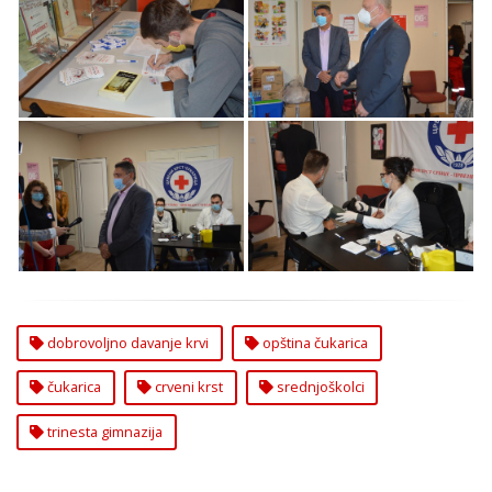
Srednjoškolci
Srednjoškolci
Trinaeste Gimnazije
Trinaeste Gimnazije
Dobrovoljni Davaoci
Dobrovoljni Davaoci
Krvi na Čukarici
Krvi na Čukarici
Srednjoškolci
Srednjoškolci
Trinaeste Gimnazije
Trinaeste Gimnazije
Dobrovoljni Davaoci
Dobrovoljni Davaoci
Krvi na Čukarici
Krvi na Čukarici
dobrovoljno davanje krvi
opština čukarica
čukarica
crveni krst
srednjoškolci
trinesta gimnazija