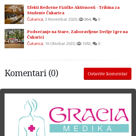
Efekti Redovne Fizičke Aktivnosti - Tribina za
Studente Čukarica
Čukarica
,
3 Novembar 2020
,
864
,
0
Podsećanje na Stare, Zaboravljene Dečije Igre na
Čukarici
Čukarica
,
16 Oktobar 2020
,
1092
,
0
Komentari (0)
Ostavite komentar