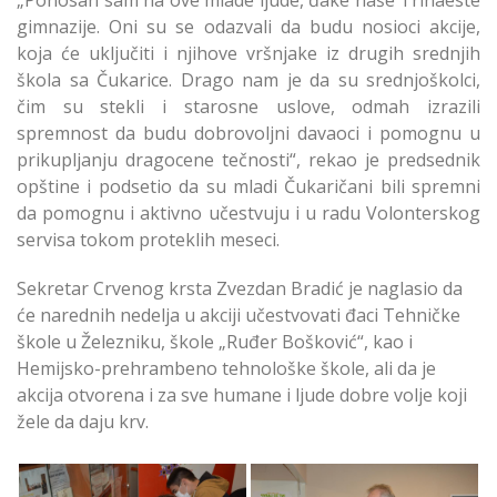
„Ponosan sam na ove mlade ljude, đake naše Trinaeste
gimnazije. Oni su se odazvali da budu nosioci akcije,
koja će uključiti i njihove vršnjake iz drugih srednjih
škola sa Čukarice. Drago nam je da su srednjoškolci,
čim su stekli i starosne uslove, odmah izrazili
spremnost da budu dobrovoljni davaoci i pomognu u
prikupljanju dragocene tečnosti“, rekao je predsednik
opštine i podsetio da su mladi Čukaričani bili spremni
da pomognu i aktivno učestvuju i u radu Volonterskog
servisa tokom proteklih meseci.
Sekretar Crvenog krsta Zvezdan Bradić je naglasio da
će narednih nedelja u akciji učestvovati đaci Tehničke
škole u Železniku, škole „Ruđer Bošković“, kao i
Hemijsko-prehrambeno tehnološke škole, ali da je
akcija otvorena i za sve humane i ljude dobre volje koji
žele da daju krv.