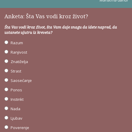
Anketa: Šta Vas vodi kroz život?
Šta Vas vodi kroz život, šta Vam daje snagu da idete napred, da
ustanete ujutru iz kreveta?
Razum
Ranjivost
Znatiželja
Strast
Saosećanje
Ponos
Instinkt
Nada
Ljubav
Poverenje