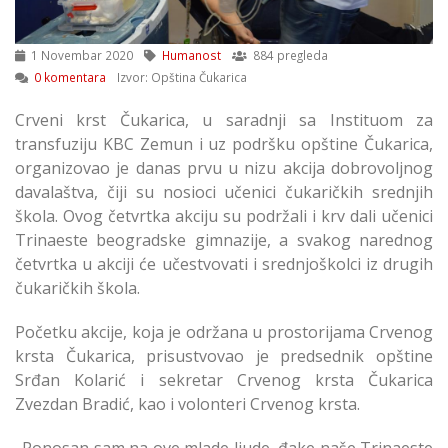
1 Novembar 2020
Humanost
884 pregleda
0 komentara
Izvor: Opština Čukarica
Crveni krst Čukarica, u saradnji sa Instituom za
transfuziju KBC Zemun i uz podršku opštine Čukarica,
organizovao je danas prvu u nizu akcija dobrovoljnog
davalaštva, čiji su nosioci učenici čukaričkih srednjih
škola. Ovog četvrtka akciju su podržali i krv dali učenici
Trinaeste beogradske gimnazije, a svakog narednog
četvrtka u akciji će učestvovati i srednjoškolci iz drugih
čukaričkih škola.
Početku akcije, koja je održana u prostorijama Crvenog
krsta Čukarica, prisustvovao je predsednik opštine
Srđan Kolarić i sekretar Crvenog krsta Čukarica
Zvezdan Bradić, kao i volonteri Crvenog krsta.