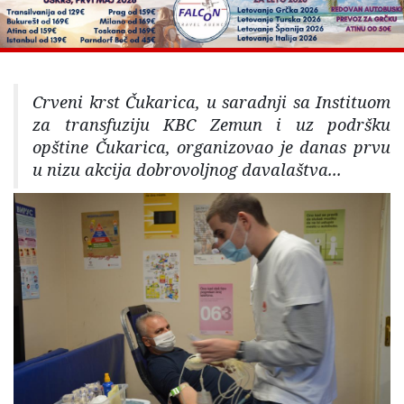
Crveni krst Čukarica, u saradnji sa Instituom
za transfuziju KBC Zemun i uz podršku
opštine Čukarica, organizovao je danas prvu
u nizu akcija dobrovoljnog davalaštva...