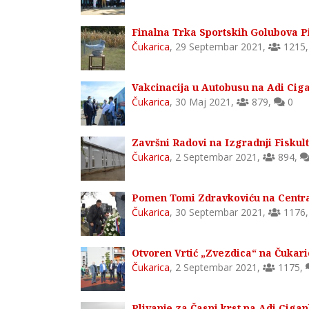
Finalna Trka Sportskih Golubova P
Čukarica
,
29 Septembar 2021
,
1215
Vakcinacija u Autobusu na Adi Ciga
Čukarica
,
30 Maj 2021
,
879
,
0
Završni Radovi na Izgradnji Fiskult
Čukarica
,
2 Septembar 2021
,
894
,
Pomen Tomi Zdravkoviću na Centr
Čukarica
,
30 Septembar 2021
,
1176
Otvoren Vrtić „Zvezdica“ na Čukari
Čukarica
,
2 Septembar 2021
,
1175
,
Plivanje za Časni krst na Adi Ciganl