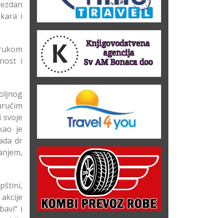
vezdan
kara i
trukom
nost i
oljnog
 uručim
i svoje
kao je
ada dr
anjem,
pštini,
akcije
bavi“ i