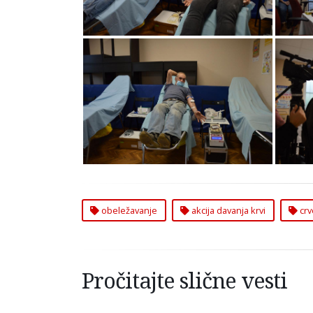
Akcijom Davalaštva Krvi na
Akc
Čukarici Obeleženo 145
Ču
Godina od Osnivanja Crvenog
Godi
Krsta Srbije
obeležavanje
akcija davanja krvi
crv
Pročitajte slične vesti