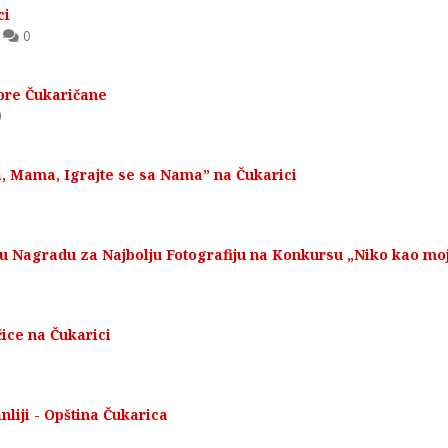
ci
,
0
bre Čukaričane
0
a, Mama, Igrajte se sa Nama” na Čukarici
vu Nagradu za Najbolju Fotografiju na Konkursu „Niko kao mo
ice na Čukarici
liji - Opština Čukarica