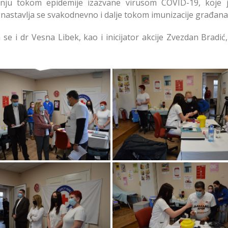
nju tokom epidemije izazvane virusom COVID-19, koje j
 nastavlja se svakodnevno i dalje tokom imunizacije građana
se i dr Vesna Libek, kao i inicijator akcije Zvezdan Bradić
ijom Davalaštva Krvi na
Akcijom Davalaštva Krvi
karici Obeleženo 145
Čukarici Obeleženo 14
na od Osnivanja Crvenog
Godina od Osnivanja Crv
Krsta Srbije
Krsta Srbije
ijom Davalaštva Krvi na
Akcijom Davalaštva Krvi
karici Obeleženo 145
Čukarici Obeleženo 14
na od Osnivanja Crvenog
Godina od Osnivanja Crv
Krsta Srbije
Krsta Srbije