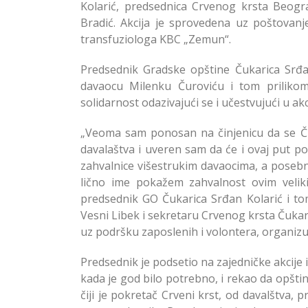
Kolarić, predsednica Crvenog krsta Beogr
Bradić. Akcija je sprovedena uz poštovanj
transfuziologa KBC „Zemun“.
Predsednik Gradske opštine Čukarica Srđa
davaocu Milenku Čuroviću i tom priliko
solidarnost odazivajući se i učestvujući u ak
„Veoma sam ponosan na činjenicu da se Ču
davalaštva i uveren sam da će i ovaj put po
zahvalnice višestrukim davaocima, a posebno
lično ime pokažem zahvalnost ovim veliki
predsednik GO Čukarica Srđan Kolarić i to
Vesni Libek i sekretaru Crvenog krsta Čuka
uz podršku zaposlenih i volontera, organizu
Predsednik je podsetio na zajedničke akcije
kada je god bilo potrebno, i rekao da opšt
čiji je pokretač Crveni krst, od davalštva, 