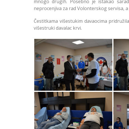
mnogo drugih. Posebno je istakao sarad
neprocenjiva za rad Volonterskog servisa, a
Čestitkama višestukim davaocima pridružila 
višestruki davalac krvi.
Akcijom Davalaštva Krvi na
Akc
Čukarici Obeleženo 145
Ču
Godina od Osnivanja Crvenog
Godi
Krsta Srbije
Akcijom Davalaštva Krvi na
Akc
Čukarici Obeleženo 145
Ču
Godina od Osnivanja Crvenog
Godi
Krsta Srbije