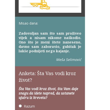
Misao dana:
Zadovoljan sam što sam proživeo
vijek a nisam nikome naškodio.
Ono što je meni štete naneseno,
davno sam zaboravio, gubitak je
lakše podnijeti nego kajanje.
Meša Selimović
Anketa: Šta Vas vodi kroz
život?
Šta Vas vodi kroz život, šta Vam daje
snagu da idete napred, da ustanete
ujutru iz kreveta?
Razum