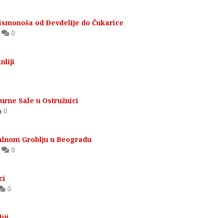
ismonoša od Đevđelije do Čukarice
,
0
nliji
urne Sale u Ostružnici
0
alnom Groblju u Beogradu
,
0
ci
0
iji