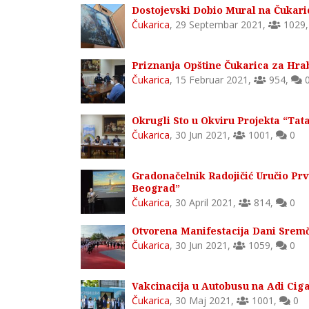
Dostojevski Dobio Mural na Čukari
Čukarica
,
29 Septembar 2021
,
1029
Priznanja Opštine Čukarica za Hra
Čukarica
,
15 Februar 2021
,
954
,
Okrugli Sto u Okviru Projekta “Tat
Čukarica
,
30 Jun 2021
,
1001
,
0
Gradonačelnik Radojičić Uručio Pr
Beograd”
Čukarica
,
30 April 2021
,
814
,
0
Otvorena Manifestacija Dani Sremč
Čukarica
,
30 Jun 2021
,
1059
,
0
Vakcinacija u Autobusu na Adi Cigan
Čukarica
,
30 Maj 2021
,
1001
,
0