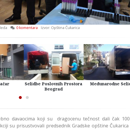
leda
0 komentara
Izvor: Opština Čukarica
račar
Selidbe Poslovnih Prostora
Međunarodne Seli
Beograd
ebno davaocima koji su dragocenu tečnost dali čak 100
Akciji su prisustvovali predsednik Gradske opštine Čukarica