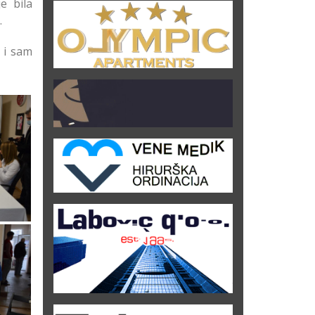
e bila
.
, i sam
 na
5
enog
 na
5
enog