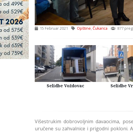
15 Februar 2021
Opštine
,
Čukarica
877 preg
Kuća Beograd
Selidbe Voždovac
Selidbe V
Višestrukim dobrovoljnim davaocima, pos
uručene su zahvalnice i prigodni pokloni. 