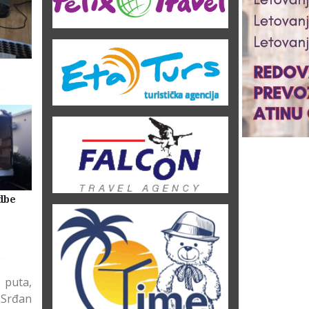
dbe
Selidbe Firme Beograd
Skladištenje Stvari Beogr
Magacin Lagerovanje
 puta,
 Srđan