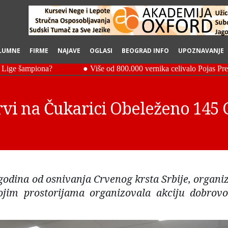
LUMNE
FIRME
NAJAVE
OGLASI
BEOGRAD INFO
UPOZNAVANJE
vi na Čukarici Obeleženo 145 
odina od osnivanja Crvenog krsta Srbije, organiz
ojim prostorijama organizovala akciju dobrovo