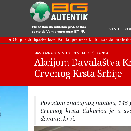
Ne želimo da budemo prvi, želimo
VESTI
KO
samo da Vam prenesemo ISTINU!
NASLOVNA
VESTI
OPŠTINE
ČUKARICA
Akcijom Davalaštva Kr
Crvenog Krsta Srbije
Povodom značajnog jubileja, 145 g
Crvenog krsta Čukarica je u sv
davanja krvi.