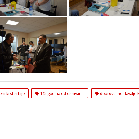
ijom Davalaštva Krvi na
karici Obeleženo 145
na od Osnivanja Crvenog
Krsta Srbije
eni krst srbije
145 godina od osnivanja
dobrovoljno davalje k