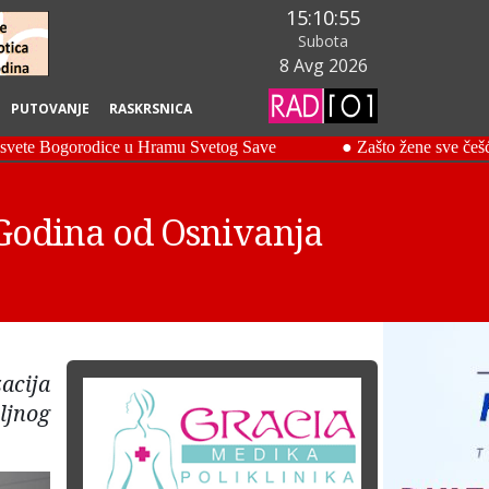
15:10:56
Subota
8 Avg 2026
PUTOVANJE
RASKRSNICA
Godina od Osnivanja
acija
ljnog