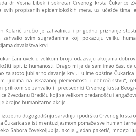
ada dr Vesna Libek i sekretar Crvenog krsta Čukarice Z
e svih propisanih epidemioloških mera, uz učešće tima le
n Kolarić uručio je zahvalnicu i prigodno priznanje stos
m zahvalio svim sugrađanima koji pokazuju veliku huma
cijama davalaštva krvi.
karičani uvek u velikom broju odazivaju akcijama dobrov
ložiti ispit iz humanosti. Drago mi je da sam imao čast da
 za stoto jubilarno davanje krvi, i u ime opštine Čukarica 
m ljudima na iskazanoj plemenitosti i dobročinstvu“, re
m prilikom se zahvalio i predsednici Crvenog krsta Beogr
rice Zvezdanu Bradiću koji sa velikom predanošću i angažov
je brojne humanitarne akcije.
 i izuzetnu dugogodišnju saradnju i podršku Crvenog krsta o
ina Čukarica sa istim entuzijazmom pomaže sve humanitarne 
preko Sabora čovekoljublja, akcije „Jedan paketić, mnogo lju