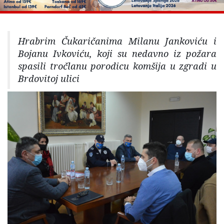
Hrabrim Čukaričanima Milanu Jankoviću i
Bojanu Ivkoviću, koji su nedavno iz požara
spasili tročlanu porodicu komšija u zgradi u
Brdovitoj ulici