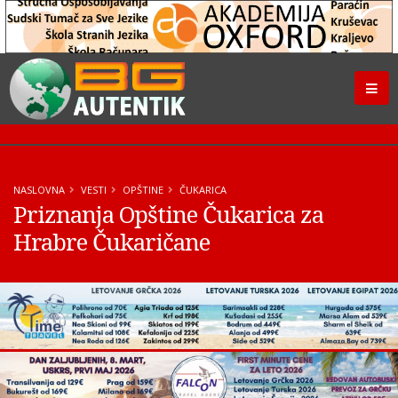
NASLOVNA
VESTI
OPŠTINE
ČUKARICA
Priznanja Opštine Čukarica za
Hrabre Čukaričane