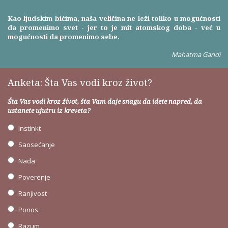
Kao ljudskim bićima, naša veličina ne leži toliko u mogućnosti
da promenimo svet - jer to je mit atomskog doba - već u
mogućnosti da promenimo sebe.
Mahatma Gandi
Anketa: Šta Vas vodi kroz život?
Šta Vas vodi kroz život, šta Vam daje snagu da idete napred, da
ustanete ujutru iz kreveta?
Instinkt
Saosećanje
Nada
Poverenje
Ranjivost
Ponos
Razum