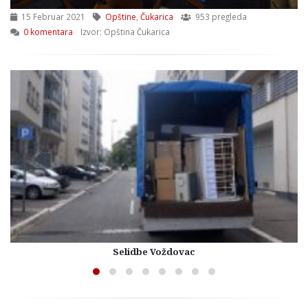
15 Februar 2021
Opštine
,
Čukarica
953 pregleda
0 komentara
Izvor: Opština Čukarica
Selidbe Voždovac