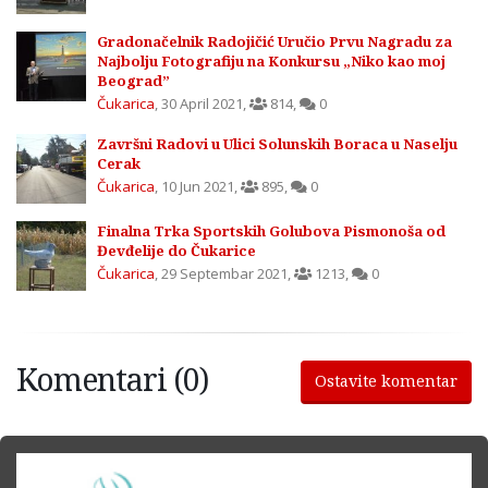
Gradonačelnik Radojičić Uručio Prvu Nagradu za
Najbolju Fotografiju na Konkursu „Niko kao moj
Beograd”
Čukarica
,
30 April 2021
,
814
,
0
Završni Radovi u Ulici Solunskih Boraca u Naselju
Cerak
Čukarica
,
10 Jun 2021
,
895
,
0
Finalna Trka Sportskih Golubova Pismonoša od
Đevđelije do Čukarice
Čukarica
,
29 Septembar 2021
,
1213
,
0
Komentari (0)
Ostavite komentar