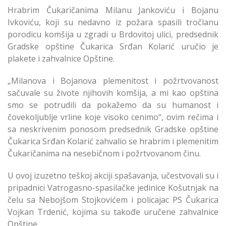
Hrabrim Čukaričanima Milanu Jankoviću i Bojanu
Ivkoviću, koji su nedavno iz požara spasili tročlanu
porodicu komšija u zgradi u Brdovitoj ulici, predsednik
Gradske opštine Čukarica Srđan Kolarić uručio je
plakete i zahvalnice Opštine.
„Milanova i Bojanova plemenitost i požrtvovanost
sačuvale su živote njihovih komšija, a mi kao opština
smo se potrudili da pokažemo da su humanost i
čovekoljublje vrline koje visoko cenimo“, ovim rečima i
sa neskrivenim ponosom predsednik Gradske opštine
Čukarica Srđan Kolarić zahvalio se hrabrim i plemenitim
Čukaričanima na nesebičnom i požrtvovanom činu.
U ovoj izuzetno teškoj akciji spašavanja, učestvovali su i
pripadnici Vatrogasno-spasilačke jedinice Košutnjak na
čelu sa Nebojšom Stojkovićem i policajac PS Čukarica
Vojkan Trdenić, kojima su takođe uručene zahvalnice
Opštine.