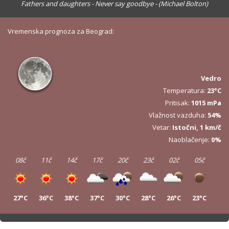
Fathers and daughters - Never say goodbye - (Michael Bolton)
Vremenska prognoza za Beograd:
Vedro
Temperatura:
23°C
Pritisak:
1015 mPa
Vlažnost vazduha:
54%
Vetar:
Istočni, 1 km/č
Naoblačenje:
0%
08č
11č
14č
17č
20č
23č
02č
05č
27°C
36°C
38°C
37°C
30°C
28°C
26°C
23°C
08č
11č
14č
17č
20č
23č
02č
05č