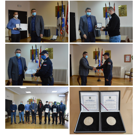
Priznanja Opštine
Priznanja Opštine
Čukarica za Hrabre
Čukarica za Hrabre
Čukaričane
Čukaričane
Priznanja Opštine
Priznanja Opštine
Čukarica za Hrabre
Čukarica za Hrabre
Čukaričane
Čukaričane
Priznanja Opštine
Priznanja Opštine
Čukarica za Hrabre
Čukarica za Hrabre
Čukaričane
Čukaričane