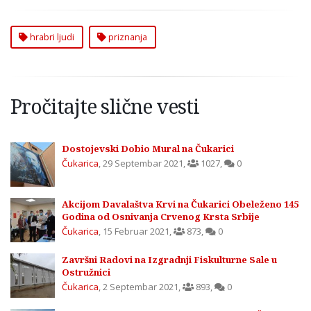
hrabri ljudi
priznanja
Pročitajte slične vesti
Dostojevski Dobio Mural na Čukarici
Čukarica
,
29 Septembar 2021
,
1027
,
0
Akcijom Davalaštva Krvi na Čukarici Obeleženo 145
Godina od Osnivanja Crvenog Krsta Srbije
Čukarica
,
15 Februar 2021
,
873
,
0
Završni Radovi na Izgradnji Fiskulturne Sale u
Ostružnici
Čukarica
,
2 Septembar 2021
,
893
,
0