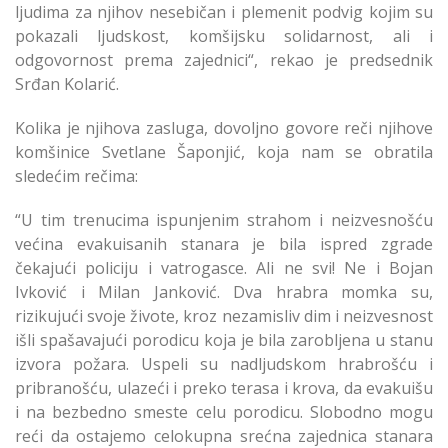
ljudima za njihov nesebičan i plemenit podvig kojim su
pokazali ljudskost, komšijsku solidarnost, ali i
odgovornost prema zajednici“, rekao je predsednik
Srđan Kolarić.
Kolika je njihova zasluga, dovoljno govore reči njihove
komšinice Svetlane Šaponjić, koja nam se obratila
sledećim rečima:
“U tim trenucima ispunjenim strahom i neizvesnošću
većina evakuisanih stanara je bila ispred zgrade
čekajući policiju i vatrogasce. Ali ne svi! Ne i Bojan
Ivković i Milan Janković. Dva hrabra momka su,
rizikujući svoje živote, kroz nezamisliv dim i neizvesnost
išli spašavajući porodicu koja je bila zarobljena u stanu
izvora požara. Uspeli su nadljudskom hrabrošću i
pribranošću, ulazeći i preko terasa i krova, da evakuišu
i na bezbedno smeste celu porodicu. Slobodno mogu
reći da ostajemo celokupna srećna zajednica stanara