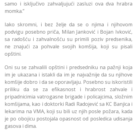
samo i isključivo zahvaljujući zasluzi ova dva hrabra
momka.”
Iako skromni, i bez želje da se o njima i njihovom
podvigu posebno priča, Milan Janković i Bojan Ivković,
sa radošću i zahvalnošću su primili poziv predsenika,
ne znajući za pohvale svojih komšija, koji su pisali
opštini.
Oni su se zahvalili opštini i predsedniku na pažnji koja
im je ukazana i istakli da im je najvažnije da su njihove
komšije dobro i da se oporavljaju. Posebno su iskoristili
priliku da se za efikasnost i hrabrost zahvale i
pripadnicimia vatrogasne brigade i policajcima, složnim
komšijama, kao i doktorki Radi Radojević sa KC Banjica i
lekarima na VMA, koji su bili uz njih posle požara, kada
je po obojicu postojala opasnost od posledica udisanja
gasova i dima.