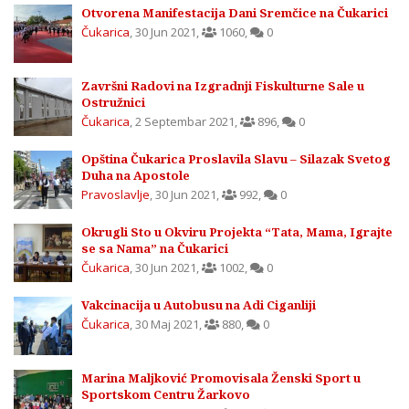
Otvorena Manifestacija Dani Sremčice na Čukarici
Čukarica
,
30 Jun 2021
,
1060
,
0
Završni Radovi na Izgradnji Fiskulturne Sale u
Ostružnici
Čukarica
,
2 Septembar 2021
,
896
,
0
Opština Čukarica Proslavila Slavu – Silazak Svetog
Duha na Apostole
Pravoslavlje
,
30 Jun 2021
,
992
,
0
Okrugli Sto u Okviru Projekta “Tata, Mama, Igrajte
se sa Nama” na Čukarici
Čukarica
,
30 Jun 2021
,
1002
,
0
Vakcinacija u Autobusu na Adi Ciganliji
Čukarica
,
30 Maj 2021
,
880
,
0
Marina Maljković Promovisala Ženski Sport u
Sportskom Centru Žarkovo