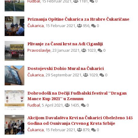
Fudbal
,
15 Februar 2021
,
1181
,
0
Priznanja Opštine Čukarica za Hrabre Čukaričane
Čukarica
,
15 Februar 2021
,
956
,
0
Plivanje za Časni krst na Adi Ciganliji
Pravoslavlje
,
23 Januar 2021
,
1023
,
0
Dostojevski Dobio Mural na Čukarici
Čukarica
,
29 Septembar 2021
,
1029
,
0
Dobrodošli na Dečiji Fudbalski festival ''Dragan
Mance Kup 2021'' u Zemunu
Fudbal
,
5 April 2021
,
1435
,
0
Akcijom Davalaštva Krvi na Čukarici Obeleženo 145
Godina od Osnivanja Crvenog Krsta Srbije
Čukarica
,
15 Februar 2021
,
879
,
0