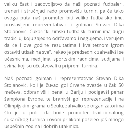
veliku čast i zadovoljstvo da naši poznati fudbaleri,
treneri i stručnjaci rado promovišu turnir, pa će tako
ovoga puta naš promoter biti veliko fudbalsko ime,
proslavljeni reprezentativac i golman Stevan Dika
Stojanović. Čukarički zimski fudbalski turnir ima dugu
tradiciju, koju zajedno održavamo i negujemo, i verujem
da će i ove godine rezultatima i kvalitetnom igrom
ostaviti utisak na sve“, rekao je predsednik zahvalivši se
učesnicima, medijima, sportskim radnicima, sudijama i
svima koji su učestvovali u pripremi turnira.
Naš poznati golman i reprezentativac Stevan Dika
Stojanović, koji je čuvao gol Crvene zvezde u čak 50
mečeva, odbranivši i penal u Bariju i podigavši pehar
šampiona Evrope, te branivši gol reprezentacije i na
Olimpijskim igrama u Seulu, zahvalio se organizatorima
što je u prilici da bude promoter tradicionalnog
čukaričkog turnira i ovom prilikom poželeo još mnogo
uspešnih godina i dobrih utakmica.