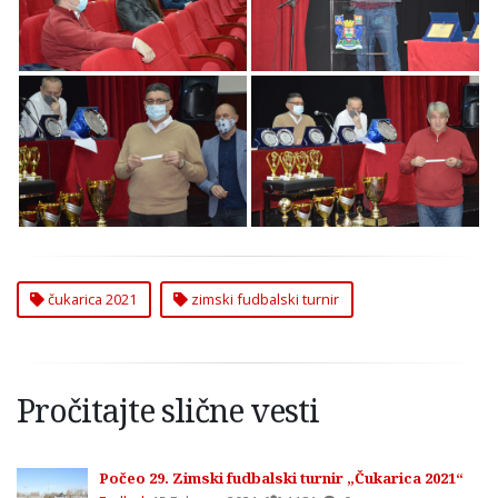
Turnir „Čukarica 2021“
Turnir „Čukarica 2021“
29. Zimski Fudbalski
29. Zimski Fudbalski
Turnir „Čukarica 2021“
Turnir „Čukarica 2021“
čukarica 2021
zimski fudbalski turnir
Pročitajte slične vesti
Počeo 29. Zimski fudbalski turnir „Čukarica 2021“