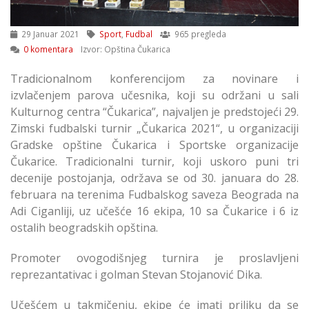
29 Januar 2021
Sport
,
Fudbal
965 pregleda
0 komentara
Izvor: Opština Čukarica
Tradicionalnom konferencijom za novinare i
izvlačenjem parova učesnika, koji su održani u sali
Kulturnog centra “Čukarica”, najvaljen je predstojeći 29.
Zimski fudbalski turnir „Čukarica 2021“, u organizaciji
Gradske opštine Čukarica i Sportske organizacije
Čukarice. Tradicionalni turnir, koji uskoro puni tri
decenije postojanja, održava se od 30. januara do 28.
februara na terenima Fudbalskog saveza Beograda na
Adi Ciganliji, uz učešće 16 ekipa, 10 sa Čukarice i 6 iz
ostalih beogradskih opština.
Promoter ovogodišnjeg turnira je proslavljeni
reprezantativac i golman Stevan Stojanović Dika.
Učešćem u takmičenju, ekipe će imati priliku da se