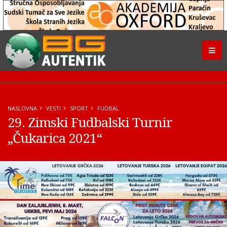
NASLOVNA
VESTI
SPORT
FUDBAL
29. Zimski Fudbalski Turnir
„Čukarica 2021“