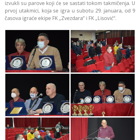
izvukli su parove koji će se sastati tokom takmičenja. U
prvoj utakmici, koja se igra u subotu 29. januara, od 9
časova igraće ekipe FK „Zvezdara“ i FK „Lisović“.
29. Zimski Fudbalski
29. Zimski Fudbalski
Turnir „Čukarica 2021“
Turnir „Čukarica 2021“
29. Zimski Fudbalski
29. Zimski Fudbalski
Turnir „Čukarica 2021“
Turnir „Čukarica 2021“
29. Zimski Fudbalski
29. Zimski Fudbalski