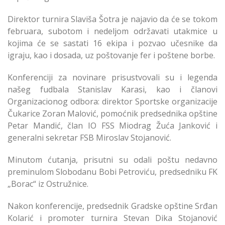
Direktor turnira Slaviša Šotra je najavio da će se tokom
februara, subotom i nedeljom održavati utakmice u
kojima će se sastati 16 ekipa i pozvao učesnike da
igraju, kao i dosada, uz poštovanje fer i poštene borbe.
Konferenciji za novinare prisustvovali su i legenda
našeg fudbala Stanislav Karasi, kao i članovi
Organizacionog odbora: direktor Sportske organizacije
Čukarice Zoran Malović, pomoćnik predsednika opštine
Petar Mandić, član IO FSS Miodrag Žuća Janković i
generalni sekretar FSB Miroslav Stojanović.
Minutom ćutanja, prisutni su odali poštu nedavno
preminulom Slobodanu Bobi Petroviću, predsedniku FK
„Borac“ iz Ostružnice.
Nakon konferencije, predsednik Gradske opštine Srđan
Kolarić i promoter turnira Stevan Dika Stojanović