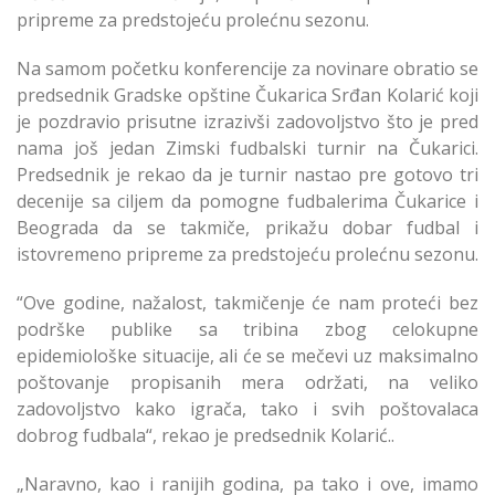
pripreme za predstojeću prolećnu sezonu.
Na samom početku konferencije za novinare obratio se
predsednik Gradske opštine Čukarica Srđan Kolarić koji
je pozdravio prisutne izrazivši zadovoljstvo što je pred
nama još jedan Zimski fudbalski turnir na Čukarici.
Predsednik je rekao da je turnir nastao pre gotovo tri
decenije sa ciljem da pomogne fudbalerima Čukarice i
Beograda da se takmiče, prikažu dobar fudbal i
istovremeno pripreme za predstojeću prolećnu sezonu.
“Ove godine, nažalost, takmičenje će nam proteći bez
podrške publike sa tribina zbog celokupne
epidemiološke situacije, ali će se mečevi uz maksimalno
poštovanje propisanih mera održati, na veliko
zadovoljstvo kako igrača, tako i svih poštovalaca
dobrog fudbala“, rekao je predsednik Kolarić..
„Naravno, kao i ranijih godina, pa tako i ove, imamo