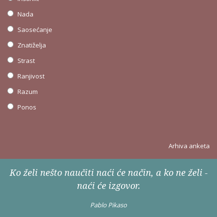
Nada
Saosećanje
Znatiželja
Strast
Ranjivost
Razum
Ponos
Arhiva anketa
Ko želi nešto naučiti naći će način, a ko ne želi -
naći će izgovor.
Pablo Pikaso