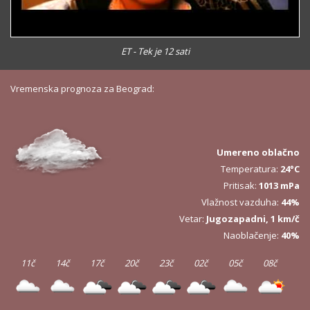
ET - Tek je 12 sati
Vremenska prognoza za Beograd:
Umereno oblačno
Temperatura:
24°C
Pritisak:
1013 mPa
Vlažnost vazduha:
44%
Vetar:
Jugozapadni, 1 km/č
Naoblačenje:
40%
11č
14č
17č
20č
23č
02č
05č
08č