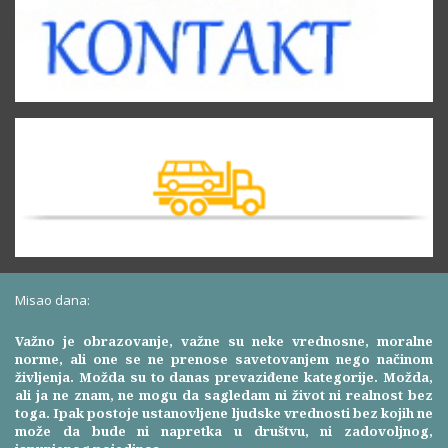
Misao dana:
Važno je obrazovanje, važne su neke vrednosne, moralne
norme, ali one se ne prenose savetovanjem nego načinom
življenja. Možda su to danas prevaziđene kategorije. Možda,
ali ja ne znam, ne mogu da sagledam ni život ni realnost bez
toga. Ipak postoje ustanovljene ljudske vrednosti bez kojih ne
može da bude ni napretka u društvu, ni zadovoljnog,