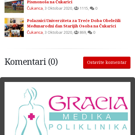
Pismonoša na Čukarici
Čukarica
,
3 Oktobar 2020
,
1115
,
0
Polaznici Univerziteta za Treće Doba Obeležili
Međunarodni dan Starijih Osoba na Čukarici
Čukarica
,
3 Oktobar 2020
,
869
,
0
Komentari (0)
Ostavite komentar