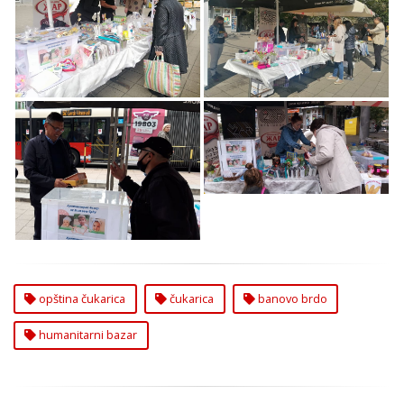
Održan Humanitarni
Održan Humanitarni
Bazar na Banovom
Bazar na Banovom
Brdu na Čukarici
Brdu na Čukarici
Održan Humanitarni
Bazar na Banovom
Održan Humanitarni
Brdu na Čukarici
Bazar na Banovom
Brdu na Čukarici
opština čukarica
čukarica
banovo brdo
humanitarni bazar