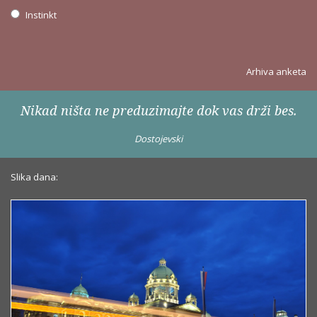
Instinkt
Arhiva anketa
Nikad ništa ne preduzimajte dok vas drži bes.
Dostojevski
Slika dana: