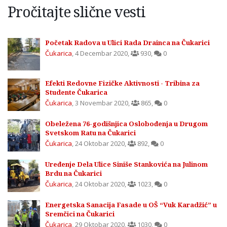
Pročitajte slične vesti
Početak Radova u Ulici Rada Drainca na Čukarici
Čukarica
,
4 Decembar 2020
,
930
,
0
Efekti Redovne Fizičke Aktivnosti - Tribina za
Studente Čukarica
Čukarica
,
3 Novembar 2020
,
865
,
0
Obeležena 76-godišnjica Oslobođenja u Drugom
Svetskom Ratu na Čukarici
Čukarica
,
24 Oktobar 2020
,
892
,
0
Uređenje Dela Ulice Siniše Stankovića na Julinom
Brdu na Čukarici
Čukarica
,
24 Oktobar 2020
,
1023
,
0
Energetska Sanacija Fasade u OŠ “Vuk Karadžić” u
Sremčici na Čukarici
Čukarica
,
29 Oktobar 2020
,
1030
,
0