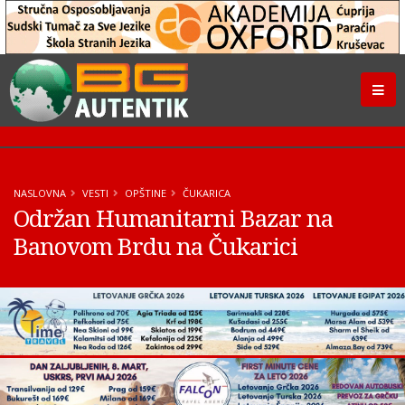
NASLOVNA
VESTI
OPŠTINE
ČUKARICA
Održan Humanitarni Bazar na
Banovom Brdu na Čukarici