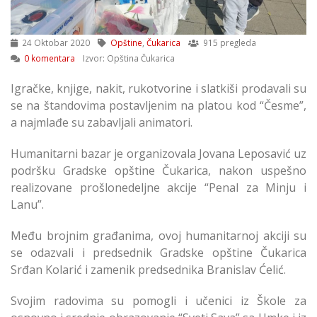
24 Oktobar 2020
Opštine
,
Čukarica
915 pregleda
0 komentara
Izvor: Opština Čukarica
Igračke, knjige, nakit, rukotvorine i slatkiši prodavali su
se na štandovima postavljenim na platou kod “Česme”,
a najmlađe su zabavljali animatori.
Humanitarni bazar je organizovala Jovana Leposavić uz
podršku Gradske opštine Čukarica, nakon uspešno
realizovane prošlonedeljne akcije “Penal za Minju i
Lanu”.
Među brojnim građanima, ovoj humanitarnoj akciji su
se odazvali i predsednik Gradske opštine Čukarica
Srđan Kolarić i zamenik predsednika Branislav Ćelić.
Svojim radovima su pomogli i učenici iz Škole za