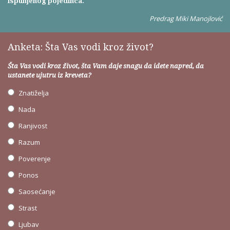
ispunjenog pojedinca.
Predrag Miki Manojlović
Anketa: Šta Vas vodi kroz život?
Šta Vas vodi kroz život, šta Vam daje snagu da idete napred, da
ustanete ujutru iz kreveta?
Znatiželja
Nada
Ranjivost
Razum
Poverenje
Ponos
Saosećanje
Strast
Ljubav