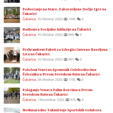
Podsećanje na Stare, Zaboravljene Dečije Igre na
Čukarici
Čukarica
,
16 Oktobar 2020
,
1093
,
0
Radionica Socijalne Inkluzije na Čukarici
Čukarica
,
16 Oktobar 2020
,
969
,
0
Prehrambeni Paketi za Izbegla i Interno Raseljena
Lica na Čukarici
Čukarica
,
16 Oktobar 2020
,
997
,
0
Položeni Venci na Spomenik Oslobodiocima
Železnika u Prvom Svetskom Ratu na Čukarici
Čukarica
,
28 Oktobar 2020
,
1105
,
0
Polaganje Venaca Palim Borcima u Prvom
Svetskom Ratu na Čukarici
Čukarica
,
1 Novembar 2020
,
979
,
0
Međunarodno Takmičenje Sportskih Golubova