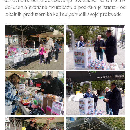
osnovno i srednje obrazovanje “Sveti Sava” sa Umke i iz
Udruženja građana “Putokaz”, a podrška je stigla i od
lokalnih preduzetnika koji su ponudili svoje proizvode.
Održan Humanitarni
Održan Humanitarni
Bazar na Banovom
Bazar na Banovom
Brdu na Čukarici
Brdu na Čukarici
Održan Humanitarni
Održan Humanitarni
Bazar na Banovom
Bazar na Banovom
Brdu na Čukarici
Brdu na Čukarici