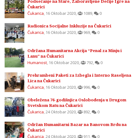
Podsećanje na Stare, Zaboravljene Dečije Igre na
Čukarici
Čukarica
,
16 Oktobar 2020
,
1089
,
0
Radionica Socijalne Inkluzije na Čukarici
Čukarica
,
16 Oktobar 2020
,
969
,
0
Održana Humanitarna Akcija “Penal za Minju i
Lanu” na Čukarici
Humanost
,
16 Oktobar 2020
,
792
,
0
Prehrambeni Paketi za Izbegla i Interno Raseljena
Lica na Čukarici
Čukarica
,
16 Oktobar 2020
,
996
,
0
Obeležena 76-godišnjica Oslobođenja u Drugom
Svetskom Ratu na Čukarici
Čukarica
,
24 Oktobar 2020
,
892
,
0
Održan Humanitarni Bazar na Banovom Brdu na
Čukarici
Čukarica
,
24 Oktobar 2020
,
911
,
0