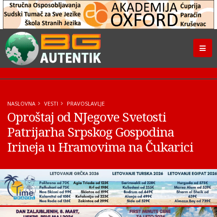
NASLOVNA
VESTI
PRAVOSLAVLJE
Oproštaj od NJegove Svetosti
Patrijarha Srpskog Gospodina
Irineja u Hramovima na Čukarici