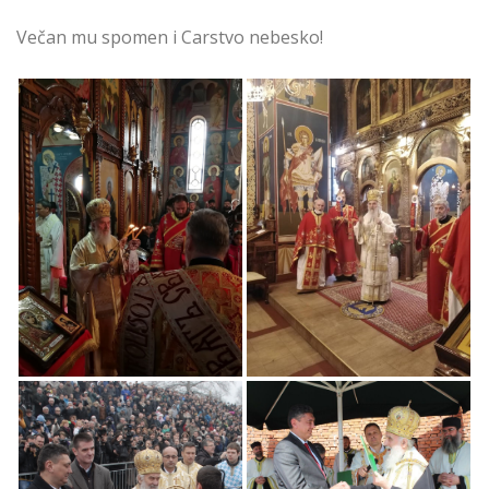
Večan mu spomen i Carstvo nebesko!
Oproštaj od NJegove
Oproštaj od NJegove
Svetosti Patrijarha
Svetosti Patrijarha
Srpskog Gospodina
Srpskog Gospodina
Irineja u Hramovima
Irineja u Hramovima
na Čukarici
na Čukarici
Oproštaj od NJegove
Svetosti Patrijarha
Srpskog Gospodina
Irineja u Hramovima
Oproštaj od NJegove