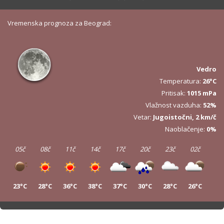
Vremenska prognoza za Beograd:
Vedro
Temperatura:
26°C
Pritisak:
1015 mPa
Vlažnost vazduha:
52%
Vetar:
Jugoistočni, 2 km/č
Naoblačenje:
0%
05č
08č
11č
14č
17č
20č
23č
02č
23°C
28°C
36°C
38°C
37°C
30°C
28°C
26°C
05č
08č
11č
14č
17č
20č
23č
02č