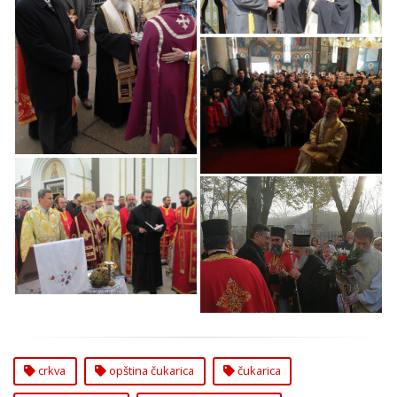
na Čukarici
Svetosti Patrijarha
Srpskog Gospodina
Irineja u Hramovima
Oproštaj od NJegove
na Čukarici
Svetosti Patrijarha
Srpskog Gospodina
Irineja u Hramovima
na Čukarici
Oproštaj od NJegove
Oproštaj od NJegove
Svetosti Patrijarha
Svetosti Patrijarha
Srpskog Gospodina
Srpskog Gospodina
Irineja u Hramovima
Irineja u Hramovima
na Čukarici
na Čukarici
crkva
opština čukarica
čukarica