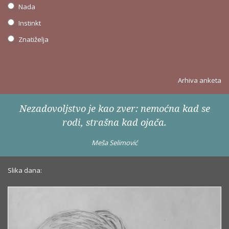
Nada
Instinkt
Znatiželja
Arhiva anketa
Nezadovoljstvo je kao zver: nemoćna kad se
rodi, strašna kad ojača.
Meša Selimović
Slika dana: