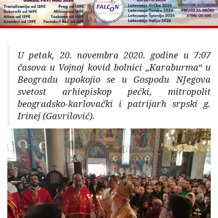
U petak, 20. novembra 2020. godine u 7:07
časova u Vojnoj kovid bolnici „Karaburma“ u
Beogradu upokojio se u Gospodu NJegova
svetost arhiepiskop pećki, mitropolit
beogradsko-karlovački i patrijarh srpski g.
Irinej (Gavrilović).