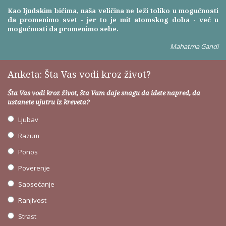
Kao ljudskim bićima, naša veličina ne leži toliko u mogućnosti
da promenimo svet - jer to je mit atomskog doba - već u
mogućnosti da promenimo sebe.
Mahatma Gandi
Anketa: Šta Vas vodi kroz život?
Šta Vas vodi kroz život, šta Vam daje snagu da idete napred, da
ustanete ujutru iz kreveta?
Ljubav
Razum
Ponos
Poverenje
Saosećanje
Ranjivost
Strast