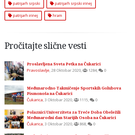
patrijarh srpski
patrijarh srpski irinej
patrijarh irinej
hram
Pročitajte slične vesti
Proslavljena Sveta Petka na Čukarici
Pravoslavlje
,
28 Oktobar 2020
,
1284
,
0
Međunarodno Takmičenje Sportskih Golubova
Pismonoša na Čukarici
Čukarica
,
3 Oktobar 2020
,
1115
,
0
Polaznici Univerziteta za Treće Doba Obeležili
Međunarodni dan Starijih Osoba na Čukarici
Čukarica
,
3 Oktobar 2020
,
868
,
0