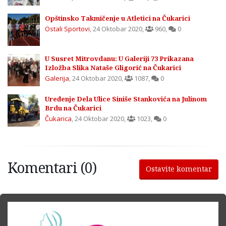
Opštinsko Takmičenje u Atletici na Čukarici
Ostali Sportovi
,
24 Oktobar 2020
,
960
,
0
U Susret Mitrovdanu: U Galeriji 73 Prikazana
Izložba Slika Nataše Gligorić na Čukarici
Galerija
,
24 Oktobar 2020
,
1087
,
0
Uređenje Dela Ulice Siniše Stankovića na Julinom
Brdu na Čukarici
Čukarica
,
24 Oktobar 2020
,
1023
,
0
Komentari (0)
Ostavite komentar