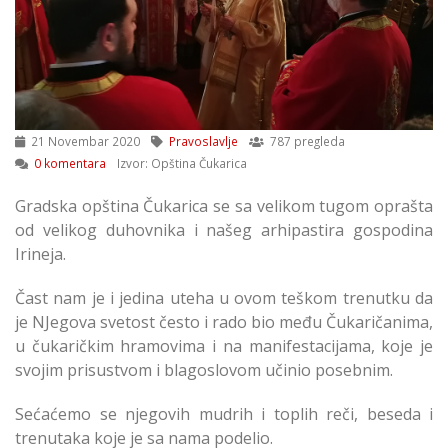
21 Novembar 2020
Pravoslavlje
787 pregleda
0 komentara
Izvor: Opština Čukarica
Gradska opština Čukarica se sa velikom tugom oprašta
od velikog duhovnika i našeg arhipastira gospodina
Irineja.
Čast nam je i jedina uteha u ovom teškom trenutku da
je NJegova svetost često i rado bio među Čukaričanima,
u čukaričkim hramovima i na manifestacijama, koje je
svojim prisustvom i blagoslovom učinio posebnim.
Sećaćemo se njegovih mudrih i toplih reči, beseda i
trenutaka koje je sa nama podelio.