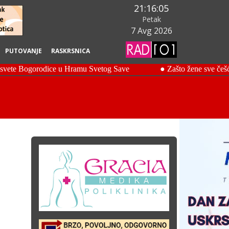
21:16:06
Petak
7 Avg 2026
PUTOVANJE
RASKRSNICA