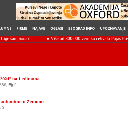
LUMNE
FIRME
NAJAVE
OGLASI
BEOGRAD INFO
UPOZNAVANJE
 2024" na Ledinama
658
,
0
i Pantomime u Zemunu
0