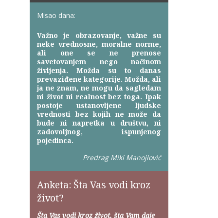
Misao dana:
Važno je obrazovanje, važne su
neke vrednosne, moralne norme,
ali one se ne prenose
savetovanjem nego načinom
življenja. Možda su to danas
prevaziđene kategorije. Možda, ali
ja ne znam, ne mogu da sagledam
ni život ni realnost bez toga. Ipak
postoje ustanovljene ljudske
vrednosti bez kojih ne može da
bude ni napretka u društvu, ni
zadovoljnog, ispunjenog
pojedinca.
Predrag Miki Manojlović
Anketa: Šta Vas vodi kroz
život?
Šta Vas vodi kroz život, šta Vam daje