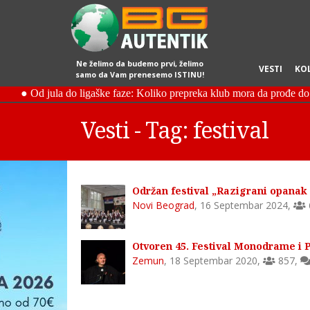
Ne želimo da budemo prvi, želimo
VESTI
KO
samo da Vam prenesemo ISTINU!
Vesti - Tag: festival
Održan festival „Razigrani opanak
Novi Beograd
,
16 Septembar 2024
,
Otvoren 45. Festival Monodrame 
Zemun
,
18 Septembar 2020
,
857
,