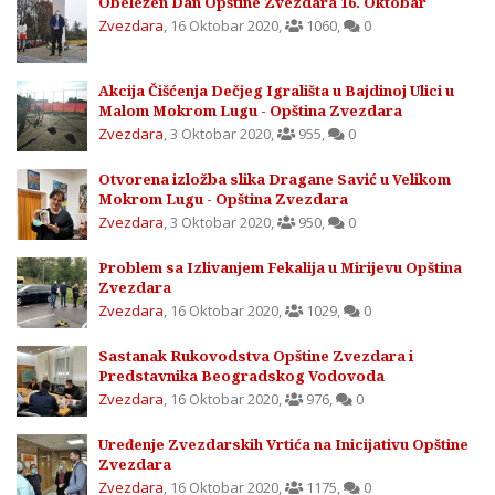
Obeležen Dan Opštine Zvezdara 16. Oktobar
Zvezdara
,
16 Oktobar 2020
,
1060
,
0
Akcija Čišćenja Dečjeg Igrališta u Bajdinoj Ulici u
Malom Mokrom Lugu - Opština Zvezdara
Zvezdara
,
3 Oktobar 2020
,
955
,
0
Otvorena izložba slika Dragane Savić u Velikom
Mokrom Lugu - Opština Zvezdara
Zvezdara
,
3 Oktobar 2020
,
950
,
0
Problem sa Izlivanjem Fekalija u Mirijevu Opština
Zvezdara
Zvezdara
,
16 Oktobar 2020
,
1029
,
0
Sastanak Rukovodstva Opštine Zvezdara i
Predstavnika Beogradskog Vodovoda
Zvezdara
,
16 Oktobar 2020
,
976
,
0
Uređenje Zvezdarskih Vrtića na Inicijativu Opštine
Zvezdara
Zvezdara
,
16 Oktobar 2020
,
1175
,
0