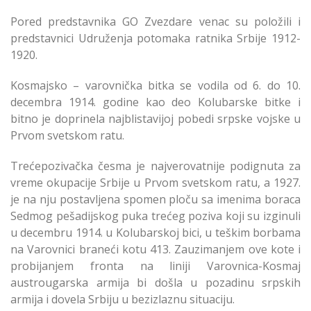
Pored predstavnika GO Zvezdare venac su položili i
predstavnici Udruženja potomaka ratnika Srbije 1912-
1920.
Kosmajsko – varovnička bitka se vodila od 6. do 10.
decembra 1914. godine kao deo Kolubarske bitke i
bitno je doprinela najblistavijoj pobedi srpske vojske u
Prvom svetskom ratu.
Trećepozivačka česma je najverovatnije podignuta za
vreme okupacije Srbije u Prvom svetskom ratu, a 1927.
je na nju postavljena spomen ploču sa imenima boraca
Sedmog pešadijskog puka trećeg poziva koji su izginuli
u decembru 1914. u Kolubarskoj bici, u teškim borbama
na Varovnici braneći kotu 413. Zauzimanjem ove kote i
probijanjem fronta na liniji Varovnica-Kosmaj
austrougarska armija bi došla u pozadinu srpskih
armija i dovela Srbiju u bezizlaznu situaciju.