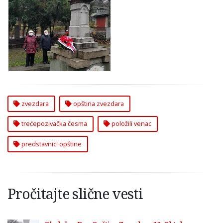
Predstavnici GO
Zvezdara Položili
Venac na
Trećepozivačku
Česmu
zvezdara
opština zvezdara
trećepozivačka česma
položili venac
predstavnici opštine
Pročitajte slične vesti