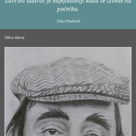
Završni udarac je najefikasniji kada se izvede na
početku.
Srba Pavlović
Slika dana: