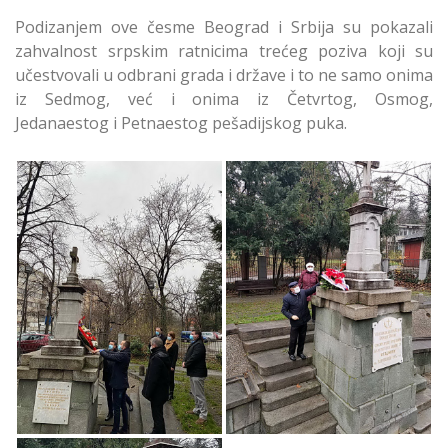
Podizanjem ove česme Beograd i Srbija su pokazali
zahvalnost srpskim ratnicima trećeg poziva koji su
učestvovali u odbrani grada i države i to ne samo onima
iz Sedmog, već i onima iz Četvrtog, Osmog,
Jedanaestog i Petnaestog pešadijskog puka.
Predstavnici GO
Predstavnici GO
Zvezdara Položili
Zvezdara Položili
Venac na
Venac na
Trećepozivačku
Trećepozivačku
Česmu
Česmu