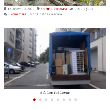
18 Decembar 2020
Opštine
,
Zvezdara
905 pregleda
0 komentara
Izvor: Opština Zvezdara
Selidbe Voždovac