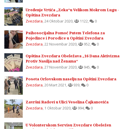
Uređenje Vrtića „Zeka“u Velikom Mokrom Lugu -
Opština Zvezdara
Zvezdara
,
24 Oktobar 2020
,
1122
,
0
Psihosocijalna Pomoć Putem Telefona za
Pojedince i Porodice u Opštini Zvezdara
Zvezdara
,
22 Novembar 2020
,
952
,
0
Opština Zvezdara Obeležava „16 Dana Aktivizma
Protiv Nasilja nad Ženama“
Zvezdara
,
27 Novembar 2020
,
945
,
0
Poseta Orlovskom naselju na Opštini Zvezdara
Zvezdara
,
20 Mart 2021
,
939
,
0
Završni Radovi u Ulici Veselina Čajkanovića
Zvezdara
,
1 Oktobar 2020
,
994
,
0
U Volonterskom Servisu Zvezdare Obeležen