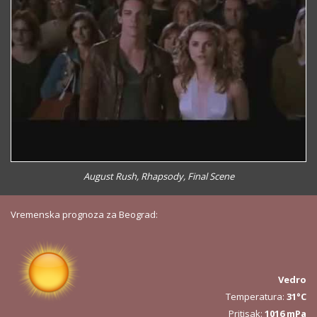
August Rush, Rhapsody, Final Scene
Vremenska prognoza za Beograd:
Vedro
Temperatura:
31°C
Pritisak:
1016 mPa