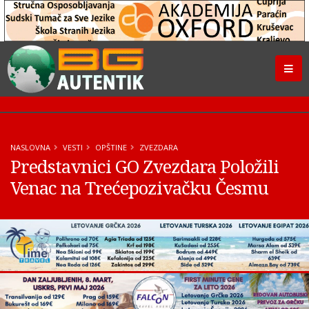
NASLOVNA
VESTI
OPŠTINE
ZVEZDARA
Predstavnici GO Zvezdara Položili
Venac na Trećepozivačku Česmu