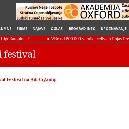
LUMNE
FIRME
NAJAVE
OGLASI
BEOGRAD INFO
UPOZNAVANJE
i festival
t Festival na Adi Ciganliji