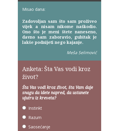
Misao dana:
Zadovoljan sam što sam proživeo
vijek a nisam nikome naškodio.
Ono što je meni štete naneseno,
davno sam zaboravio, gubitak je
lakše podnijeti nego kajanje.
Meša Selimović
Anketa: Šta Vas vodi kroz
život?
Šta Vas vodi kroz život, šta Vam daje
snagu da idete napred, da ustanete
ujutru iz kreveta?
Instinkt
Razum
Saosećanje