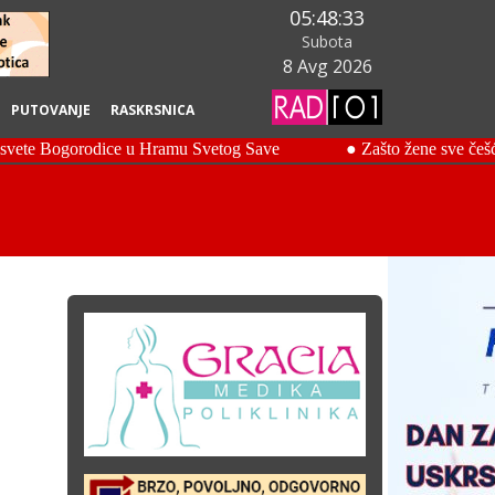
05:48:35
Subota
8 Avg 2026
PUTOVANJE
RASKRSNICA