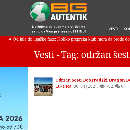
Ne želimo da budemo prvi, želimo
VESTI
KO
samo da Vam prenesemo ISTINU!
Vesti - Tag: održan šest
Održan Šesti Beogradski Dragon Bou
Čukarica
,
30 Maj 2021
,
762
,
0