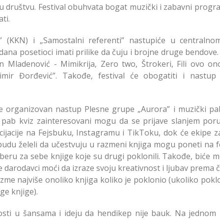
 u društvu. Festival obuhvata bogat muzički i zabavni progr
ti.
” (KKN) i „Samostalni referenti” nastupiće u centralno
na posetioci imati prilike da čuju i brojne druge bendove
n Mladenović - Mimikrija, Zero two, Štrokeri, Fili ovo on
imir Đorđević”. Takođe, festival će obogatiti i nastup
organizovan nastup Plesne grupe „Aurora” i muzički pab
 pab kviz zainteresovani mogu da se prijave slanjem por
ijacije na Fejsbuku, Instagramu i TikToku, dok će ekipe z
 budu želeli da učestvuju u razmeni knjiga mogu poneti na f
aberu za sebe knjige koje su drugi poklonili. Takođe, biće 
darodavci moći da izraze svoju kreativnost i ljubav prema č
zme najviše onoliko knjiga koliko je poklonio (ukoliko pokl
ge knjige).
akosti u šansama i ideju da hendikep nije bauk. Na jednom