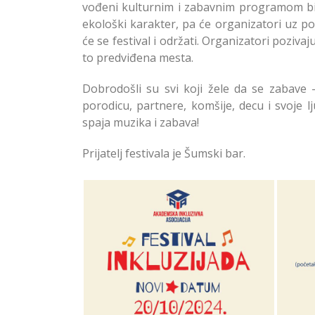
vođeni kulturnim i zabavnim programom biće
ekološki karakter, pa će organizatori uz po
će se festival i održati. Organizatori poziv
to predviđena mesta.
Dobrodošli su svi koji žele da se zabave - 
porodicu, partnere, komšije, decu i svoje 
spaja muzika i zabava!
Prijatelj festivala je Šumski bar.
Termin festivala Inkluzijada u
Termi
Zvezdarskoj šumi
Zvez