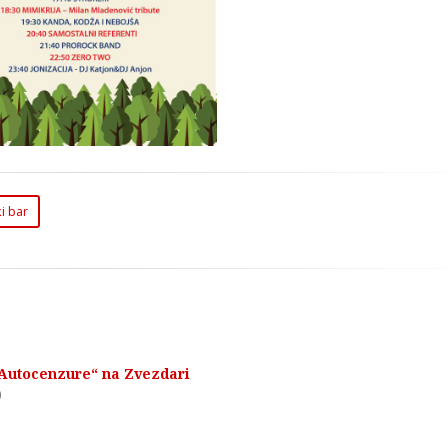
i bar
z Autocenzure“ na Zvezdari
0