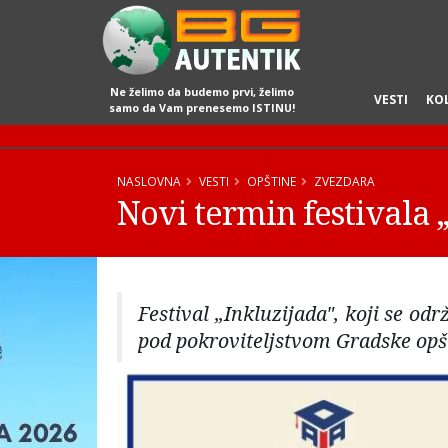
Ne želimo da budemo prvi, želimo
VESTI
KO
samo da Vam prenesemo ISTINU!
NASLOVNA
VESTI
OPŠTINE
ZVEZDARA
Novi termin festivala 
Festival „Inkluzijada", koji se od
pod pokroviteljstvom Gradske opš