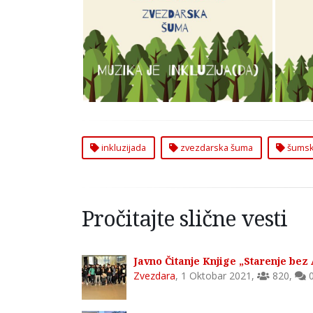
inkluzijada
zvezdarska šuma
šumsk
Pročitajte slične vesti
Javno Čitanje Knjige „Starenje be
Zvezdara
,
1 Oktobar 2021
,
820
,