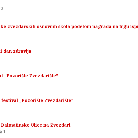
0
ike zvezdarskih osnovnih škola podelom nagrada na trgu isp
i dan zdravlja
val „Pozorište Zvezdarište”
0
 festival „Pozorište Zvezdarište”
0
 Dalmatinske Ulice na Zvezdari
1