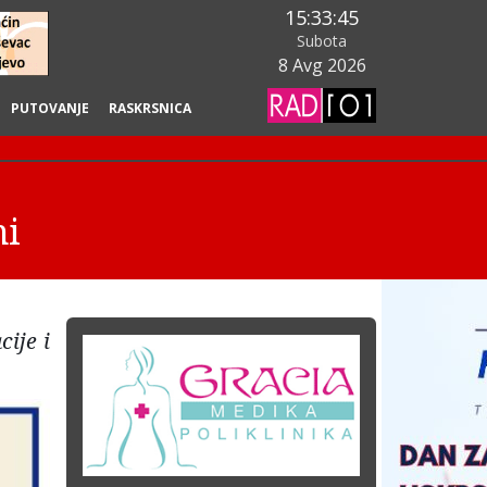
15:33:47
Subota
8 Avg 2026
PUTOVANJE
RASKRSNICA
mi
cije i