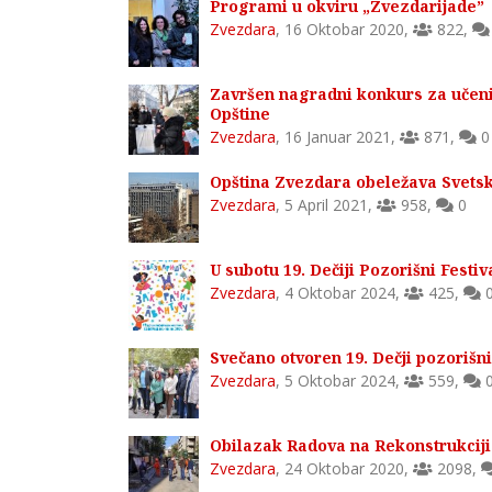
Programi u okviru „Zvezdarijade”
Zvezdara
,
16 Oktobar 2020
,
822
,
Završen nagradni konkurs za učen
Opštine
Zvezdara
,
16 Januar 2021
,
871
,
0
Opština Zvezdara obeležava Svetsk
Zvezdara
,
5 April 2021
,
958
,
0
U subotu 19. Dečiji Pozorišni Festi
Zvezdara
,
4 Oktobar 2024
,
425
,
Svečano otvoren 19. Dečji pozorišni
Zvezdara
,
5 Oktobar 2024
,
559
,
Obilazak Radova na Rekonstrukciji
Zvezdara
,
24 Oktobar 2020
,
2098
,