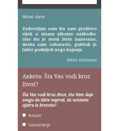
Misao dana:
Zadovoljan sam što sam proživeo
vijek a nisam nikome naškodio.
Ono što je meni štete naneseno,
davno sam zaboravio, gubitak je
lakše podnijeti nego kajanje.
Meša Selimović
Anketa: Šta Vas vodi kroz
život?
Šta Vas vodi kroz život, šta Vam daje
snagu da idete napred, da ustanete
ujutru iz kreveta?
Razum
Saosećanje