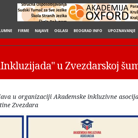
LUMNE
FIRME
NAJAVE
OGLASI
BEOGRAD INFO
UPOZNAVANJE
„Inkluzijada" u Zvezdarskoj šu
ržava u organizaciji Akademske inkluzivne asocija
tine Zvezdara