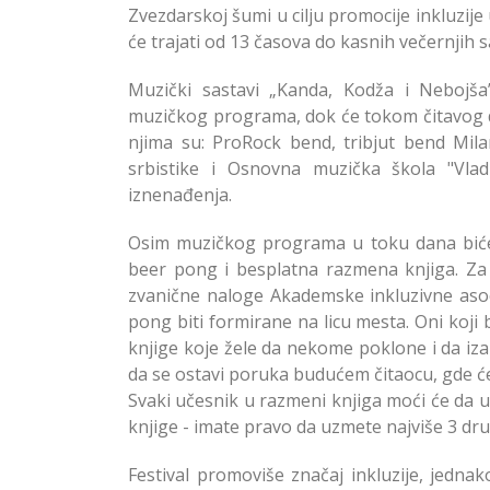
Zvezdarskoj šumi u cilju promocije inkluzije
će trajati od 13 časova do kasnih večernjih sa
Muzički sastavi „Kanda, Kodža i Nebojša
muzičkog programa, dok će tokom čitavog da
njima su: ProRock bend, tribjut bend Mila
srbistike i Osnovna muzička škola "Vlad
iznenađenja.
Osim muzičkog programa u toku dana biće 
beer pong i besplatna razmena knjiga. Za
zvanične naloge Akademske inkluzivne asoc
pong biti formirane na licu mesta. Oni koji
knjige koje žele da nekome poklone i da iz
da se ostavi poruka budućem čitaocu, gde će 
Svaki učesnik u razmeni knjiga moći će da u
knjige - imate pravo da uzmete najviše 3 dru
Festival promoviše značaj inkluzije, jedn