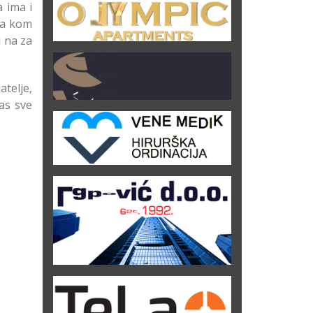
 ima i
 na kom
u na za
atelje,
as sve