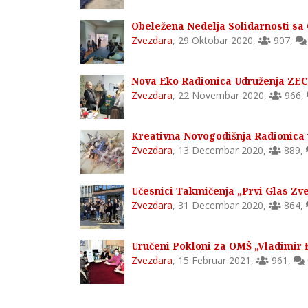
Obeležena Nedelja Solidarnosti sa
Zvezdara
,
29 Oktobar 2020
,
907
,
Nova Eko Radionica Udruženja ZEC 
Zvezdara
,
22 Novembar 2020
,
966
,
Kreativna Novogodišnja Radionica
Zvezdara
,
13 Decembar 2020
,
889
,
Učesnici Takmičenja „Prvi Glas Zv
Zvezdara
,
31 Decembar 2020
,
864
,
Uručeni Pokloni za OMŠ „Vladimir 
Zvezdara
,
15 Februar 2021
,
961
,