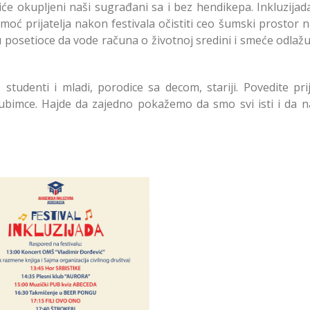
 okupljeni naši sugrađani sa i bez hendikepa. Inkluzijada
moć prijatelja nakon festivala očistiti ceo šumski prostor
aju posetioce da vode računa o životnoj sredini i smeće odlaž
studenti i mladi, porodice sa decom, stariji. Povedite prij
ljubimce. Hajde da zajedno pokažemo da smo svi isti i da n
n festivala Inkluzijada u
darskoj šumi - Zvezdara