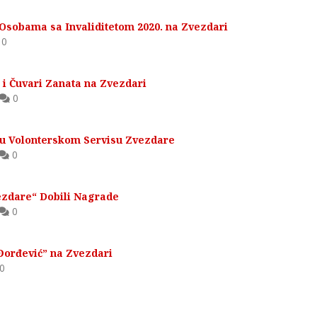
 Osobama sa Invaliditetom 2020. na Zvezdari
0
i Čuvari Zanata na Zvezdari
0
 u Volonterskom Servisu Zvezdare
0
ezdare“ Dobili Nagrade
0
Đorđević” na Zvezdari
0