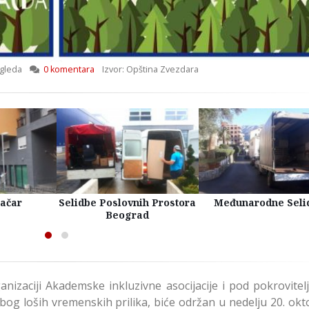
gleda
0 komentara
Izvor: Opština Zvezdara
račar
Selidbe Poslovnih Prostora
Međunarodne Seli
Beograd
ganizaciji Akademske inkluzivne asocijacije i pod pokrovite
bog loših vremenskih prilika, biće održan u nedelju 20. ok