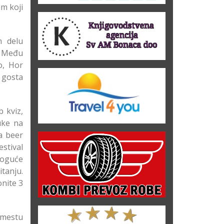
am koji
m delu
. Među
o, Hor
 gosta
 kviz,
uke na
a beer
estival
moguće
itanju.
onite 3
 mestu