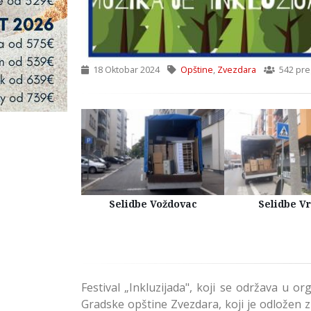
18 Oktobar 2024
Opštine
,
Zvezdara
542 pre
Kuća Beograd
Selidbe Voždovac
Selidbe V
Festival „Inkluzijada", koji se održava u or
Gradske opštine Zvezdara, koji je odložen z