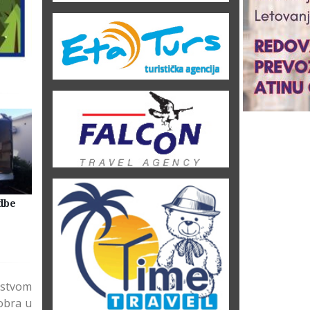
dbe
Selidbe Firme Beograd
Skladištenje Stvari Beogr
Magacin Lagerovanje
ljstvom
tobra u