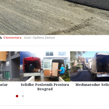
0 komentara
Izvor: Opština Zemun
račar
Selidbe Poslovnih Prostora
Međunarodne Seli
Beograd