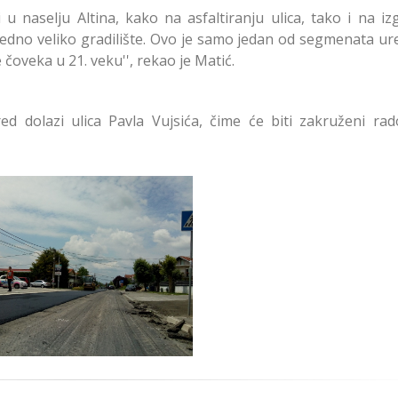
 u naselju Altina, kako na asfaltiranju ulica, tako i na iz
edno veliko gradilište. Ovo je samo jedan od segmenata ur
čoveka u 21. veku'', rekao je Matić.
d dolazi ulica Pavla Vujsića, čime će biti zakruženi rad
Rekonstrukcija
obanovačkog Puta u
Zemunu