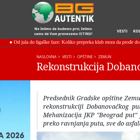
Ne želimo da budemo prvi, želimo
VESTI
KO
samo da Vam prenesemo ISTINU!
NASLOVNA
VESTI
OPŠTINE
ZEMUN
Rekonstrukcija Doban
Predsednik Gradske opštine Zemun
rekonstrukciji Dobanovačkog puta
Mehanizacija JKP ''Beograd put''
preko ravnjanja puta, sve do asfal