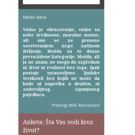
Misao dana:
Važno je obrazovanje, važne su
neke vrednosne, moralne norme,
ali one se ne prenose
savetovanjem nego načinom
življenja. Možda su to danas
prevaziđene kategorije. Možda, ali
ja ne znam, ne mogu da sagledam
ni život ni realnost bez toga. Ipak
postoje ustanovljene ljudske
vrednosti bez kojih ne može da
bude ni napretka u društvu, ni
zadovoljnog, ispunjenog
pojedinca.
Predrag Miki Manojlović
Anketa: Šta Vas vodi kroz
život?