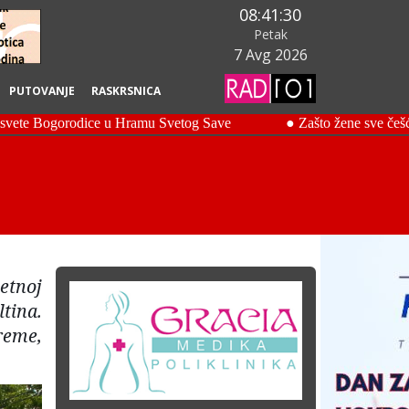
08:41:31
Petak
7 Avg 2026
PUTOVANJE
RASKRSNICA
etnoj
tina.
reme,