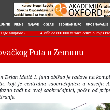
LUMNE
FIRME
NAJAVE
OGLASI
BEOGRAD INFO
UPOZNAVANJE
ovačkog Puta u Zemunu
 Dejan Matić 1. juna obišao je radove na kompl
, koji je centralna saobraćajnica u naselju Al
 fazno radi na ovoj saobraćajnici, počev od prip
tiranja.