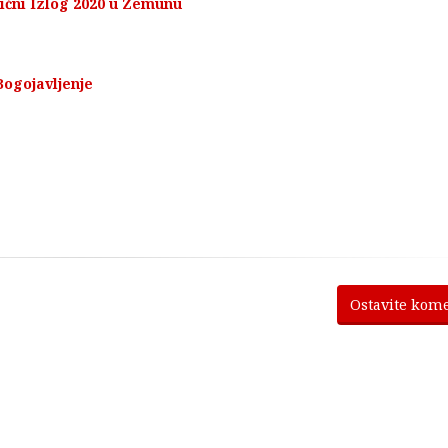
ićni Izlog 2020 u Zemunu
Bogojavljenje
Ostavite kom