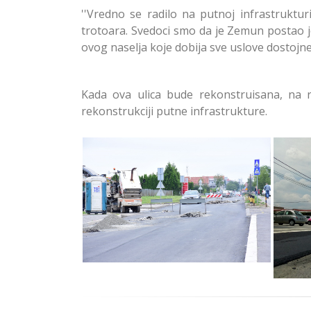
''Vredno se radilo na putnoj infrastrukturi
trotoara. Svedoci smo da je Zemun postao j
ovog naselja koje dobija sve uslove dostojne 
Kada ova ulica bude rekonstruisana, na re
rekonstrukciji putne infrastrukture.
Rekonstrukcija
Dobanovačkog Puta u
D
Zemunu