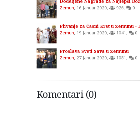
Dodeljene Nagrade za Najlepši Bož
Zemun
,
16 Januar 2020
,
926
,
0
Plivanje za Časni Krst u Zemunu - 
Zemun
,
19 Januar 2020
,
1041
,
0
Proslava Sveti Sava u Zemunu
Zemun
,
27 Januar 2020
,
1081
,
0
Komentari (0)