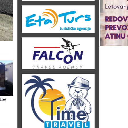
dbe
Selidbe Firme Beograd
Skladištenje Stvari Beogr
Magacin Lagerovanje