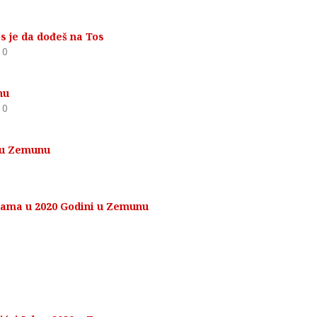
s je da dođeš na Tos
0
nu
0
 u Zemunu
bama u 2020 Godini u Zemunu