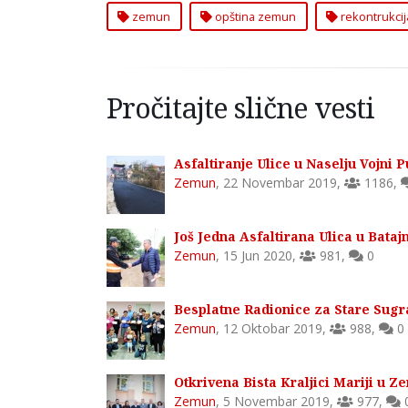
zemun
opština zemun
rekontrukcij
Pročitajte slične vesti
Asfaltiranje Ulice u Naselju Vojni 
Zemun
,
22 Novembar 2019
,
1186
,
Još Jedna Asfaltirana Ulica u Bata
Zemun
,
15 Jun 2020
,
981
,
0
Besplatne Radionice za Stare Sug
Zemun
,
12 Oktobar 2019
,
988
,
0
Otkrivena Bista Kraljici Mariji u 
Zemun
,
5 Novembar 2019
,
977
,