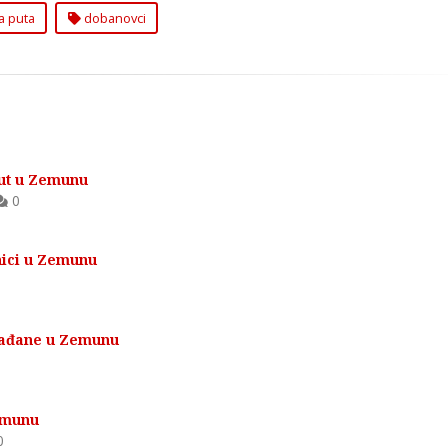
a puta
dobanovci
Put u Zemunu
0
jnici u Zemunu
rađane u Zemunu
Zemunu
0