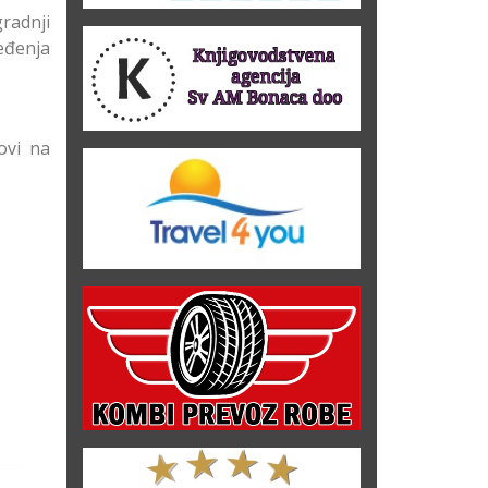
gradnji
eđenja
ovi na