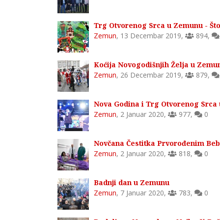
Trg Otvorenog Srca u Zemunu - Što
Zemun
,
13 Decembar 2019
,
894
,
Koćija Novogodišnjih Želja u Zemu
Zemun
,
26 Decembar 2019
,
879
,
Nova Godina i Trg Otvorenog Srca
Zemun
,
2 Januar 2020
,
977
,
0
Novčana Čestitka Prvorođenim Be
Zemun
,
2 Januar 2020
,
818
,
0
Badnji dan u Zemunu
Zemun
,
7 Januar 2020
,
783
,
0