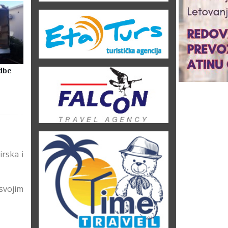
dbe
Selidbe Firme Beograd
Skladištenje Stvari Beogr
Magacin Lagerovanje
irska i
svojim