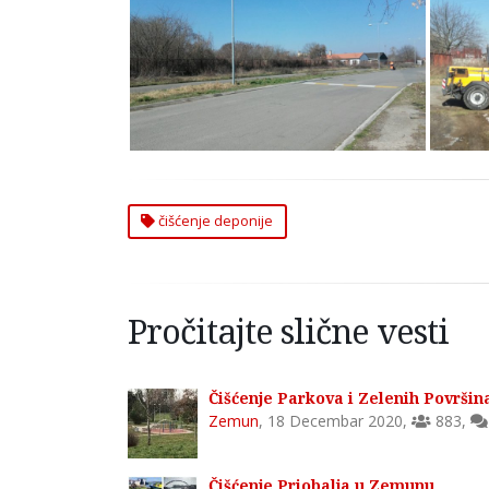
Čišćenje Deponije u Zemunu
Čišć
čišćenje deponije
Pročitajte slične vesti
Čišćenje Parkova i Zelenih Površi
Zemun
,
18 Decembar 2020
,
883
,
Čišćenje Priobalja u Zemunu