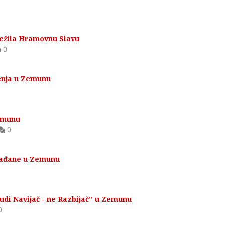
ežila Hramovnu Slavu
0
enja u Zemunu
Zemunu
0
rađane u Zemunu
di Navijač - ne Razbijač'' u Zemunu
0