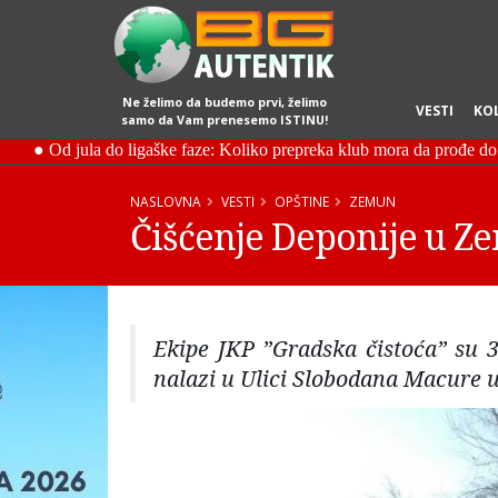
Ne želimo da budemo prvi, želimo
VESTI
KO
samo da Vam prenesemo ISTINU!
NASLOVNA
VESTI
OPŠTINE
ZEMUN
Čišćenje Deponije u 
Ekipe JKP ”Gradska čistoća” su 3
nalazi u Ulici Slobodana Macure u