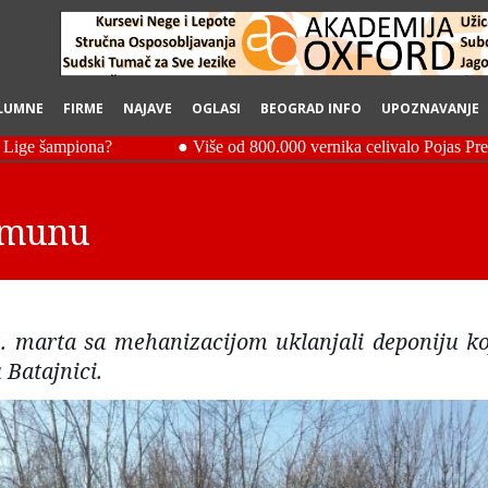
LUMNE
FIRME
NAJAVE
OGLASI
BEOGRAD INFO
UPOZNAVANJE
Zemunu
. marta sa mehanizacijom uklanjali deponiju ko
 Batajnici.