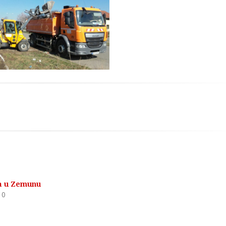
enje Deponije u Zemunu
na u Zemunu
0