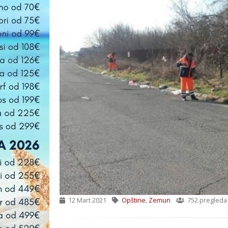
12 Mart 2021
Opštine
,
Zemun
752 pregleda