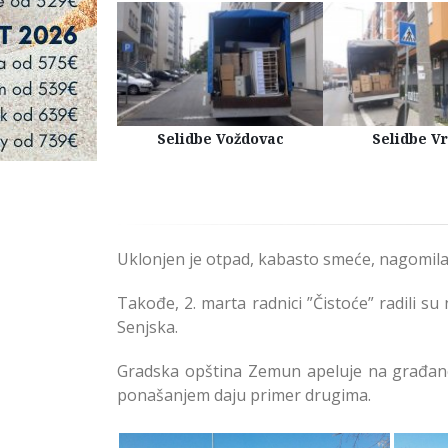
Kuća Beograd
Selidbe Voždovac
Selidbe V
Uklonjen je otpad, kabasto smeće, nagomilano
Takođe, 2. marta radnici ”Čistoće” radili su
Senjska.
Gradska opština Zemun apeluje na građane
ponašanjem daju primer drugima.