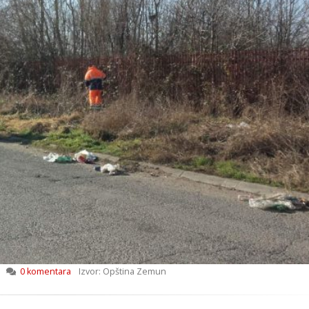
0 komentara
Izvor: Opština Zemun