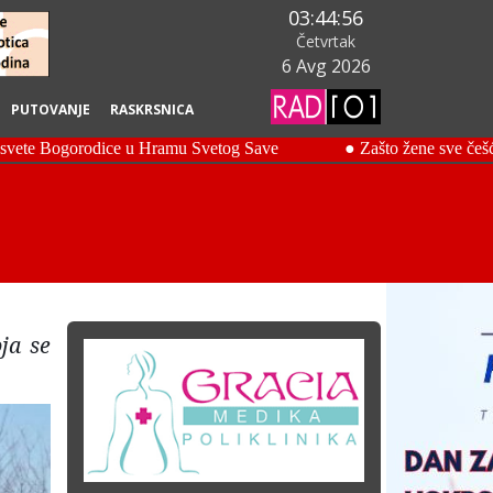
03:44:57
Četvrtak
6 Avg 2026
PUTOVANJE
RASKRSNICA
ja se