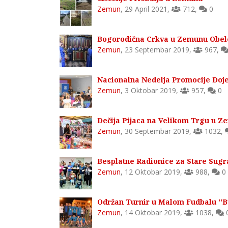
Zemun
,
29 April 2021
,
712
,
0
Bogorodična Crkva u Zemunu Obel
Zemun
,
23 Septembar 2019
,
967
,
Nacionalna Nedelja Promocije Doj
Zemun
,
3 Oktobar 2019
,
957
,
0
Dečija Pijaca na Velikom Trgu u 
Zemun
,
30 Septembar 2019
,
1032
,
Besplatne Radionice za Stare Sug
Zemun
,
12 Oktobar 2019
,
988
,
0
Održan Turnir u Malom Fudbalu ''Bu
Zemun
,
14 Oktobar 2019
,
1038
,