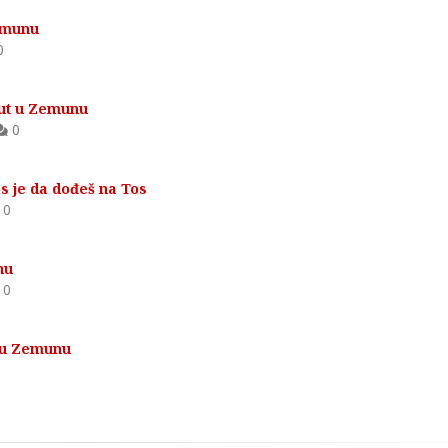
Zemunu
0
Put u Zemunu
0
s je da dođeš na Tos
0
nu
0
 u Zemunu